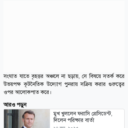
সংঘাত যাতে বৃহত্তর অঞ্চলে না ছড়ায়, সে বিষয়ে সতর্ক করে
উভয়পক্ষ কূটনৈতিক উদ্যোগ পুনরায় সক্রিয় করার গুরুত্বের
ওপর আলোকপাত করে।
আরও পড়ুন
মুখ খুললেন ফরাসি প্রেসিডেন্ট,
দিলেন পরিষ্কার বার্তা