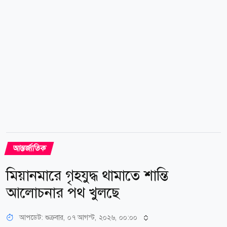
অনুমতি রয়েছে। এই আইন...
আন্তর্জাতিক
মিয়ানমারে গৃহযুদ্ধ থামাতে শান্তি
আলোচনার পথ খুলছে
আপডেট: শুক্রবার, ০৭ আগস্ট, ২০২৬, ০০:০০