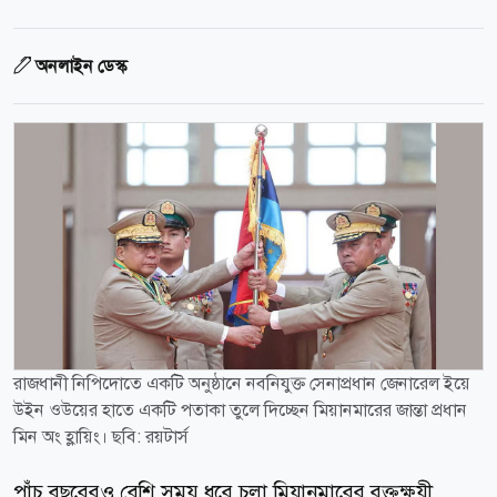
অনলাইন ডেস্ক
রাজধানী নিপিদোতে একটি অনুষ্ঠানে নবনিযুক্ত সেনাপ্রধান জেনারেল ইয়ে
উইন ওউয়ের হাতে একটি পতাকা তুলে দিচ্ছেন মিয়ানমারের জান্তা প্রধান
মিন অং হ্লায়িং। ছবি: রয়টার্স
পাঁচ বছরেরও বেশি সময় ধরে চলা মিয়ানমারের রক্তক্ষয়ী