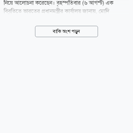
নিয়ে আলোচনা করেছেন। বৃহস্পতিবার (৬ আগস্ট) এক
বিবৃতিতে ভারতের প্রধানমন্ত্রীর কার্যালয় জানায়, মোদি
নেতানিয়াহুর কাছ থেকে একটি ফোন কল পেয়েছিলেন এবং
তারা মধ্যপ্রাচ্যের সাম্প্রতিক ঘটনাবলি নিয়ে মতবিনিময়
বাকি অংশ পড়ুন
করেছেন। বার্তা সংস্থা আনাদোলুর খবরে বলা হয়, নয়াদিল্লি
আরও বলেছে, নেতারা ভারত ও ইসরায়েলের বিশেষ
কৌশলগত অংশীদারিত্বের ধারাবাহিক অগ্রগতি পর্যালোচনা
করেছেন এবং দুই দেশের পারস্পরিক স্বার্থে বিভিন্ন খাতে
দ্বিপাক্ষিক সহযোগিতা আরও জোরদার করার প্রতিশ্রুতি
পুনর্ব্যক্ত করেছেন। এ সময় যোগাযোগ চালিয়ে যাওয়ার বিষয়ে
সম্মতও হন মোদি-নেতানিয়াহু। যুক্তরাষ্ট্র ও ইরানের মধ্যে
সাম্প্রতিক সামরিক সংঘাতের পর হরমুজ প্রণালিকে ঘিরে...