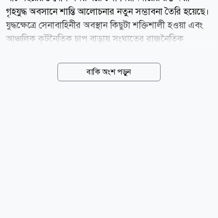
গৃহযুদ্ধ অবসানে শান্তি আলোচনার নতুন সম্ভাবনা তৈরি হয়েছে।
যুদ্ধক্ষেত্রে সেনাবাহিনীর অবস্থান কিছুটা শক্তিশালী হওয়া এবং
আঞ্চলিক কূটনৈতিক চাপ বাড়ায় সংঘাতের রাজনৈতিক
সমাধানের পথ খুলতে পারে বলে মনে করছেন বিশ্লেষকরা।
বার্তাসংস্থা রয়টার্সের প্রতিবেদনে বলা হয়েছে, মিয়ানমারের
বাকি অংশ পড়ুন
ছায়া সরকার ও প্রধান জাতিগত সশস্ত্র গোষ্ঠীগুলোর জোট
স্টিয়ারিং কাউন্সিল ফর দ্য ইমার্জেন্স অব আ ফেডারেল
ডেমোক্রেটিক ইউনিয়ন (এসসিইএফ) সম্প্রতি রাজনৈতিক
সংলাপের প্রতি নিজেদের অঙ্গীকার পুনর্ব্যক্ত করেছে। থাইল্যান্ড
ও ফিলিপিন্সের পররাষ্ট্রমন্ত্রীদের সঙ্গে বৈঠকের পর জোটটি
জানায়, সংকটের সমাধানে তারা আলোচনার পথেই এগোতে
চায়। এসসিইএফ-এর মুখপাত্র স নিমরোড রয়টার্সকে বলেন,
তাদের চূড়ান্ত লক্ষ্য বেসামরিক শাসন প্রতিষ্ঠা এবং...