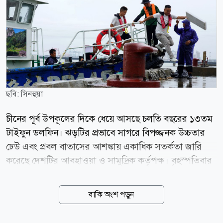
ছবি: সিনহুয়া
চীনের পূর্ব উপকূলের দিকে ধেয়ে আসছে চলতি বছরের ১৩তম
টাইফুন ডলফিন। ঝড়টির প্রভাবে সাগরে বিপজ্জনক উচ্চতার
ঢেউ এবং প্রবল বাতাসের আশঙ্কায় একাধিক সতর্কতা জারি
করেছে দেশটির আবহাওয়া ও সামুদ্রিক কর্তৃপক্ষ। বৃহস্পতিবার
(৬ আগস্ট) চীনের জাতীয় সামুদ্রিক পরিবেশ পূর্বাভাস কেন্দ্র
(এনএমইএফসি) জানায়, বৃহস্পতিবার থেকে শুক্রবারের মধ্যে
বাকি অংশ পড়ুন
পূর্ব চীন সাগরের পূর্বাংশে ৬ থেকে ১০ মিটার উচ্চতার ঢেউ সৃষ্টি
হতে পারে। এ কারণে গভীর সমুদ্র এলাকায় কমলা সতর্কতা