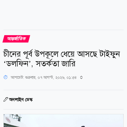
আন্তর্জাতিক
চীনের পূর্ব উপকূলে ধেয়ে আসছে টাইফুন
‘ডলফিন’, সতর্কতা জারি
আপডেট: শুক্রবার, ০৭ আগস্ট, ২০২৬, ০১:৫৪
অনলাইন ডেস্ক