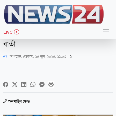
আন্তর্জাতিক
হামলার জন্য ভূখণ্ড ব্যবহার করতে দেবে
Live
কি-না আজারবাইজান, দিলো পরিষ্কার
বার্তা
আপডেট: রোববার, ১৫ জুন, ২০২৫, ১১:০৩
অনলাইন ডেস্ক