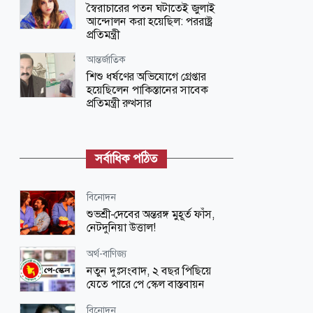
স্বৈরাচারের পতন ঘটাতেই জুলাই
আন্দোলন করা হয়েছিল: পররাষ্ট্র
প্রতিমন্ত্রী
আন্তর্জাতিক
শিশু ধর্ষণের অভিযোগে গ্রেপ্তার
হয়েছিলেন পাকিস্তানের সাবেক
প্রতিমন্ত্রী রুখসার
আন্তর্জাতিক
নতুন ভিসা নিষেধাজ্ঞা দিয়েছে
সর্বাধিক পঠিত
যুক্তরাষ্ট্র
জাতীয়
বিনোদন
জুলাই সনদের প্রতিটি অক্ষর বাস্তবায়িত
শুভশ্রী-দেবের অন্তরঙ্গ মুহূর্ত ফাঁস,
হবে: স্বরাষ্ট্রমন্ত্রী
নেটদুনিয়া উত্তাল!
সারাদেশ
অর্থ-বাণিজ্য
বিয়েবাড়ির সাজসজ্জায় কাজ করতে গিয়ে
নতুন দুঃসংবাদ, ২ বছর পিছিয়ে
প্রাণ গেল যুবকের
যেতে পারে পে স্কেল বাস্তবায়ন
আন্তর্জাতিক
বিনোদন