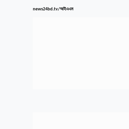
আইএএম
news24bd.tv
/