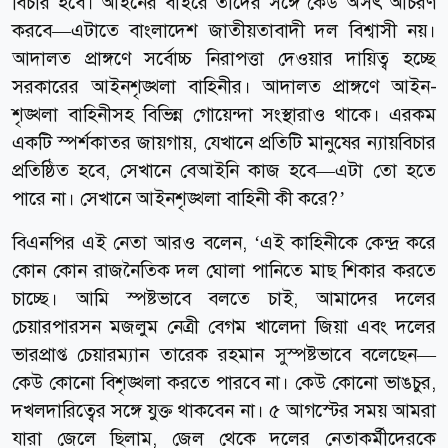
বিচার হবে। আইনের বাইরে তাদের সঙ্গে কেউ অসৎ আচরণ
করবে—এটাতে বাংলাদেশ জাতীয়তাবাদী দল বিশ্বাসী নয়।
আদালত প্রাঙ্গণে সর্বোচ্চ নিরাপত্তা দেওয়ার দায়িত্ব হচ্ছে
সরকারের আইনশৃঙ্খলা বাহিনীর। আদালত প্রাঙ্গণে আইন-
শৃঙ্খলা বাহিনীসহ বিভিন্ন গোয়েন্দা সংস্থারাও থাকে। এরকম
একটি স্পর্শকাতর জায়গায়, যেখানে প্রতিটি মানুষের ন্যায়বিচার
প্রতিষ্ঠিত হবে, সেখানে বেআইনি কাজ হবে—এটা তো হতে
পারে না। সেখানে আইনশৃঙ্খলা বাহিনী কী করে?’
বিএনপির এই নেতা আরও বলেন, ‘এই কাহিনীকে কেন্দ্র করে
কোন কোন রাজনৈতিক দল ঘোলা পানিতে মাছ শিকার করতে
চাচ্ছে। আমি স্পষ্টভাবে বলতে চাই, আমাদের দলের
চেয়ারপারসন মজলুম নেত্রী বেগম খালেদা জিয়া এবং দলের
ভারপ্রাপ্ত চেয়ারম্যান তারেক রহমান সুস্পষ্টভাবে বলেছেন—
কেউ কোনো বিশৃঙ্খলা করতে পারবে না। কেউ কোনো ভাঙচুর,
দখলদারিত্বের সঙ্গে যুক্ত থাকবেন না। ৫ আগস্টের সময় আমরা
যারা জেলে ছিলাম, জেল থেকে দলের নেতাকর্মীদেরকে