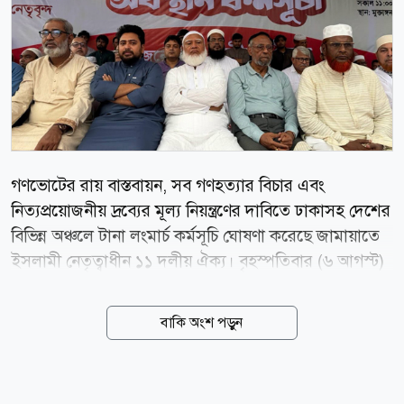
গণভোটের রায় বাস্তবায়ন, সব গণহত্যার বিচার এবং
নিত্যপ্রয়োজনীয় দ্রব্যের মূল্য নিয়ন্ত্রণের দাবিতে ঢাকাসহ দেশের
বিভিন্ন অঞ্চলে টানা লংমার্চ কর্মসূচি ঘোষণা করেছে জামায়াতে
ইসলামী নেতৃত্বাধীন ১১ দলীয় ঐক্য। বৃহস্পতিবার (৬ আগস্ট)
বেলা ১১টায় রাজধানীর মুক্তাঙ্গন এলাকায় জোটের অবস্থান
কর্মসূচি থেকে এই কর্মসূচি ঘোষণা করেন জামায়াতের আমির
বাকি অংশ পড়ুন
ডা. শফিকুর রহমান। ঘোষিত কর্মসূচি অনুযায়ী, আগামী ৫
সেপ্টেম্বর ঢাকা-চট্টগ্রাম, ১৯ সেপ্টেম্বর ঢাকা-রংপুর, ১০
অক্টোবর ঢাকা-খুলনা এবং ২৪ অক্টোবর ঢাকা-সিলেট লংমার্চ