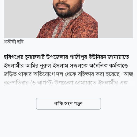
প্রতীকী ছবি
হবিগঞ্জের চুনারুঘাট উপজেলার গাজীপুর ইউনিয়ন জামায়াতে
ইসলামীর আমির নুরুল ইসলাম সজলকে অনৈতিক কর্মকাণ্ডে
জড়িত থাকার অভিযোগে দল থেকে বহিষ্কার করা হয়েছে। আজ
বৃহস্পতিবার (৬ আগস্ট) উপজেলা জামায়াতে ইসলামীর এক
বিবৃতিতে এ তথ্য জানানো হয়। স্থানীয় সূত্র জানায়, গত ৪
আগস্ট রাতে গাজীপুর ইউনিয়নের পার্শ্ববর্তী গজারিপাড়া
বাকি অংশ পড়ুন
এলাকায় এক গৃহবধূর সঙ্গে আপত্তিকর অবস্থায় সজলকে আটক
করেন ওই নারীর স্বামী। পরে বিষয়টি জানাজানি হলে উপজেলা
ও স্থানীয় জামায়াত নেতারা অভিযোগের বিষয়ে খোঁজ নিয়ে এর
সত্যতা পান। চুনারুঘাট উপজেলা জামায়াতের আমির মো.