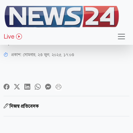
রাজনীতি
সাবেক সিইসির সঙ্গে যা ঘটেছে তা
Live
দুঃখজনক: রিজভী
প্রকাশ:
সোমবার, ২৩ জুন, ২০২৫, ১৭:০৩
নিজস্ব প্রতিবেদক