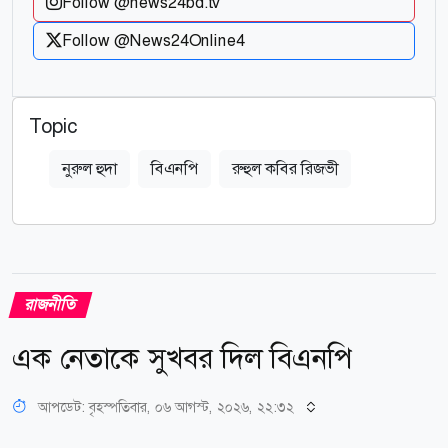
Follow @news24bd.tv
Follow @News24Online4
Topic
নুরুল হুদা
বিএনপি
রুহুল কবির রিজভী
রাজনীতি
এক নেতাকে সুখবর দিল বিএনপি
আপডেট: বৃহস্পতিবার, ০৬ আগস্ট, ২০২৬, ২২:৩২