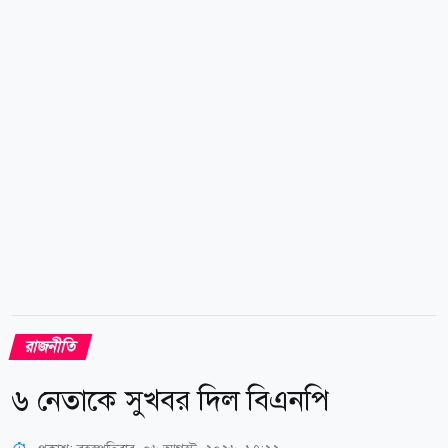
ইদ্রিস আলী বলেন, নুরুল ইসলাম সজলের বিরুদ্ধে ওঠা
অনৈতিক কর্মকাণ্ডের অভিযোগের সত্যতা পাওয়া গেছে। দলীয়
শৃঙ্খলা ও ভাবমূর্তি রক্ষায় স্থানীয় নেতাদের সিদ্ধান্ত অনুযায়ী
তাকে পদসহ সব ধরনের সাংগঠনিক দায়িত্ব থেকে অব্যাহতি
দিয়ে দল থেকে বহিষ্কার...
রাজনীতি
৬ নেতাকে সুখবর দিল বিএনপি