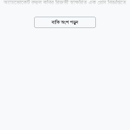
অ্যাডভোকেট রুহুল কবির রিজভী স্বাক্ষরিত এক প্রেস বিজ্ঞপ্তিতে
এ তথ্য জানানো হয়। বিজ্ঞপ্তিতে বলা হয়, নাসিম হোসাইনকে
পুনরায় সিলেট মহানগর বিএনপির সভাপতি হিসেবে দায়িত্ব
বাকি অংশ পড়ুন
প্রদান করা হয়েছে। চিঠিতে বলা হয়, ২০২৪ সালের ৪ নভেম্বর
সিলেট মহানগর বিএনপির সহসভাপতি রেজাউল হাসান কয়েস
লোদীকে পরবর্তী নির্দেশ না দেওয়া পর্যন্ত ভারপ্রাপ্ত সভাপতি
হিসেবে দায়িত্ব প্রদান করা হয়েছিল। নতুন নির্দেশ অনুযায়ী,
নাসিম হোসাইনকে পুনরায় সিলেট মহানগর বিএনপির সভাপতি
হিসেবে দায়িত্ব প্রদান করা হলো। news24bd.tv/NS