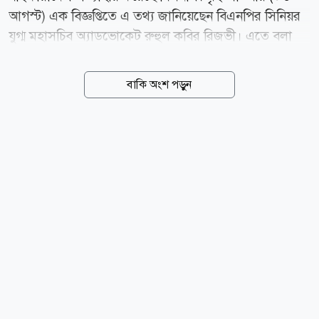
আগস্ট) এক বিজ্ঞপ্তিতে এ তথ্য জানিয়েছেন বিএনপির সিনিয়র
যুগ্ম মহাসচিব অ্যাডভোকেট রুহুল কবির রিজভী। এতে বলা
হয়, ইতোপূর্বে দলীয় শৃঙ্খলা ভঙ্গ এবং দলের নীতি ও আদর্শ
পরিপন্থী কার্যকলাপের জন্য নড়াইল জেলাধীন নড়াইল সদর
বাকি অংশ পড়ুন
পৌর বিএনপির সাবেক সভাপতি মো. তেলায়েত হোসেন,
লোহাগড়া উপজেলা বিএনপির সাবেক সভাপতি মো.
আহাদুজ্জামান বাটু, সাবেক সাধারণ সম্পাদক কাজী
সুলতানুজ্জামান সেলিম, লোহাগড়া পৌর বিএনপির সাবেক
সভাপতি মিলু শরীফ, সাবেক সাধারণ সম্পাদক মো. মশিয়ার
রহমান সান্টু এবং নড়াইল সদর থানা বিএনপির সাবেক সাধারণ
সম্পাদক মো. মুজাহিদুল ইসলাম পলাশকে বিএনপির প্রাথমিক
সদস্যসহ সব পর্যায়ের পদ থেকে বহিষ্কার করা হয়েছিল।
বিজ্ঞপ্তিতে আরও বলা হয়, আবেদনের প্রেক্ষিতে দলীয়...