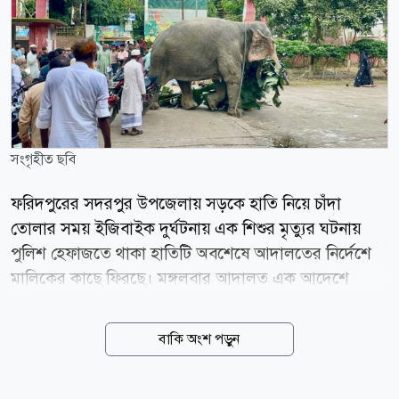
সংগৃহীত ছবি
ফরিদপুরের সদরপুর উপজেলায় সড়কে হাতি নিয়ে চাঁদা
তোলার সময় ইজিবাইক দুর্ঘটনায় এক শিশুর মৃত্যুর ঘটনায়
পুলিশ হেফাজতে থাকা হাতিটি অবশেষে আদালতের নির্দেশে
মালিকের কাছে ফিরছে। মঙ্গলবার আদালত এক আদেশে
সদরপুর থানার ভারপ্রাপ্ত কর্মকর্তা (ওসি)কে হাতিটি তার
মালিকের কাছে হস্তান্তরের নির্দেশ দেন। এর আগে গত ২৮
বাকি অংশ পড়ুন
জুলাই দুপুরে সদরপুর উপজেলার আটরশি এলাকায়
জামালপুরের দেওয়ানগঞ্জ উপজেলার মাদারের চর গ্রামের