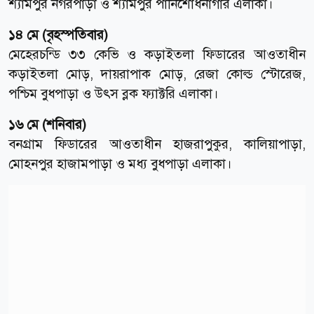
শ্যামপুর নগরপাড়া ও শ্যামপুর পানিশোধনাগার এলাকা।
১৪ মে (বৃহস্পতিবার)
মেহেরচন্ডি ৩৩ কেভি ও কড়াইতলা ফিডারের আওতাধীন
কড়াইতলা মোড়, দায়রাপাক মোড়, রেজা কোল্ড স্টোরেজ,
পশ্চিম বুধপাড়া ও উৎস ব্লক ফ্যাক্টরি এলাকা।
১৬ মে (শনিবার)
বনগ্রাম ফিডারের আওতাধীন হাজরাপুকুর, কালিয়াপাড়া,
মোহনপুর হাজামপাড়া ও মধ্য বুধপাড়া এলাকা।