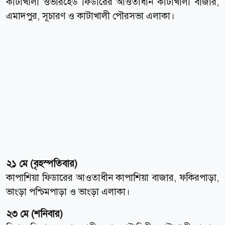
কাটাখালী ওভারহেড ফিডারের আওতাধীন কাটাখালী বাজার,
এমাদপুর, সূচারণ ও কাটাখালী পৌরসভা এলাকা।
২১ মে (বৃহস্পতিবার)
কাপাশিয়া ফিডারের আওতাধীন কাপাশিয়া বাজার, ফকিরপাড়া,
ভাংড়া পশ্চিমপাড়া ও ভাংড়া এলাকা।
২৩ মে (শনিবার)