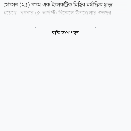
হোসেন (২৫) নামে এক ইলেকট্রিক মিস্ত্রির মর্মান্তিক মৃত্যু
হয়েছে। বুধবার (৫ আগস্ট) বিকেলে উপজেলার শুভপুর
ইউনিয়নের উত্তর মন্দিয়া এলাকার মজুমদার বাড়িতে এই
দুর্ঘটনা ঘটে। নিহত আরাফাত হোসেন ছাগলনাইয়া উপজেলার
বাকি অংশ পড়ুন
জয়পুর এলাকার ভাই ভাই ডেকোরেটর-এর কর্মচারী হিসেবে
কর্মরত ছিলেন। স্থানীয় সূত্রে জানা যায়, বুধবার বিকেলে উত্তর
মন্দিয়া এলাকার মজুমদার বাড়ির একটি বিয়ের অনুষ্ঠানে
লাইটিং ও সাজসজ্জার কাজ করছিলেন আরাফাত। কাজ করার
একপর্যায়ে অসাবধানতাবশত তিনি বিদ্যুৎস্পৃষ্ট হয়ে গুরুতর
আহত হন। পরে উপস্থিত লোকজন তাকে উদ্ধার করার চেষ্টা
করলেও ঘটনাস্থলেই তার মৃত্যু হয়। ছাগলনাইয়া থানার
ভারপ্রাপ্ত কর্মকর্তা (ওসি) মোহাম্মদ আবু তাহের জানান, খবর
পেয়ে পুলিশ ঘটনাস্থল পরিদর্শন...