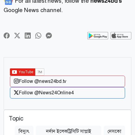
For all latest news, follow the
news24bd's
Google News channel.
Follow @news24bd.tv
Follow @News24Online4
Topic
বিদ্যুৎ
নর্দান ইলেকট্রিসিটি সাপ্লাই
নেসকো