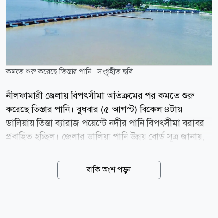
কমতে শুরু করেছে তিস্তার পানি। সংগৃহীত ছবি
নীলফামারী জেলায় বিপৎসীমা অতিক্রমের পর কমতে শুরু
করেছে তিস্তার পানি। বুধবার (৫ আগস্ট) বিকেল ৪টায়
ডালিয়ায় তিস্তা ব্যারাজ পয়েন্টে নদীর পানি বিপৎসীমা বরাবর
প্রবাহিত হচ্ছিল। জেলার ডালিয়া পানি উন্নয় বোর্ড সূত্র জানায়,
টানা ভারী বর্ষণে বুধবার তিস্তা নদীর পানি বিপৎসীমা অতিক্রম
করে সকাল ৬টা থেকে ৯টা পর্যন্ত ১৩ সেন্টিমিটার ওপর দিয়ে
বাকি অংশ পড়ুন
প্রবাহিত হয়। এদিন জেলার ডিমলা উপজেলার ডালিয়া
এলাকায় বৃষ্টিপাত রেকর্ড করা হয়েছে ১৩২ মিলিমিটার (২৪
ঘণ্টায়)। এরপর থেকে পানি কমতে শুরু করলে বেলা ১২টায়