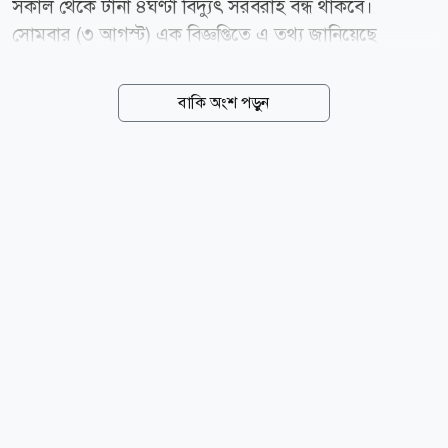
সকাল থেকে টানা ৪ঘণ্টা বিদ্যুৎ সরবরাহ বন্ধ থাকবে।
সোমবার (৩ আগস্ট) এক বিজ্ঞপ্তিতে এ তথ্য জানিয়েছে
গোপালগঞ্জ বিদ্যুৎ সরবরাহ, ওজোপাডিকো। এতে বলা হয়,
ঝড় বৃষ্টিতে বিদ্যুৎ বিভ্রাট এড়াতে বৃহস্পতিবার বিদ্যুৎ লাইনের
বাকি অংশ পড়ুন
আশেপাশের গাছের ডালপালা কাটা হবে। এ জন্য গোপালগঞ্জ
পৌরসভা এলাকার ওজোপাডিকো দপ্তরের আওতায় কয়েকটি
এলাকায় সকাল ৮ টা থেকে দুপুর ১২টা পর্যন্ত বিদ্যুৎ সরবরাহ
বন্ধ থাকবে। এলাকাগুলো হলো- পাওয়া হাউজ বাউন্ডারি
সংলগ্ন ১০তলা বন্ধন ভবন, আরামবাগ, শাহিন স্কুল, আমেনা
স্কুল রোড, রেশমা ইন্টা: স্কুল, লায়েকের মোড়, নীচুপাড়া,
ইতালি মোড়, গুল্লি বাড়ি মোড়, লোহার ব্রিজ, মানিক সড়ক,
চেচানিয়াকান্দি এলাকা। এছাড়া বিদ্যুৎ লাইন একই পোলে
হওয়ায় ১১কেভি মোহাম্মদ পাড়া ফিডারে সকাল...