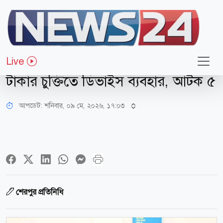
সারাদেশ
শেরপুর
Live
কনস্টেবল নিয়োগ পরীক্ষায় ১৮ লাখ
টাকার চুক্তিতে ডিভাইস ব্যবহার, আটক ৫
আপডেট: শনিবার, ০৯ মে, ২০২৬, ১৭:০৩
শেরপুর প্রতিনিধি