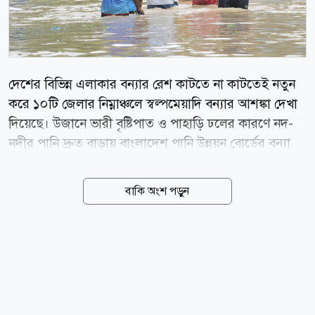
দেশের বিভিন্ন এলাকার বন্যার রেশ কাটতে না কাটতেই নতুন
করে ১০টি জেলার নিম্নাঞ্চলে স্বল্পমেয়াদি বন্যার আশঙ্কা দেখা
দিয়েছে। উজানে ভারী বৃষ্টিপাত ও পাহাড়ি ঢলের কারণে নদ-
নদীর পানি দ্রুত বাড়ায় বাংলাদেশ পানি উন্নয়ন বোর্ডের বন্যা
পূর্বাভাস ও সতর্কীকরণ কেন্দ্র এই সতর্কবার্তা দিয়েছে। বুধবার
গণমাধ্যমে পাঠানো পূর্বাভাস অনুযায়ী, আগামী ৪৮ ঘণ্টার মধ্যে
বাকি অংশ পড়ুন
সিলেট, সুনামগঞ্জ, লালমনিরহাট, নীলফামারী, রংপুর, কুড়িগ্রাম,
গাইবান্ধা, শেরপুর, ময়মনসিংহ ও নেত্রকোনার নিম্নাঞ্চলে
স্বল্পমেয়াদি বন্যা পরিস্থিতি সৃষ্টি হতে পারে। উত্তর-পূর্বাঞ্চলের
সুরমা ও কুশিয়ারা এবং উত্তরাঞ্চলের তিস্তা, ধরলা ও
দুধকুমারসহ সোমেশ্বরী, ভুলাই ও কংস নদীর পানি দ্রুত বৃদ্ধি
পাচ্ছে। এর মধ্যে ভারতের পশ্চিমবঙ্গের গজলডোবা ব্যারেজের