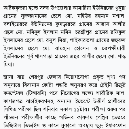
আটককৃতরা হচ্ছে সদর উপজেলার কামারিয়া ইউনিয়নের খুনুয়া
গ্রামের নুরুজ্জামানের ছেলে মো. মহিউর রহমান মশাল,
বলাইয়েরচর ইউনিয়নের কুমড়ারচর গ্রামের আক্কাস আলীর
ছেলে মো. মমিনুল ইসলাম মমিন, চরশ্রীপুর গ্রামের রফিকুল
ইসলামের ছেলে মো. রসুল মিয়া, পাইকারতলা গ্রামের জহুরুল
ইসলামের ছেলে মো. রায়হান হোসেন ও চরপক্ষীমারী
ইউনিয়নের পূর্ব খাসপাড়া গ্রামের জহুর আলীর ছেলে মো. শান্ত
মিয়া।
জানা যায়, শেরপুর জেলায় নিয়োগযোগ্য প্রকৃত শূণ্য পদ
অনুসারে বিদ্যমান কোটা পদ্ধতি অনুসরণ করে ট্রেইনি রিক্রুট
কনস্টেবল (টিআরসি) পদে নিয়োগের লক্ষ্যে শারীরিক মাপ,
কাগজপত্র যাচাইকরণসহ অন্যান্য ইভেন্টে উত্তীর্ণ প্রার্থীদের
লিখিত পরীক্ষা ছিল শনিবার সকাল ১১টায়। পরীক্ষা শুরুর পর
পাঁচজন পরীক্ষার্থীর কাছে অভিনব কায়দায় গেঞ্জির ভেতরে
ডিজিটাল ডিভাইস ও কানে লুকানো অবস্থায় ক্ষুদ্র ইয়ারফোন