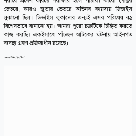
শরীরে প্রবেশ করিয়ে পরীক্ষার হলে পাঠায়। কারো গেঞ্জির
ভেতরে, কারও জুতার ভেতরে অভিনব কায়দায় ডিভাইস
লুকানো ছিল। ডিভাইস লুকানোর জন্যই এসব পরিধেয় বস্ত্র
বিশেষভাবে বানানো হয়। আমরা পুরো চক্রটিকে চিহ্নিত করতে
কাজ করছি। একইসাথে পাঁচজন আটকের ঘটনায় আইনগত
ব্যবস্থা গ্রহণ প্রক্রিয়াধীন রয়েছে।
news24bd.tv/AH