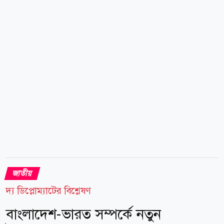
নোয়াখালী, কুমিল্লা, চট্টগ্রাম এবং কক্সবাজার অঞ্চলের ওপর
দিয়ে দক্ষিণ অথবা দক্ষিণ-পূর্ব দিক থেকে ঘণ্টায় ৪৫-৬০
কিলোমিটার বেগে অস্থায়ীভাবে দমকা অথবা ঝোড়ো হাওয়া
বয়ে যেতে পারে। একই সঙ্গে বৃষ্টি অথবা বজ্রবৃষ্টি হতে পারে।
তাই এসব এলাকার নদীবন্দরকে ১ নম্বর সতর্কসংকেত দেখাতে
বলা হয়েছে।...
জাতীয়
দ্য ডিপ্লোম্যাটের বিশ্লেষণ
বাংলাদেশ-ভারত সম্পর্কে নতুন