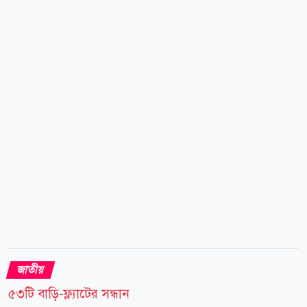
কর্মজীবনের বিভিন্ন দিক পর্যালোচনা করা হচ্ছে। যোগ্যতা ও
গ্রহণযোগ্যতার ভিত্তিতেই চূড়ান্ত সিদ্ধান্ত নেওয়া হতে পারে।
বিএনপির বিভিন্ন সূত্রের দাবি, আলোচনায় থাকা নামগুলোর
মধ্যে রয়েছেন ভারপ্রাপ্ত রাষ্ট্রপতি হাফিজ উদ্দিন আহমদ,
মহাসচিব ও স্থানীয় সরকারমন্ত্রী মির্জা ফখরুল ইসলাম
আলমগীর, ড. খন্দকার মোশাররফ হোসেন, ড. আবদুল মঈন
খান, সেলিমা রহমান, নজরুল ইসলাম খান, গয়েশ্বর...
জাতীয়
৫৩টি বাড়ি-ফ্ল্যাটের সন্ধান