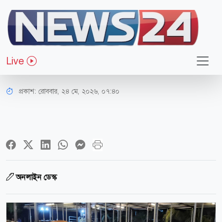
জাতীয়
চাহিদার চেয়ে ২১ লাখ বেশি গবাদিপশু
Live
প্রস্তুত রয়েছে: প্রাণিসম্পদ প্রতিমন্ত্রী
প্রকাশ:
রোববার, ২৪ মে, ২০২৬, ০৭:৪০
অনলাইন ডেস্ক