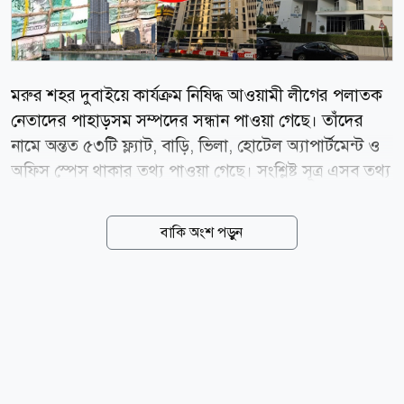
মরুর শহর দুবাইয়ে কার্যক্রম নিষিদ্ধ আওয়ামী লীগের পলাতক
নেতাদের পাহাড়সম সম্পদের সন্ধান পাওয়া গেছে। তাঁদের
নামে অন্তত ৫৩টি ফ্ল্যাট, বাড়ি, ভিলা, হোটেল অ্যাপার্টমেন্ট ও
অফিস স্পেস থাকার তথ্য পাওয়া গেছে। সংশ্লিষ্ট সূত্র এসব তথ্য
দিয়ে বলেছেন, বুর্জ খলিফা, মারশা দুবাই, ওয়াদি আল সাফা ও
কৃত্রিম দ্বীপ পাম জুমেরায় তাঁরা গড়ে তুলেছেন বিলাসবহুল
বাকি অংশ পড়ুন
সম্পদের সাম্রাজ্য। আর এসব করেছেন অর্থ পাচারের মাধ্যমে।
দুবাইয়ে আলীগ নেতাদের সাম্রাজ্য২০২৩ সালের ৩ এপ্রিল
গোল্ডেন ভিসার সুবিধায় দুবাইয়ে অর্থ পাচারের অভিযোগ
অনুসন্ধানে একটি কমিটি গঠন করে দুর্নীতি দমন কমিশন
(দুদক)। অনুসন্ধান কমিটির প্রথম টিম লিডার করা হয় ও
সংস্থাটির উপপরিচালক রামপ্রসাদ মন্ডলকে। পরে তাঁকে
গোপালগঞ্জে বদলি করা হয়। তিনি জানান, দুবাইয়ে