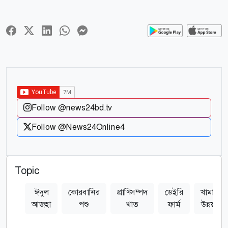
Follow @news24bd.tv
Follow @News24Online4
Topic
ঈদুল
কোরবানির
প্রাণিসম্পদ
ডেইরি
খামারি
আজহা
পশু
খাত
ফার্ম
উন্নয়ন