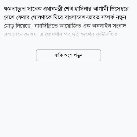
ক্ষমতাচ্যুত সাবেক প্রধানমন্ত্রী শেখ হাসিনার আগামী ডিসেম্বরে
দেশে ফেরার ঘোষণাকে ঘিরে বাংলাদেশ-ভারত সম্পর্ক নতুন
মোড় নিয়েছে। নয়াদিল্লিতে আয়োজিত এক অনলাইন সংবাদ
সম্মেলনে দেওয়া এ ঘোষণার পর দুই দেশের কূটনৈতিক
সম্পর্কে নতুন করে উত্তেজনা তৈরি হয়েছে। আন্তর্জাতিক
সাময়িকী দ্য ডিপ্লোম্যাট-এর এক বিশ্লেষণে বলা হয়েছে, এ
বাকি অংশ পড়ুন
ঘোষণার প্রভাব দুই দেশের কূটনৈতিক সম্পর্কের পাশাপাশি গঙ্গা
ও তিস্তা পানিবণ্টন ইস্যু এবং আঞ্চলিক ভূরাজনীতিতেও পড়তে
পারে। গত ৫ আগস্ট নয়াদিল্লিতে আয়োজিত এক অনলাইন
সংবাদ সম্মেলনে শেখ হাসিনা বলেন, সম্ভাব্য কারাবরণ বা
মৃত্যুদণ্ডের ঝুঁকি থাকলেও দেশের মানুষের জন্য কাজ করতে
তিনি আগামী ডিসেম্বরে বাংলাদেশে ফিরবেন। এ ঘোষণার পর
বিএনপি নেতৃত্বাধীন বাংলাদেশ সরকার তীব্র প্রতিক্রিয়া জানায়।
সরকারের পক্ষ থেকে বলা হয়, এমন আয়োজন দুই দেশের
সম্পর্ক...