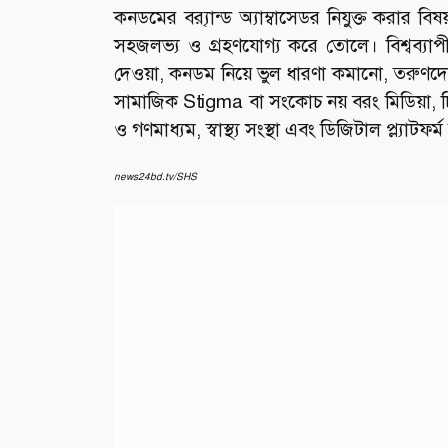
কনডমের ব্র‍্যান্ড অ্যাম্বাসেডর নিযুক্ত করা
সহজলভ্য ও গ্রহণযোগ্য করে তোলে। বিশ্বব্যাপী এ
দেওয়া, কনডম নিয়ে ভুল ধারণা কমানো, তরুণদে
সামাজিক Stigma বা সংকোচ নয় বরং মিডিয়া, চিকি
ও গণমাধ্যম, স্বাস্থ্য সংস্থা এবং ডিজিটাল প্ল
news24bd.tv/SHS