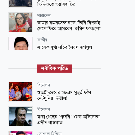
ভিডিওতে ভয়াবহ চিত্র
সারাদেশ
আমার কমনসেন্স বলে, তিনি নিশ্চয়ই
দেশে ফিরে আসবেন: রুমিন ফারহানা
জাতীয়
সাবেক যুগ্ম সচিব সৈয়দ জগলুল
পাশা গ্রেপ্তার
রাজনীতি
সর্বাধিক পঠিত
ইতিহাসের নিকৃষ্টতম ঘৃণ্য ফ্যাসিস্ট
ছিলেন শেখ হাসিনা: রিজভী
বিনোদন
স্বাস্থ্য
শুভশ্রী-দেবের অন্তরঙ্গ মুহূর্ত ফাঁস,
ব্যবস্থাপনা কমিটির সভাপতি হিসেবে
নেটদুনিয়া উত্তাল!
প্রতিমন্ত্রী ববি হাজ্জাজকে মনোনয়ন
বিনোদন
মত-ভিন্নমত
মারা গেছেন ‘গজনি’ খ্যাত অভিনেতা
ঐক্যের স্বপ্ন থেকে বিভেদের বাস্তবতা
প্রদীপ রাওয়াত
সোশ্যাল মিডিয়া