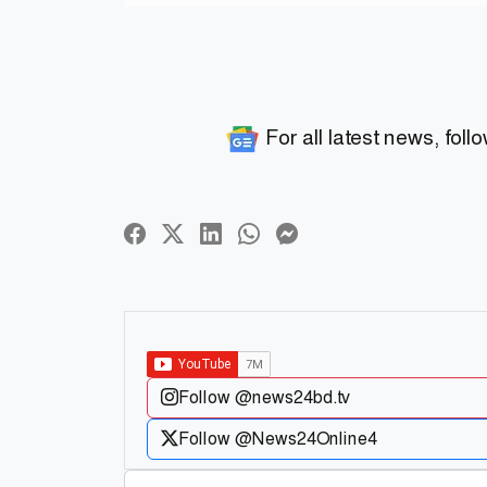
For all latest news, foll
Follow @news24bd.tv
Follow @News24Online4