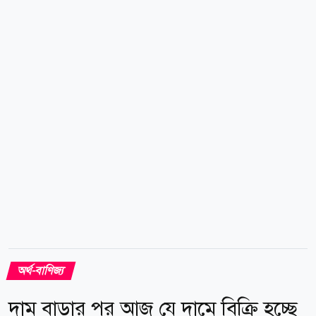
নতুন দাম নির্ধারণ করা হয়েছে। নতুন দাম অনুযায়ী, দেশের
বাজারে ভ্যাটসহ প্রতি ভরি (১১.৬৬৪ গ্রাম) ২২ ক্যারেটের
সোনার দাম পড়বে ২ লাখ ২৯ হাজার ৬৬৪ টাকা। এছাড়া ২১
ক্যারেটের প্রতি ভরি সোনার দাম ২ লাখ ১৯ হাজার ৩৪২ টাকা,
১৮ ক্যারেটের প্রতি ভরি সোনার দাম ১ লাখ ৮৮ হাজার ৩৭৪
টাকা...
অর্থ-বাণিজ্য
দাম বাড়ার পর আজ যে দামে বিক্রি হচ্ছে