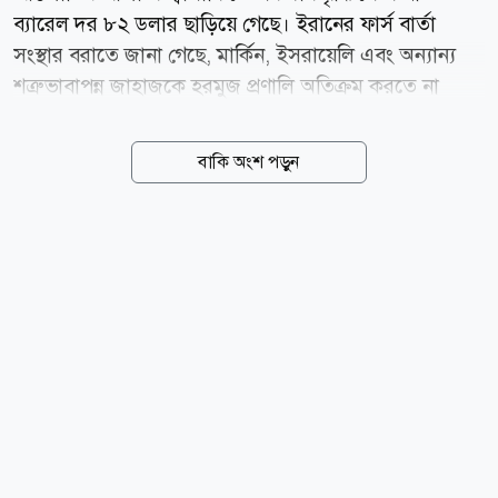
ব্যারেল দর ৮২ ডলার ছাড়িয়ে গেছে। ইরানের ফার্স বার্তা
সংস্থার বরাতে জানা গেছে, মার্কিন, ইসরায়েলি এবং অন্যান্য
শত্রুভাবাপন্ন জাহাজকে হরমুজ প্রণালি অতিক্রম করতে না
দেওয়ার প্রস্তাবসহ একটি খসড়া বিল পর্যালোচনা করছে দেশটির
একটি সংসদীয় কমিটি। বৃহস্পতিবার (৬ আগস্ট) আন্তর্জাতিক
বাকি অংশ পড়ুন
মানদণ্ড ব্রেন্ট ক্রুডের দর ৩ দশমিক ০৪ ডলার বা ৩ দশমিক
৮৩ শতাংশ বেড়ে ব্যারেল প্রতি ৮২ দশমিক ৪৯ ডলারে স্থির
হয়। একই দিনে যুক্তরাষ্ট্রের পশ্চিম টেক্সাস মধ্যবর্তী বা
ডব্লিউটিআই ক্রুডের দর ২ দশমিক ০৭ ডলার বা ২ দশমিক ৭৫
শতাংশ বৃদ্ধি পেয়ে ৭৭ দশমিক ২৯ ডলারে পৌঁছেছে। ইরানি
এক সংসদ সদস্যের বরাতে ফার্স বার্তা সংস্থা জানিয়েছে,
প্রস্তাবিত এই বিধিনিষেধ লঙ্ঘনকারী জাহাজগুলোর ওপর
মালামালের মূল্যের সর্বোচ্চ ২০ শতাংশ পর্যন্ত জরিমানা...