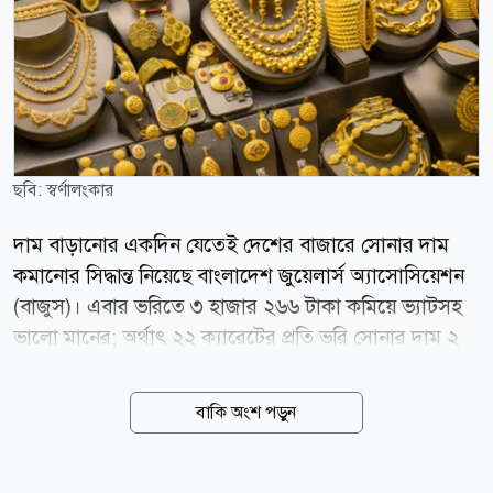
ছবি: স্বর্ণালংকার
দাম বাড়ানোর একদিন যেতেই দেশের বাজারে সোনার দাম
কমানোর সিদ্ধান্ত নিয়েছে বাংলাদেশ জুয়েলার্স অ্যাসোসিয়েশন
(বাজুস)। এবার ভরিতে ৩ হাজার ২৬৬ টাকা কমিয়ে ভ্যাটসহ
ভালো মানের; অর্থাৎ ২২ ক্যারেটের প্রতি ভরি সোনার দাম ২
লাখ ২৯ হাজার ৬৬৪ টাকা নির্ধারণ করেছে সংস্থাটি। শুক্রবার
(৭ আগস্ট) সকালে এক বিজ্ঞপ্তিতে এ তথ্য জানিয়েছে বাজুস।
বাকি অংশ পড়ুন
নতুন এ দাম সকাল ১০টা থেকেই কার্যকর হয়েছে। বাজুস
জানিয়েছে, স্থানীয় বাজারে তেজাবি স্বর্ণের (পিওর গোল্ড) মূল্য
কমেছে। ফলে সার্বিক পরিস্থিতি বিবেচনায় ভ্যাটসহ সোনার