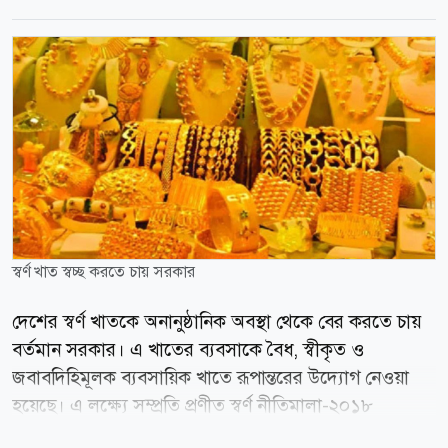
স্বর্ণ খাত স্বচ্ছ করতে চায় সরকার
দেশের স্বর্ণ খাতকে অনানুষ্ঠানিক অবস্থা থেকে বের করতে চায়
বর্তমান সরকার। এ খাতের ব্যবসাকে বৈধ, স্বীকৃত ও
জবাবদিহিমূলক ব্যবসায়িক খাতে রূপান্তরের উদ্যোগ নেওয়া
হয়েছে। এ লক্ষ্যে সম্প্রতি প্রণীত স্বর্ণ নীতিমালা-২০১৮
(সংশোধিত)-২০২৬-এর খসড়ার ওপর সংশ্লিষ্ট সরকারি সংস্থা ও