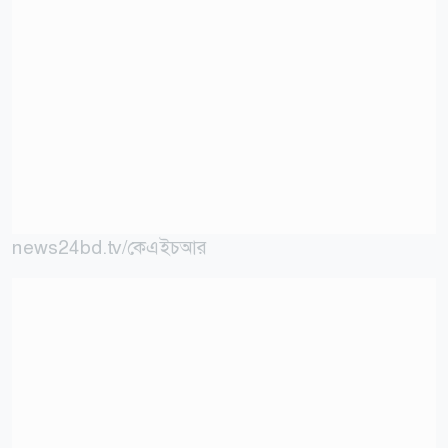
news24bd.tv/কেএইচআর