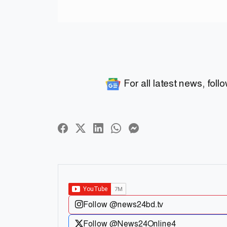
For all latest news, foll
Follow @news24bd.tv
Follow @News24Online4