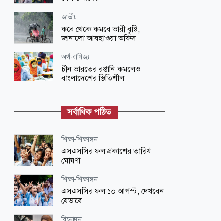
জাতীয়
কবে থেকে কমবে ভারী বৃষ্টি,
জানালো আবহাওয়া অফিস
অর্থ-বাণিজ্য
চীন ভারতের রপ্তানি কমলেও
বাংলাদেশের স্থিতিশীল
আন্তর্জাতিক
চীনের পূর্ব উপকূলে ধেয়ে আসছে টাইফুন
সর্বাধিক পঠিত
‘ডলফিন’, সতর্কতা জারি
ধর্ম-জীবন
শিক্ষা-শিক্ষাঙ্গন
জান্নাতিদের যেভাবে বরণ করা হবে
এসএসসির ফল প্রকাশের তারিখ
ঘোষণা
জাতীয়
শিক্ষা-শিক্ষাঙ্গন
বাংলাদেশের সঙ্গে সম্পর্কের ধরন
এসএসসির ফল ১০ আগস্ট, দেখবেন
ভারতকেই ঠিক করতে হবে: শামা ওবায়েদ
যেভাবে
ধর্ম-জীবন
বিনোদন