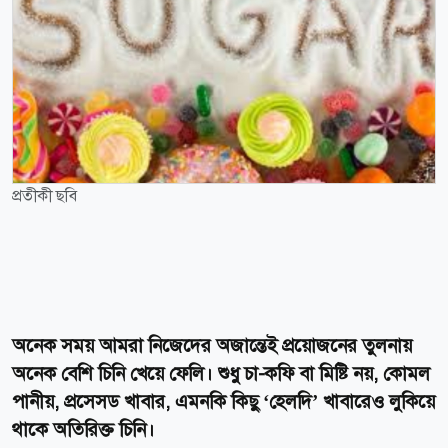
প্রতীকী ছবি
অনেক সময় আমরা নিজেদের অজান্তেই প্রয়োজনের তুলনায়
অনেক বেশি চিনি খেয়ে ফেলি। শুধু চা-কফি বা মিষ্টি নয়, কোমল
পানীয়, প্রসেসড খাবার, এমনকি কিছু ‘হেলদি’ খাবারেও লুকিয়ে
থাকে অতিরিক্ত চিনি।