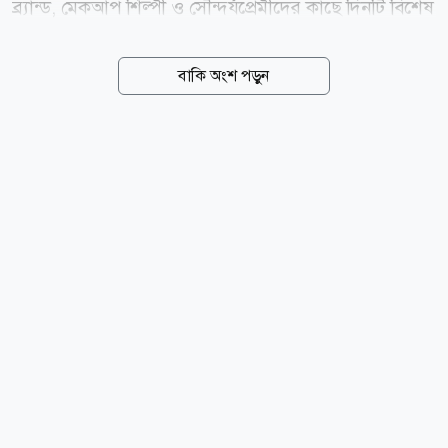
ব্র্যান্ড, মেকআপ শিল্পী ও সৌন্দর্যপ্রেমীদের কাছে দিনটি বিশেষ
গুরুত্ব বহন করে। এ উপলক্ষে বিশ্বের বিভিন্ন প্রসাধনী প্রতিষ্ঠান
বিশেষ ছাড়, নতুন পণ্য উন্মোচন এবং নানা প্রচারণার আয়োজন
বাকি অংশ পড়ুন
করে। পাঁচ হাজার বছরেরও বেশি পুরোনো ইতিহাস
লিপস্টিকের ইতিহাস প্রায় ৫ হাজার বছর পুরোনো।
ইতিহাসবিদদের মতে, প্রাচীন মেসোপটেমিয়ার নারীরা মূল্যবান
রত্ন গুঁড়ো করে ঠোঁট রাঙাতেন। পরে প্রাচীন মিসরে রানি
ক্লিওপেট্রাসহ অভিজাত নারীরা বিভিন্ন প্রাকৃতিক উপাদান, যেমন
কারমিন রঞ্জক ব্যবহার করতেন। একই সময়ে সিন্ধু সভ্যতা ও
প্রাচীন চীনেও ঠোঁট রাঙানোর প্রচলন ছিল। আধুনিক
লিপস্টিকের বাণিজ্যিক যাত্রা শুরু...