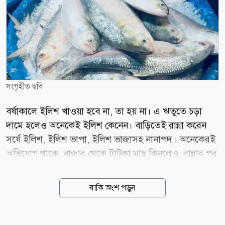
সংগৃহীত ছবি
বর্ষাকালে ইলিশ খাওয়া হবে না, তা হয় না। এ ঋতুতে চড়া
দামে হলেও অনেকেই ইলিশ কেনেন। বাড়িতেই রান্না করেন
সর্ষে ইলিশ, ইলিশ ভাপা, ইলিশ ভাজাসহ নানাপদ। অনেকেরই
অভিযোগ থাকে, বাজার থেকে টাটকা মাছ কিনলেও, রান্নার পর
ইলিশের স্বাদ বা গন্ধ দুটোই হারিয়ে যায়। ভারতের নিউজ১৮
পত্রিকার এক প্রতিবেদনে বলা হয়েছে, সঠিকভাবে ইলিশ মাছ
বাকি অংশ পড়ুন
ধোওয়া না হলে এর স্বাদ-গন্ধ হারিয়ে যায়। তাই এ মাছ ধুতে
হবে নিয়ম মেনে। ইলিশের গায়ে যে হালকা রক্ত বা পিচ্ছিল ভাব
থাকে, তাতেই লুকিয়ে থাকে মাছের আসল স্বাদ। তাই রুই বা