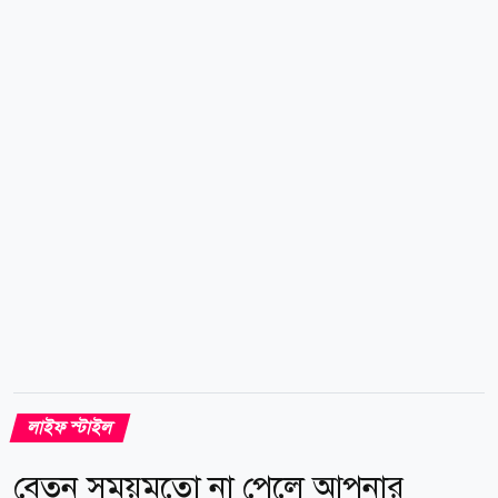
জাপানের হোজিচা, তৃতীয় স্থানে শ্রীলঙ্কার সিলন ব্ল্যাক টি, চতুর্থ
স্থানে জাপানের সেনচা এবং পঞ্চম স্থানে চীনের পু-এর চা।
মসলা চা তৈরি হয় চা-পাতার সঙ্গে দুধ, আদা, এলাচ, দারুচিনি,
লবঙ্গ, গোলমরিচসহ বিভিন্ন মসলা মিশিয়ে। এই চায়ের...
লাইফ স্টাইল
বেতন সময়মতো না পেলে আপনার