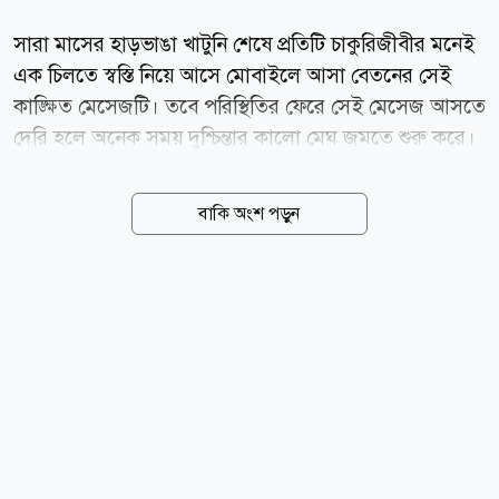
সারা মাসের হাড়ভাঙা খাটুনি শেষে প্রতিটি চাকুরিজীবীর মনেই
এক চিলতে স্বস্তি নিয়ে আসে মোবাইলে আসা বেতনের সেই
কাঙ্ক্ষিত মেসেজটি। তবে পরিস্থিতির ফেরে সেই মেসেজ আসতে
দেরি হলে অনেক সময় দুশ্চিন্তার কালো মেঘ জমতে শুরু করে।
বাড়ি ভাড়া, বাজার খরচ থেকে শুরু করে আনুষঙ্গিক নানা বিলের
চাপে হিমশিম খেতে হয় অনেককেই। কিন্তু এমন পরিস্থিতিতে
বাকি অংশ পড়ুন
ভেঙে না পড়ে বা আতঙ্কিত না হয়ে মাথা ঠান্ডা রেখে সঠিক
পদক্ষেপ নেওয়া জরুরি। বেতন সময়মতো না পেলে আপনার
করণীয় কী হতে পারে, তা নিয়ে সাজানো হয়েছে আজকের
প্রতিবেদন। প্রথমেই কারণ অনুসন্ধান করুন বেতন আসতে দেরি
হলে প্রথমেই আতঙ্কিত হবেন না। অনেক সময় প্রশাসনিক বা
কারিগরি ত্রুটির কারণে এমনটা হতে পারে। তাই প্রথমেই
এইচআর বা অ্যাকাউন্টস বিভাগে যোগাযোগ করে নিশ্চিত হোন
যে, কোনো ব্যাংক জটিলতা বা ডাটা এন্ট্রিতে ভুল হয়েছে কি না।
এছাড়া সমস্যাটি...