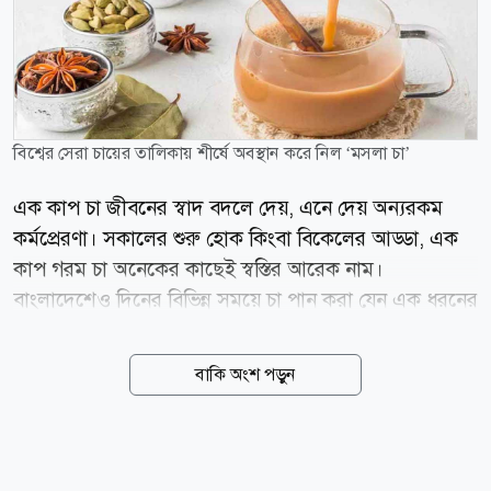
বিশ্বের সেরা চায়ের তালিকায় শীর্ষে অবস্থান করে নিল ‘মসলা চা’
এক কাপ চা জীবনের স্বাদ বদলে দেয়, এনে দেয় অন্যরকম
কর্মপ্রেরণা। সকালের শুরু হোক কিংবা বিকেলের আড্ডা, এক
কাপ গরম চা অনেকের কাছেই স্বস্তির আরেক নাম।
বাংলাদেশেও দিনের বিভিন্ন সময়ে চা পান করা যেন এক ধরনের
অভ্যাস। এবার চা-প্রেমীদের জন্য এলো সুখবর। আন্তর্জাতিক
খাবারবিষয়ক গাইড টেস্টঅ্যাটলাস বিশ্বের সেরা ১০০ চায়ের
বাকি অংশ পড়ুন
তালিকায় মসলা চাকে প্রথম স্থান দিয়েছে। ইন্ডিয়া টুডের এক
প্রতিবেদনে বলা হয়েছে, টেস্টঅ্যাটলাসের সর্বশেষ প্রকাশিত
টপ ১০০ টি ইন দ্য ওয়ার্ল্ড তালিকায় বিশ্বের সেরা চা হিসেবে
নির্বাচিত হয়েছে মসলা চা। তালিকার দ্বিতীয় স্থানে রয়েছে