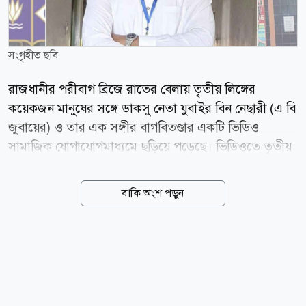
সংগৃহীত ছবি
রাজধানীর পরীবাগ ব্রিজে রাতের বেলায় তৃতীয় লিঙ্গের
কয়েকজন মানুষের সঙ্গে ডাকসু নেতা যুবাইর বিন নেছারী (এ বি
জুবায়ের) ও তার এক সঙ্গীর বাগবিতণ্ডার একটি ভিডিও
সামাজিক যোগাযোগমাধ্যমে ছড়িয়ে পড়েছে। ভিডিওতে তৃতীয়
লিঙ্গের কয়েকজনকে জুবায়েরের বিরুদ্ধে কিছু অশালীন ও
গুরুতর অভিযোগ তুলতে শোনা যায়। তবে এসব অভিযোগের
বাকি অংশ পড়ুন
বিষয়ে নিজের ব্যাখ্যা দিয়েছেন জুবায়ের। ঘটনার পর দেওয়া
এক ফেসবুক পোস্টে জুবায়ের দাবি করেন, তাকে
উদ্দেশ্যপ্রণোদিতভাবে হেয়প্রতিপন্ন ও চরিত্রহননের চেষ্টা করা
হচ্ছে। তিনি লিখেছেন, তার সাংবাদিক বন্ধু সিফাতুল্লাহ তাসনিম
পরীবাগ ব্রিজ এলাকায় তৃতীয় লিঙ্গের কিছু মানুষের কথিত
পতিতাবৃত্তি নিয়ে সংবাদ সংগ্রহে যান এবং তাকে সঙ্গে নিয়ে