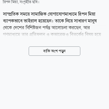
রিপন মিয়া, সংগৃহীত ছবি।
সাম্প্রতিক সময়ে সামাজিক যোগাযোগমাধ্যমে রিপন মিয়া
ব্যাপকভাবে ভাইরাল হয়েছেন। তাকে নিয়ে সাধারণ মানুষ
থেকে দেশের বিশিষ্টজন পর্যন্ত আলোচনা করছেন, আর
গণমাধ্যমে তার প্রতিফলন ও কভারেজও বিতর্কের বিষয় হয়ে
উঠেছে। সম্প্রতি পরকীয়ার অভিযোগে তার আটকের খবর
সামাজিক যোগাযোগমাধ্যমে ছড়িয়ে পড়ে। জানা যায়, সোমবার
বাকি অংশ পড়ুন
(৩ আগস্ট) রাতে নেত্রকোণা সদর উপজেলার দক্ষিণ বিশিউড়া
ইউনিয়নে স্থানীয় লোকজন তাকে আটক করেন। পরে তাকে
সালিশে নেওয়া হয়। উপজেলার ৮ নং দক্ষিণ বিশিউরা
ইউনিয়নের ৩ নং ওয়ার্ড বিএনপির অস্থায়ী কার্যালয়ে তাকে নিয়ে
সালিশি বৈঠকের একটি ভিডিও সামাজিক যোগাযোগমাধ্যমে
ছড়িয়ে পড়েছে। সামাজিক যোগাযোগমাধ্যমে আরও দাবি করা
হচ্ছে, বিবাহিত রিপন মিয়ার বিরুদ্ধে পাশের গ্রামের এক
তরুণীর সঙ্গে সম্পর্কের অভিযোগ ওঠে। এ ঘটনায় স্থানীয়ভাবে