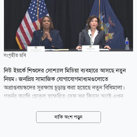
সংগৃহীত ছবি
নিউ ইয়র্কে শিশুদের সোশ্যাল মিডিয়া ব্যবহারে আসছে নতুন
নিয়ম। জনপ্রিয় সামাজিক যোগাযোগমাধ্যমগুলোতে
অপ্রাপ্তবয়স্কদের সুরক্ষায় চূড়ান্ত করা হয়েছে নতুন বিধিমালা।
গভর্নর ক্যাথি হোকুল স্বাক্ষরিত সেফ ফর কিডস অ্যাক্ট এখন
কার্যকরের পথে। নতুন এই নিয়মের আওতায় পড়বে
ইনস্টাগ্রাম, টিকটক, ফেসবুক, স্ন্যাপচ্যাট, এক্স এবং ইউটিউবের
বাকি অংশ পড়ুন
মতো বড় প্ল্যাটফর্মগুলো। নিয়ম অনুযায়ী, ১৮ বছরের কম বয়সী
ব্যবহারকারীদের আর এমন অ্যালগরিদমনির্ভর ফিড দেখানো