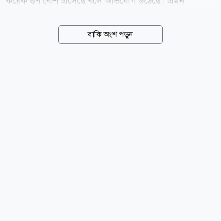
কয়েক গুণ বেশি এসেছে বলে অভিযোগ উঠেছে। এমন
পরিস্থিতিতে উদ্বেগ প্রকাশ করে ফেসবুক স্ট্যাটাস দিয়েছেন
বিশ্বনন্দিত ইসলামি স্কলার ড. মিজানুর রহমান আজহারি। আজ
বাকি অংশ পড়ুন
মঙ্গলবার (৪ আগস্ট) বেলা ৩টার দিকে দেওয়া ওই স্ট্যাটাসে
তিনি উল্লেখ করেন, হঠাৎ করেই তার বাসার বিদ্যুৎ বিলও
অস্বাভাবিকভাবে বৃদ্ধি পেয়েছে এবং পরিচিত অনেকেরই একই
ধরনের অভিযোগ রয়েছে। এ বিষয়ে তিনি সংশ্লিষ্ট কর্তৃপক্ষের
দৃষ্টি আকর্ষণ করে বিষয়টি আমলে নিয়ে যথাযথ ব্যবস্থা গ্রহণের
অনুরোধ জানিয়েছেন। পোস্টটি প্রকাশের পর সামাজিক
যোগাযোগমাধ্যমে বিষয়টি নিয়ে ব্যাপক আলোচনা শুরু হয়।
অল্প সময়ের মধ্যেই পোস্টটিতে বিপুল সংখ্যক ফেসবুক...