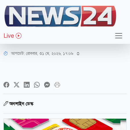
সোশ্যাল মিডিয়া
‘সিম’ ইস্যু নিয়ে বিটিআরসির নতুন
Live
সিদ্ধান্ত
আপডেট: রোববার, ৩১ মে, ২০২৬, ১৭:০৬
অনলাইন ডেস্ক