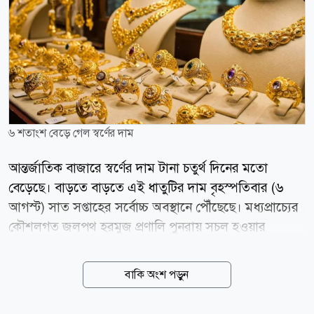
৬ শতাংশ বেড়ে গেল স্বর্ণের দাম
আন্তর্জাতিক বাজারে স্বর্ণের দাম টানা চতুর্থ দিনের মতো
বেড়েছে। বাড়তে বাড়তে এই ধাতুটির দাম বৃহস্পতিবার (৬
আগস্ট) সাত সপ্তাহের সর্বোচ্চ অবস্থানে পৌঁছেছে। মধ্যপ্রাচ্যের
কৌশলগত জলপথ হরমুজ প্রণালি পুনরায় সচল হওয়ার
সম্ভাবনা ঘিরে আশাবাদ তৈরি হওয়ায় মূল্যস্ফীতির চাপ এবং
যুক্তরাষ্ট্রে সুদের হার আরও বাড়ানোর আশঙ্কা কিছুটা কমেছে।
বাকি অংশ পড়ুন
এর ইতিবাচক প্রভাব পড়েছে স্বর্ণের বাজারে। বার্তা সংস্থা
রয়টার্সের তথ্য অনুযায়ী, বৃহস্পতিবার জিএমটি সময় সকাল