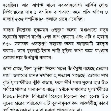
হয়েছিল। আর আগস্ট মাসে সরবরাহযোগ্য মার্কিন গোল্ড
ফিউচারসের দাম ১ দশমিক ২ শতাংশ কমে প্রতি আউন্স ৪
হাজার ৫৩৫ দশমিক ৯০ ডলারে নেমে এসেছিল।
বাজার বিশ্লেষক লুকম্যান ওতুনুগা বলেন, মধ্যপ্রাচ্যে নতুন
সংঘর্ষের কারণে স্বর্ণের ওপর চাপ বেড়েছে এবং এটি ৪ হাজার
৪৫০ ডলারের গুরুত্বপূর্ণ সহায়ক স্তরের কাছাকাছি অবস্থান
করছে। তবে যুক্তরাষ্ট্র-ইরান শান্তি চুক্তির আশা কমে যাওয়ায়
তেলের দাম ঊর্ধ্বমুখী থাকবে।
জানা গেছে, টানা তৃতীয় দিনের মতো ঊর্ধ্বমুখী রয়েছে তেলের
দাম। ডলারের মানও দশমিক ২ শতাংশ বেড়েছে। তেলের দাম
বৃদ্ধি মূল্যস্ফীতির ঝুঁকি বাড়ায়, ফলে দীর্ঘ সময় সুদের হার উচ্চ
পর্যায়ে থাকার সম্ভাবনাও বাড়ে। স্বর্ণকে সাধারণত মূল্যস্ফীতির
বিরুদ্ধে নিরাপদ বিনিয়োগ হিসেবে বিবেচনা করা হলেও উচ্চ
সুদের হারের পরিবেশে এটি তুলনামূলক কম আকর্ষণীয়, কারণ
স্বর্ণ থেকে কোনো সুদ বা মুনাফা পাওয়া যায় না।