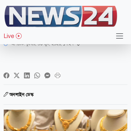
অর্থ-বাণিজ্য
বিশ্ববাজারে আবারও কমলো স্বর্ণের দাম
Live
আপডেট: বুধবার, ০৩ জুন, ২০২৬, ১৭:২৭
অনলাইন ডেস্ক