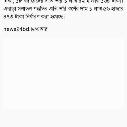
টাকা, ১৮ ক্যারেটের প্রতি ভরি ১ লাখ ৯২ হাজার ১৬৪ টাকা।
এছাড়া সনাতন পদ্ধতির প্রতি ভরি স্বর্ণের দাম ১ লাখ ৫৬ হাজার
৪৭৩ টাকা নির্ধারণ করা হয়েছে।
news24bd.tv/এআর