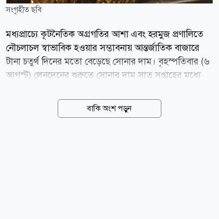
সংগৃহীত ছবি
মধ্যপ্রাচ্যে কূটনৈতিক অগ্রগতির আশা এবং হরমুজ প্রণালিতে
নৌচলাচল স্বাভাবিক হওয়ার সম্ভাবনায় আন্তর্জাতিক বাজারে
টানা চতুর্থ দিনের মতো বেড়েছে সোনার দাম। বৃহস্পতিবার (৬
আগস্ট) লেনদেনের শুরুতে সোনার দাম সাত সপ্তাহের মধ্যে
সর্বোচ্চ পর্যায়ে পৌঁছায়। স্পট মার্কেটে প্রতি আউন্স সোনার দাম
শূন্য দশমিক ৫ শতাংশ বেড়ে ৪ হাজার ২৬৫ দশমিক ২২
বাকি অংশ পড়ুন
ডলারে দাঁড়ায়। এর আগে দিনের শুরুতে ১৮ জুনের পর সর্বোচ্চ
দামে পৌঁছায় মূল্যবান এই ধাতু। বুধবারও স্বর্ণের দাম
ফেব্রুয়ারির পর সবচেয়ে বড় একদিনের উত্থান দেখেছিল।
বাজার বিশ্লেষকদের মতে, ইরান ও ওমানের মধ্যে সম্ভাব্য
একটি সমঝোতা এবং মধ্যপ্রাচ্যে চলমান উত্তেজনা কমার আশা
বিনিয়োগকারীদের আস্থা বাড়িয়েছে। এর ফলে তেলের দাম
নিম্নমুখী থাকার সম্ভাবনা তৈরি হয়েছে এবং কেন্দ্রীয়
ব্যাংকগুলোর সুদের হার বাড়ানোর চাপও কমতে...