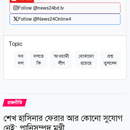
Follow @news24bd.tv
Follow @News24Online4
Topic
সব
বলতে
আওয়ামী
বোঝানো
প্রশ্ন
স
দল
কি
লীগ
হয়েছে
তুললেন
রাজনীতি
শেখ হাসিনার ফেরার আর কোনো সুযোগ
নেই: পানিসম্পদ মন্ত্রী