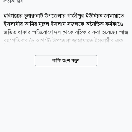
প্রতীকী ছবি
হবিগঞ্জের চুনারুঘাট উপজেলার গাজীপুর ইউনিয়ন জামায়াতে
ইসলামীর আমির নুরুল ইসলাম সজলকে অনৈতিক কর্মকাণ্ডে
জড়িত থাকার অভিযোগে দল থেকে বহিষ্কার করা হয়েছে। আজ
বৃহস্পতিবার (৬ আগস্ট) উপজেলা জামায়াতে ইসলামীর এক
বিবৃতিতে এ তথ্য জানানো হয়। স্থানীয় সূত্র জানায়, গত ৪
আগস্ট রাতে গাজীপুর ইউনিয়নের পার্শ্ববর্তী গজারিপাড়া
বাকি অংশ পড়ুন
এলাকায় এক গৃহবধূর সঙ্গে আপত্তিকর অবস্থায় সজলকে আটক
করেন ওই নারীর স্বামী। পরে বিষয়টি জানাজানি হলে উপজেলা
ও স্থানীয় জামায়াত নেতারা অভিযোগের বিষয়ে খোঁজ নিয়ে এর
সত্যতা পান। চুনারুঘাট উপজেলা জামায়াতের আমির মো.
ইদ্রিস আলী বলেন, নুরুল ইসলাম সজলের বিরুদ্ধে ওঠা
অনৈতিক কর্মকাণ্ডের অভিযোগের সত্যতা পাওয়া গেছে। দলীয়
শৃঙ্খলা ও ভাবমূর্তি রক্ষায় স্থানীয় নেতাদের সিদ্ধান্ত অনুযায়ী
তাকে পদসহ সব ধরনের সাংগঠনিক দায়িত্ব থেকে অব্যাহতি
দিয়ে দল থেকে বহিষ্কার...