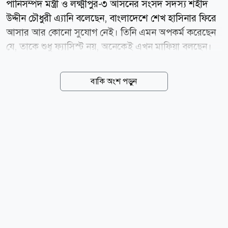
পানিসম্পদ মন্ত্রী ও লক্ষ্মীপুর-৩ আসনের সংসদ সদস্য শহীদ
উদ্দীন চৌধুরী এ্যানি বলেছেন, বাংলাদেশে শেখ হাসিনার ফিরে
আসার আর কোনো সুযোগ নেই। তিনি এমন অপকর্ম করেছেন
যে, তাকে শুধু ফ্যাসিস্ট নয়, অনেকেই এখন মাফিয়া বলছেন।
দেশের মানুষ তাকে আর গ্রহণ করবে না। বৃহস্পতিবার (৬
আগস্ট) জাহাঙ্গীরনগর বিশ্ববিদ্যালয়ে জুলাই গণঅভ্যুত্থান স্মরণে
বাকি অংশ পড়ুন
আয়োজিত এক আলোচনা সভায় প্রধান অতিথির বক্তব্যে তিনি
এসব কথা বলেন। মন্ত্রী বলেন, সামাজিক যোগাযোগমাধ্যমে
আওয়ামী লীগের কিছু কর্মসূচি দেখে দেশে তাদের পক্ষে
পরিবেশ তৈরি হয়েছে বলে মনে হতে পারে। তবে বাস্তবতা
ভিন্ন। ফেসবুকের সঙ্গে মাঠের বাস্তবতার কোনো মিল নেই।
বিচ্ছিন্ন কিছু কর্মসূচিকে কেন্দ্র করে কেউ যদি মনে করেন শেখ
হাসিনার ফেরার পথ তৈরি হয়েছে, সেটি সম্পূর্ণ ভুল ধারণা।
তিনি বলেন, আওয়ামী লীগের ভেতরেও এমন প্রচার চালানো
হচ্ছে যে শেখ...