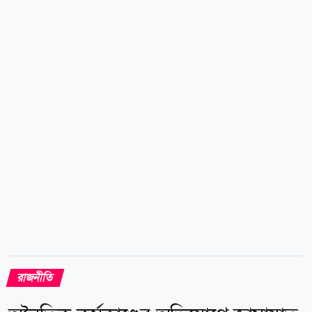
লোদীকে পরবর্তী নির্দেশ না দেওয়া পর্যন্ত ভারপ্রাপ্ত সভাপতি
হিসেবে দায়িত্ব প্রদান করা হয়েছিল। নতুন নির্দেশ অনুযায়ী,
নাসিম হোসাইনকে পুনরায় সিলেট মহানগর বিএনপির সভাপতি
হিসেবে দায়িত্ব প্রদান করা হলো। news24bd.tv/NS
রাজনীতি