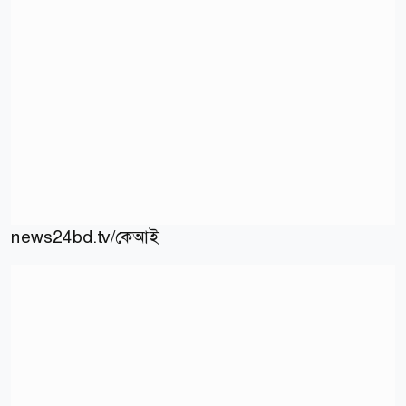
news24bd.tv/কেআই