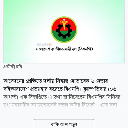
প্রতীকী ছবি
আবেদনের প্রেক্ষিতে দলীয় সিদ্ধান্ত মোতাবেক ৬ নেতার
বহিষ্কারাদেশ প্রত্যাহার করেছে বিএনপি। বৃহস্পতিবার (০৬
আগস্ট) এক বিজ্ঞপ্তিতে এ তথ্য জানিয়েছেন বিএনপির সিনিয়র
যুগ্ম মহাসচিব অ্যাডভোকেট রুহুল কবির রিজভী। এতে বলা
হয়, ইতোপূর্বে দলীয় শৃঙ্খলা ভঙ্গ এবং দলের নীতি ও আদর্শ
পরিপন্থী কার্যকলাপের জন্য নড়াইল জেলাধীন নড়াইল সদর
বাকি অংশ পড়ুন