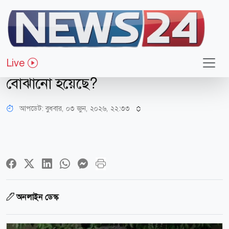
রাজনীতি
মির্জা ফখরুলের বক্তব্য প্রসঙ্গে সারজিস আলম
Live
‘সব দল’ বলতে কি আওয়ামী লীগকেও
বোঝানো হয়েছে?
আপডেট: বুধবার, ০৩ জুন, ২০২৬, ২২:৩৩
অনলাইন ডেস্ক