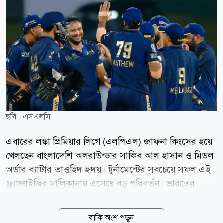
ছবি : এসএলসি
এবারের লঙ্কা প্রিমিয়ার লিগে (এলপিএল) জাফনা কিংসের হয়ে
খেলছেন বাংলাদেশি অলরাউন্ডার সাকিব আল হাসান ও মিডল
অর্ডার ব্যাটার তাওহিদ হৃদয়। টুর্নামেন্টের সবচেয়ে সফল এই
ফ্র্যাঞ্চাইজির মালিকানায় এসেছে বড় পরিবর্তন। ভারতের
বিশ্বকাপজয়ী পেসার জহির খানের সহ-মালিকানাধীন
সুইডেনভিত্তিক ক্রীড়া বিনিয়োগ প্রতিষ্ঠান অ্যাঙ্কর স্পোর্টস
বাকি অংশ পড়ুন