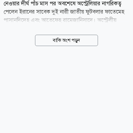
নেওয়ার দীর্ঘ পাঁচ মাস পর অবশেষে অস্ট্রেলিয়ার নাগরিকত্ব
পেলেন ইরানের সাবেক দুই নারী জাতীয় ফুটবলার ফাতেমেহ
পাসানদিদেহ এবং আতেফেহ রামেজানিসাদে। অস্ট্রেলীয়
সংবাদমাধ্যম দ্য অস্ট্রেলিয়ান-এর তথ্য অনুযায়ী, বুধবার
ব্রিসবেনে আয়োজিত একটি বিশেষ নাগরিকত্ব প্রদান অনুষ্ঠানে
বাকি অংশ পড়ুন
এই দুজনকে আনুষ্ঠানিকভাবে অস্ট্রেলিয়ার নাগরিকত্ব দেওয়া
হয়। গত মার্চ মাসে অস্ট্রেলিয়ায় অনুষ্ঠিত এএফসি নারী এশিয়ান
কাপ চলাকালীন এই চাঞ্চল্যকর ঘটনা ঘটেছিল। টুর্নামেন্টের
একটি ম্যাচে মাঠে ইরানের জাতীয় সংগীত গাইতে অস্বীকৃতি
জানান এই খেলোয়াড়েরা। দেশে ফিরে কঠোর নির্যাতনের
শিকার হওয়ার তীব্র আশঙ্কায় তখন বেশ কয়েকজন ইরানি
ফুটবলার অস্ট্রেলিয়ায় রাজনৈতিক আশ্রয়ের আবেদন করেন,
যার মধ্যে ফাতেমেহ এবং আতেফেহও ছিলেন। পরবর্তীতে...