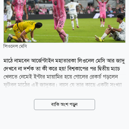
লিওনেল মেসি
মাঠে নামবেন আর্জেন্টাইন মহাতারকা লিওনেল মেসি আর জাদু
দেখবে না দর্শক তা কী করে হয়! বিশ্বকাপের পর দ্বিতীয় ম্যাচ
খেলতে নেমেই ইন্টার মায়ামির হয়ে গোলের রেকর্ড গড়লেন
ফুটবল মাঠের এই জাদুকর। বয়স যে তার কাছে একটা সংখ্যা
তা বারবার প্রমাণ করে যাচ্ছেন ৩৯ বছর বয়সী এই মহাতারকা।
লিগস কাপের ইতিহাসে তিনি এখন সর্বোচ্চ গোলদাতা। তার
বাকি অংশ পড়ুন
জোড়া গোলে ভর করে অ্যাতলেটিকো দে সান লুইসের বিপক্ষে
৪-২ ব্যবধানে জিতল ইন্টার মায়ামি। আজ (বৃহস্পতিবার)
ভোরে মায়ামির নু স্টেডিয়ামে অনুষ্ঠিত ম্যাচটি বৃষ্টির বাধায় বন্ধ