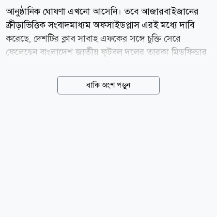
আনুষ্ঠানিক ঘোষণা এখনো আসেনি। তবে আজারবাইজানের
ক্রীড়াভিত্তিক সংবাদমাধ্যম অফসাইডপ্লাস এরই মধ্যে দাবি
করেছে, দেশটির ক্লাব সাবাহ এফকের সঙ্গে চুক্তি সেরে
ফেলেছেন বাংলাদেশ জাতীয় ফুটবল দলের তারকা মিডফিল্ডার
হামজা চৌধুরী। এই খবর সত্যি হলে ইংল্যান্ডের ক্লাব লেস্টার
সিটির সঙ্গে ২১ বছরের সম্পর্ক ছিন্ন হবে হামজার। গত মৌসুমে
বাকি অংশ পড়ুন
বাজে পারফরম্যান্সের পর লেস্টার ইংলিশ ক্লাব ফুটবলের তৃতীয়
স্তর ইএফএল লিগ ওয়ানে নেমে গেছে। এদিকে, সাবাহ এফকে
গত মৌসুমে আজারবাইজান প্রিমিয়ার লিগের শিরোপা জিতে
উয়েফা চ্যাম্পিয়নস লিগের বাছাইপর্বে জায়গা করে নিয়েছে।
বাছাইয়ের প্লে-অফ টপকাতে পারলেই মূল পর্বে জায়গা করে
নেবে। সেটা হলে হামজাকে ২০২৬-২৭ মৌসুমে চ্যাম্পিয়নস
লিগে খেলতে দেখা যেতে পারে। কিছুক্ষণ আগে ডেনমার্কের
ক্লাব আরহুসের বিপক্ষে প্লে-অফের প্রথম লেগে খেলতে নেমেছে
সাবাহ...