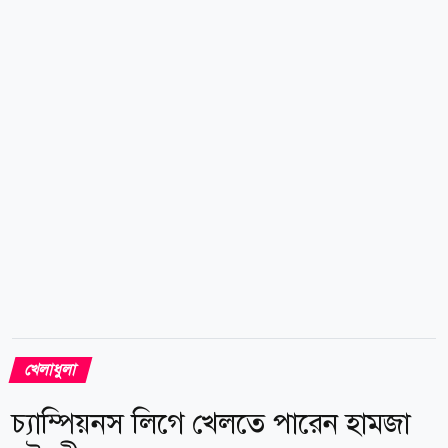
ছিল দ্বিতীয়ার্ধের ২৫ মিনিটের পর। আবারও খেলা মাঠে
গড়ানোর আগেই স্কোরলাইন ছিল ৪-২। শেষপর্যন্ত তাতে আর
পরিবর্তন আসেনি। প্রথমার্ধেই মেসি-ক্যাসেমিরোর দল ৩-১
ব্যবধানে এগিয়ে ছিল। তাদের পক্ষে মেসি জোড়া, তেলাসকো
সেগোভিয়া ও মিকায়েল দোস সান্তোস একটি করে গোল
করেন। ম্যাচের ১১তম...
খেলাধুলা
চ্যাম্পিয়নস লিগে খেলতে পারেন হামজা