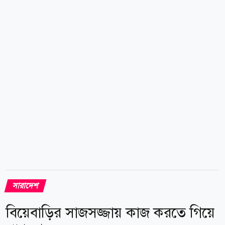
৩টায় ১ সেন্টিমিটার ওপর দিয়ে প্রবাহিত হয়ে বিকেল ৪টায়
বিপৎসীমা বরাবর প্রবাহিত হচ্ছিল। ওই পয়েন্টে নদীর পানির
বিপৎসীমা ৫২ দশমিক ১৫ সেন্টিমিটার। নদীর পানি বৃদ্ধির
ফলে জেলার ডিমলা উপজেলার পূর্ব ছাতনাই, পশ্চিম
ছাতনাই,...
সারাদেশ
বিয়েবাড়ির সাজসজ্জায় কাজ করতে গিয়ে