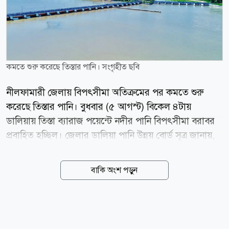
কমতে শুরু করেছে তিস্তার পানি। সংগৃহীত ছবি
নীলফামারী জেলায় বিপৎসীমা অতিক্রমের পর কমতে শুরু
করেছে তিস্তার পানি। বুধবার (৫ আগস্ট) বিকেল ৪টায়
ডালিয়ায় তিস্তা ব্যারাজ পয়েন্টে নদীর পানি বিপৎসীমা বরাবর
প্রবাহিত হচ্ছিল। জেলার ডালিয়া পানি উন্নয় বোর্ড সূত্র জানায়,
টানা ভারী বর্ষণে বুধবার তিস্তা নদীর পানি বিপৎসীমা অতিক্রম
করে সকাল ৬টা থেকে ৯টা পর্যন্ত ১৩ সেন্টিমিটার ওপর দিয়ে
বাকি অংশ পড়ুন
প্রবাহিত হয়। এদিন জেলার ডিমলা উপজেলার ডালিয়া
এলাকায় বৃষ্টিপাত রেকর্ড করা হয়েছে ১৩২ মিলিমিটার (২৪
ঘণ্টায়)। এরপর থেকে পানি কমতে শুরু করলে বেলা ১২টায়
বিপৎসীমার ৬ সেন্টিমিটার, দুপুর ২টায় ২ সেন্টিমিটার, বিকেল