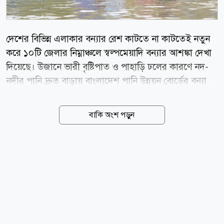
দেশের বিভিন্ন এলাকার বন্যার রেশ কাটতে না কাটতেই নতুন
করে ১০টি জেলার নিম্নাঞ্চলে স্বল্পমেয়াদি বন্যার আশঙ্কা দেখা
দিয়েছে। উজানে ভারী বৃষ্টিপাত ও পাহাড়ি ঢলের কারণে নদ-
নদীর পানি দ্রুত বাড়ায় বাংলাদেশ পানি উন্নয়ন বোর্ডের বন্যা
পূর্বাভাস ও সতর্কীকরণ কেন্দ্র এই সতর্কবার্তা দিয়েছে। বুধবার
গণমাধ্যমে পাঠানো পূর্বাভাস অনুযায়ী, আগামী ৪৮ ঘণ্টার মধ্যে
বাকি অংশ পড়ুন
সিলেট, সুনামগঞ্জ, লালমনিরহাট, নীলফামারী, রংপুর, কুড়িগ্রাম,
গাইবান্ধা, শেরপুর, ময়মনসিংহ ও নেত্রকোনার নিম্নাঞ্চলে
স্বল্পমেয়াদি বন্যা পরিস্থিতি সৃষ্টি হতে পারে। উত্তর-পূর্বাঞ্চলের
সুরমা ও কুশিয়ারা এবং উত্তরাঞ্চলের তিস্তা, ধরলা ও
দুধকুমারসহ সোমেশ্বরী, ভুলাই ও কংস নদীর পানি দ্রুত বৃদ্ধি
পাচ্ছে। এর মধ্যে ভারতের পশ্চিমবঙ্গের গজলডোবা ব্যারেজের
সব জলকপাট খুলে দেওয়ায় তিস্তার পানিপ্রবাহ...