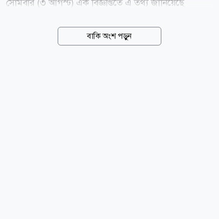
সোমবার (৩ আগস্ট) এক বিজ্ঞপ্তিতে এ তথ্য জানিয়েছে
গোপালগঞ্জ বিদ্যুৎ সরবরাহ, ওজোপাডিকো। এতে বলা হয়,
ঝড় বৃষ্টিতে বিদ্যুৎ বিভ্রাট এড়াতে বৃহস্পতিবার বিদ্যুৎ লাইনের
বাকি অংশ পড়ুন
আশেপাশের গাছের ডালপালা কাটা হবে। এ জন্য গোপালগঞ্জ
পৌরসভা এলাকার ওজোপাডিকো দপ্তরের আওতায় কয়েকটি
এলাকায় সকাল ৮ টা থেকে দুপুর ১২টা পর্যন্ত বিদ্যুৎ সরবরাহ
বন্ধ থাকবে। এলাকাগুলো হলো- পাওয়া হাউজ বাউন্ডারি
সংলগ্ন ১০তলা বন্ধন ভবন, আরামবাগ, শাহিন স্কুল, আমেনা
স্কুল রোড, রেশমা ইন্টা: স্কুল, লায়েকের মোড়, নীচুপাড়া,
ইতালি মোড়, গুল্লি বাড়ি মোড়, লোহার ব্রিজ, মানিক সড়ক,
চেচানিয়াকান্দি এলাকা। এছাড়া বিদ্যুৎ লাইন একই পোলে
হওয়ায় ১১কেভি মোহাম্মদ পাড়া ফিডারে সকাল...