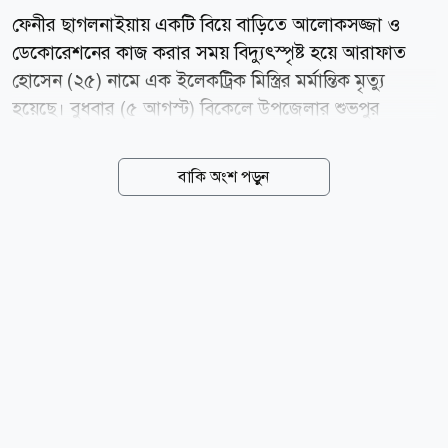
ফেনীর ছাগলনাইয়ায় একটি বিয়ে বাড়িতে আলোকসজ্জা ও
ডেকোরেশনের কাজ করার সময় বিদ্যুৎস্পৃষ্ট হয়ে আরাফাত
হোসেন (২৫) নামে এক ইলেকট্রিক মিস্ত্রির মর্মান্তিক মৃত্যু
হয়েছে। বুধবার (৫ আগস্ট) বিকেলে উপজেলার শুভপুর
ইউনিয়নের উত্তর মন্দিয়া এলাকার মজুমদার বাড়িতে এই
দুর্ঘটনা ঘটে। নিহত আরাফাত হোসেন ছাগলনাইয়া উপজেলার
বাকি অংশ পড়ুন
জয়পুর এলাকার ভাই ভাই ডেকোরেটর-এর কর্মচারী হিসেবে
কর্মরত ছিলেন। স্থানীয় সূত্রে জানা যায়, বুধবার বিকেলে উত্তর
মন্দিয়া এলাকার মজুমদার বাড়ির একটি বিয়ের অনুষ্ঠানে
লাইটিং ও সাজসজ্জার কাজ করছিলেন আরাফাত। কাজ করার
একপর্যায়ে অসাবধানতাবশত তিনি বিদ্যুৎস্পৃষ্ট হয়ে গুরুতর
আহত হন। পরে উপস্থিত লোকজন তাকে উদ্ধার করার চেষ্টা
করলেও ঘটনাস্থলেই তার মৃত্যু হয়। ছাগলনাইয়া থানার
ভারপ্রাপ্ত কর্মকর্তা (ওসি) মোহাম্মদ আবু তাহের জানান, খবর
পেয়ে পুলিশ ঘটনাস্থল পরিদর্শন...