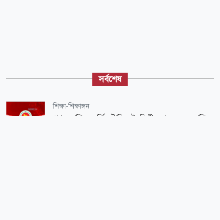
সর্বশেষ
শিক্ষা-শিক্ষাঙ্গন
প্রথম শ্রেণিতে ভর্তি লটারিতেই, দ্বিতীয় থেকে নবম শ্রেণিতে
হবে পরীক্ষা
স্বাস্থ্য
সরকারি-বেসরকারি সব হাসপাতাল-ক্লিনিকের জন্য জরুরি
নির্দেশ
জাতীয়
৪ মন্ত্রণালয়-বিভাগে নতুন সচিব নিয়োগ