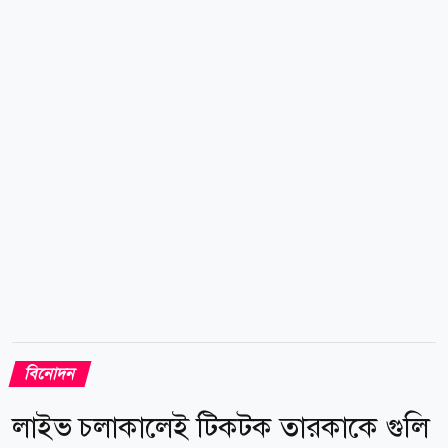
প্রায় ৪৭ শতাংশ। ২০২৪ সালের প্রতিবেদনে শাহরুখ তৃতীয়
স্থানে থাকলেও ২০২৫ সালে তিনি এক লাফে শীর্ষে উঠে
এসেছেন। বর্তমানে ভারতের শীর্ষ ২৫ তারকার সম্মিলিত ব্র্যান্ড
মূল্য প্রায় ২০০ কোটি...
বিনোদন
লাইভ চলাকালেই টিকটক তারকাকে গুলি