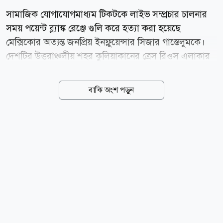
সামাজিক যোগাযোগমাধ্যম টিকটকে লাইভ সম্প্রচার চালনার
সময় পয়েন্ট ব্ল্যাঙ্ক রেঞ্জে গুলি করে হত্যা করা হয়েছে
মেক্সিকোর অত্যন্ত জনপ্রিয় ইনফ্লুয়েন্সার সিজার গাস্তেলুমকে।
দেশটির উত্তরাঞ্চলীয় শহর কুলিয়াকানের ত্রেস রিওস এলাকার
একটি ফাস্টফুড রেস্তোরাঁর বাইরে মঙ্গলবার সন্ধ্যায় দুই বন্ধুর
সঙ্গে ভিডিও ধারণ করছিলেন তিনি। ঠিক সেই মুহূর্তে একটি
বাকি অংশ পড়ুন
মোটরসাইকেলে করে আসা দুজন ব্যক্তির একজন খুব কাছ
থেকে তাকে গুলি করে পালিয়ে যায়। হাস্যরসাত্মক ভিডিও
বানিয়ে টিকটকে পাঁচ লাখেরও বেশি অনুসারী তৈরি করা এই
সামাজিক মাধ্যম তারকার এমন মর্মান্তিক হত্যাকাণ্ডে দেশটির
নেটদুনিয়া ও বিনোদনজগতে তীব্র শোকের ছায়া নেমে এসেছে।
ঘটনার সময় সিজার গাস্তেলুম ও তার বন্ধুদের শরীরে ডেলিভারি
ড্রাইভারদের ব্যবহৃত উজ্জ্বল কমলা রঙের কোট ও ব্যাগ পরা
ছিল। স্থানীয় সংবাদ...