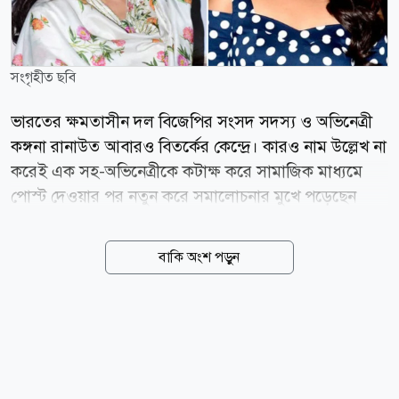
সংগৃহীত ছবি
ভারতের ক্ষমতাসীন দল বিজেপির সংসদ সদস্য ও অভিনেত্রী
কঙ্গনা রানাউত আবারও বিতর্কের কেন্দ্রে। কারও নাম উল্লেখ না
করেই এক সহ-অভিনেত্রীকে কটাক্ষ করে সামাজিক মাধ্যমে
পোস্ট দেওয়ার পর নতুন করে সমালোচনার মুখে পড়েছেন
তিনি। সম্প্রতি এক পোস্টে কঙ্গনা লেখেন, নাম নেব না, তবে
এক জিহাদি মোটা অভিনেত্রী নিট আন্দোলন নিয়ে ভিডিও
বাকি অংশ পড়ুন
বানাচ্ছিল। অথচ ঝাড়খন্ডের আন্দোলনের সময় তার মুখ বন্ধ
ছিল। পোস্টে তিনি আরও দাবি করেন, তাকে নিয়েও নানা
ধরনের ভুয়া খবর ছড়ানো হচ্ছে। এরপর ওই অভিনেত্রীর
পোশাক ও ব্যক্তিত্ব নিয়েও মন্তব্য করেন কঙ্গনা। তার ভাষ্য,
আমি কাউকে অপমান করতে চাই না। তবে লক্ষ করেছি,
ইদানীং এক অভিনেত্রী এমন পোশাক পরেন এবং এমনভাবে