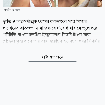
সিডনি টাওল
দুর্লভ ও আক্রমণাত্মক ধরনের ক্যান্সারের সঙ্গে নিজের
লড়াইয়ের অভিজ্ঞতা সামাজিক যোগাযোগ মাধ্যমে তুলে ধরে
পরিচিতি পাওয়া জনপ্রিয় ইনফ্লুয়েন্সার সিডনি টাওল মারা
গেছেন। মৃত্যুকালে তার বয়স হয়েছিল ২৬ বছর।খবর বিবিসির।
বৃহস্পতিবার (৬ আগস্ট) সিডনি টাওলের পরিবারের পক্ষ থেকে
তার সামাজিক যোগাযোগ মাধ্যমের অ্যাকাউন্টে এক পোস্টের
বাকি অংশ পড়ুন
মাধ্যমে মৃত্যুর খবর জানানো হয়। পরিবার জানায়, পিত্তনালির
ক্যান্সার (বাইল ডাক্ট ক্যান্সর) শরীরের অন্যান্য অংশে ছড়িয়ে
পড়ার জটিলতায় তার মৃত্যু হয়েছে। টিকটকে প্রকাশিত এক
ভিডিও বার্তায় সিডনির ভাই অস্টিন টাওল, মায়ের উপস্থিতিতে
বলেন, প্রায় তিন বছর ধরে কোলাঞ্জিওকারসিনোমার (পিত্তনালির
ক্যান্সার) সঙ্গে লড়াই করার পর গত রাতে সিডনি শেষ নিঃশ্বাস
ত্যাগ করেছে। মৃত্যুর কয়েক দিন আগে সিডনিকে হসপিস