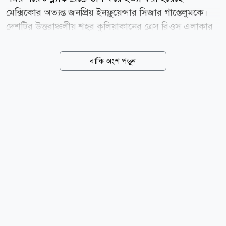
মেক্সিকোর অত্যন্ত জনপ্রিয় ইনফ্লুয়েন্সার সিজার গাস্তেলুমকে।
দেশটির উত্তরাঞ্চলীয় শহর কুলিয়াকানের ত্রেস রিওস এলাকার
একটি ফাস্টফুড রেস্তোরাঁর বাইরে মঙ্গলবার সন্ধ্যায় দুই বন্ধুর
সঙ্গে ভিডিও ধারণ করছিলেন তিনি। ঠিক সেই মুহূর্তে একটি
বাকি অংশ পড়ুন
মোটরসাইকেলে করে আসা দুজন ব্যক্তির একজন খুব কাছ
থেকে তাকে গুলি করে পালিয়ে যায়। হাস্যরসাত্মক ভিডিও
বানিয়ে টিকটকে পাঁচ লাখেরও বেশি অনুসারী তৈরি করা এই
সামাজিক মাধ্যম তারকার এমন মর্মান্তিক হত্যাকাণ্ডে দেশটির
নেটদুনিয়া ও বিনোদনজগতে তীব্র শোকের ছায়া নেমে এসেছে।
ঘটনার সময় সিজার গাস্তেলুম ও তার বন্ধুদের শরীরে ডেলিভারি
ড্রাইভারদের ব্যবহৃত উজ্জ্বল কমলা রঙের কোট ও ব্যাগ পরা
ছিল। স্থানীয় সংবাদ...