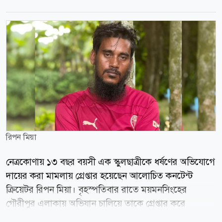
রিপন মিয়া
নেত্রকোণায় ১৩ বছর বয়সী এক স্কুলছাত্রীকে ধর্ষণের অভিযোগে
দায়ের করা মামলায় গ্রেপ্তার হয়েছেন আলোচিত কনটেন্ট
ক্রিয়েটর রিপন মিয়া। বৃহস্পতিবার রাতে ময়মনসিংহের
গৌরীপুর এলাকায় অভিযান চালিয়ে তাকে গ্রেপ্তার করে
র্যাব-১৪। পরে তাকে নেত্রকোণা মডেল থানায় হস্তান্তর করা হয়।