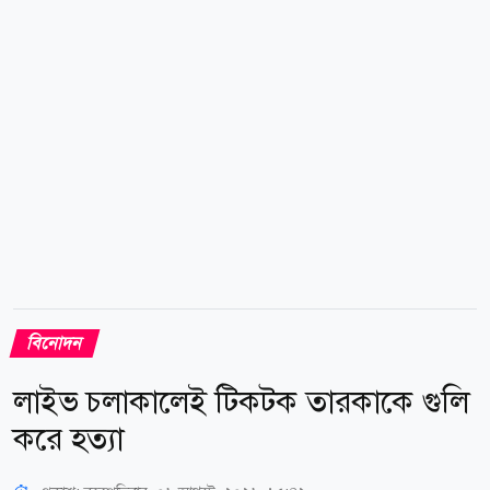
স্থানে থাকলেও ২০২৫ সালে তিনি এক লাফে শীর্ষে উঠে
এসেছেন। বর্তমানে ভারতের শীর্ষ ২৫ তারকার সম্মিলিত ব্র্যান্ড
মূল্য প্রায় ২০০ কোটি...
বিনোদন
লাইভ চলাকালেই টিকটক তারকাকে গুলি
করে হত্যা