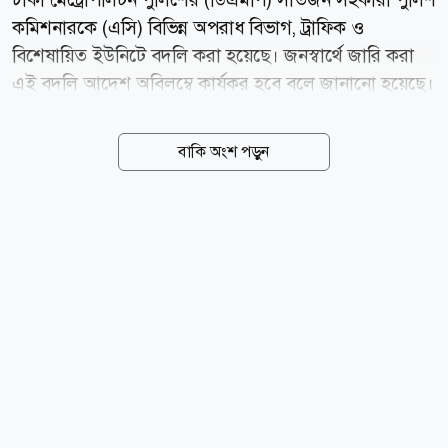
কমিশনারকে (এসি) বিভিন্ন অপরাধ বিভাগ, ট্রাফিক ও
বিশেষায়িত ইউনিটে বদলি করা হয়েছে। জনস্বার্থে জারি করা
এই বদলি আদেশ অবিলম্বে কার্যকর হবে বলে জানানো হয়েছে।
আজ বৃহস্পতিবার (৬ আগস্ট) ডিএমপি কমিশনার মোসলেহ
উদ্দিন আহমদ স্বাক্ষরিত এক অফিস আদেশে এই পদায়ন করা
বাকি অংশ পড়ুন
হয়। বদলিকৃত কর্মকর্তাদের তালিকা ও নতুন দায়িত্ব অনুযায়ী-
ট্রাফিক মিরপুর বিভাগের পল্লবী জোনের সহকারী কমিশনার
তানিয়া সুলতানাকে উইমেন সাপোর্ট অ্যান্ড ইনভেস্টিগেশন
বিভাগে বদলি করা হয়েছে। লজিস্টিকস বিভাগের প্রকিউরমেন্ট
শাখার সহকারী কমিশনার শেখ সুরাইয়া উর্মিকে পিওএম-পশ্চিম
বিভাগে দায়িত্ব দেওয়া হয়েছে। লালবাগ বিভাগের চকবাজার
জোনের সহকারী কমিশনার মো. মাহফুজার রহমানকে
প্রটেকশন বিভাগের বঙ্গভবন-নিরাপত্তা-১ শাখায় পদায়ন করা
হয়েছে। ওয়েলফেয়ার ও...