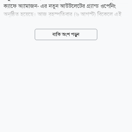
ক্যাফে অ্যামাজন- এর নতুন আউটলেটের গ্র্যান্ড ওপেনিং
অনুষ্ঠিত হয়েছে। আজ বৃহস্পতিবার (৬ আগস্ট) বিকেলে এই
আউটলেটের আনুষ্ঠানিক উদ্বোধন করা হয়। উদ্বোধনী অনুষ্ঠানে
উপস্থিত ছিলেন তানভীর বসুন্ধরা গ্রুপের (টিবিজি) ব্যবস্থাপনা
বাকি অংশ পড়ুন
পরিচালক (এমডি) আহমেদ ইব্রাহিম সোবহান। তিনি তার
বক্তব্যে আন্তর্জাতিক মানের এই ব্র্যান্ডকে দেশের ক্রেতাদের
আরো কাছে পৌঁছে দেওয়ার ক্ষেত্রে এ উদ্যোগের গুরুত্ব তুলে
ধরেন। টিবিজির ব্যবস্থাপনা পরিচালক বলেন, ক্যাফে অ্যামাজন
শুধু প্রিমিয়াম কফিই নয়, বরং গ্রাহকদের জন্য একটি অনন্য
লাইফস্টাইল অভিজ্ঞতা নিশ্চিত করবে। অনুষ্ঠানে অতিথি
হিসেবে উপস্থিত ছিলেন বসুন্ধরা সিটি ডেভেলপমেন্টস
লিমিটেডের ডেপুটি ম্যানেজিং ডিরেক্টর...