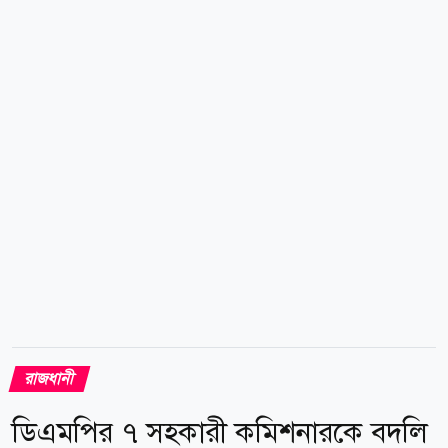
যায়, ৬ আগস্ট খিলক্ষেত থানাধীন লো মেরিডিয়ান হোটেলের
সামনে থেকে রাহিম (৪) নামে এক শিশুকে উদ্ধার করা হয়।
শিশুটির বাবা রতন এবং মা রোজিনা। তবে উদ্ধারকালে শিশুটির
ঠিকানা কিংবা পরিবারের অবস্থান সম্পর্কে কোনো তথ্য পাওয়া
যায়নি। খবর পাওয়ার সঙ্গে সঙ্গেই ওসি সোহরাব আল
হোসাইনের নির্দেশে খিলক্ষেত থানা...
রাজধানী
ডিএমপির ৭ সহকারী কমিশনারকে বদলি