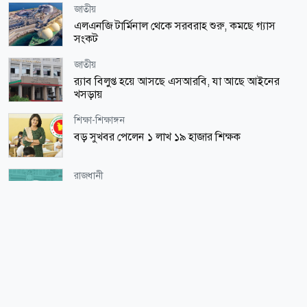
জাতীয়
এলএনজি টার্মিনাল থেকে সরবরাহ শুরু, কমছে গ্যাস
সংকট
জাতীয়
র‌্যাব বিলুপ্ত হয়ে আসছে এসআরবি, যা আছে আইনের
খসড়ায়
শিক্ষা-শিক্ষাঙ্গন
বড় সুখবর পেলেন ১ লাখ ১৯ হাজার শিক্ষক
রাজধানী
ডিএমপির ১২ ঊর্ধ্বতন কর্মকর্তাকে বদলি
জাতীয়
পাকিস্তান হাইকমিশনারের বাসভবনে আগুন, সস্ত্রীক
হাসপাতালে ভর্তি
আন্তর্জাতিক
ট্রাম্পের শুল্কনীতি বাতিল, আমদানিকারকদের ১০০ বিলিয়ন