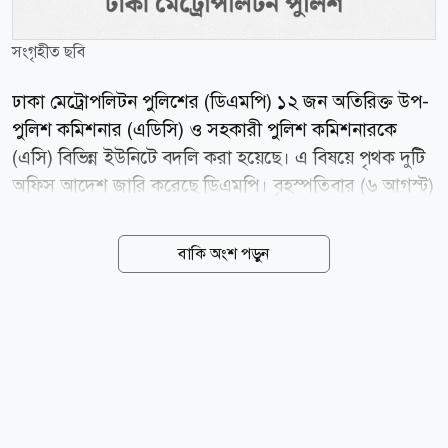
সংগৃহীত ছবি
ঢাকা মেট্রোপলিটন পুলিশের (ডিএমপি) ১২ জন অতিরিক্ত উপ-
পুলিশ কমিশনার (এডিসি) ও সহকারী পুলিশ কমিশনারকে
(এসি) বিভিন্ন ইউনিটে বদলি করা হয়েছে। এ বিষয়ে পৃথক দুটি
অফিস আদেশ জারি করেছে ডিএমপি। বৃহস্পতিবার (৬ আগস্ট)
ডিএমপির উপ-পুলিশ কমিশনার (সদর দপ্তর ও প্রশাসন) মো.
শাহরিয়ার আলী স্বাক্ষরিত আদেশে এ তথ্য জানানো হয়।
বাকি অংশ পড়ুন
আদেশ অনুযায়ী, ট্রাফিক তেজগাঁও বিভাগের অতিরিক্ত উপ-
পুলিশ কমিশনার তানিয়া সুলতানাকে পিঅ্যান্ডআর বিভাগে এবং
পুলিশ কমিশনার (মেইনটেন্যান্স, প্রকিউরমেন্ট অ্যান্ড
ওয়ার্কশপ) বিভাগের অতিরিক্ত উপ-পুলিশ কমিশনার এহসানুল
কামরান তানভীরকে ট্রাফিক তেজগাঁও বিভাগে বদলি করা
হয়েছে। এ ছাড়া লালবাগ বিভাগের সহকারী পুলিশ কমিশনার
অনীশ কীর্ত্তনীয়াকে পরিবহন বিভাগে, সুদীপ্ত কুমার বিশ্বাসকে