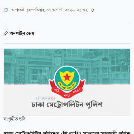
আপডেট: বৃহস্পতিবার, ০৬ আগস্ট, ২০২৬, ২১:৩২
অনলাইন ডেস্ক
সংগৃহীত ছবি
ঢাকা মেট্রোপলিটন পুলিশের (ডিএমপি) সাতজন সহকারী পুলিশ