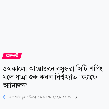
লজিস্টিকস বিভাগের (ইকুইপমেন্ট) এবং সহকারী পুলিশ
কমিশনার ফেরদৌস মেহেবুবকে লালবাগ...
রাজধানী
জমকালো আয়োজনে বসুন্ধরা সিটি শপিং
মলে যাত্রা শুরু করল বিশ্বখ্যাত ‘ক্যাফে
অ্যামাজন’
আপডেট: বৃহস্পতিবার, ০৬ আগস্ট, ২০২৬, ২২:২৮