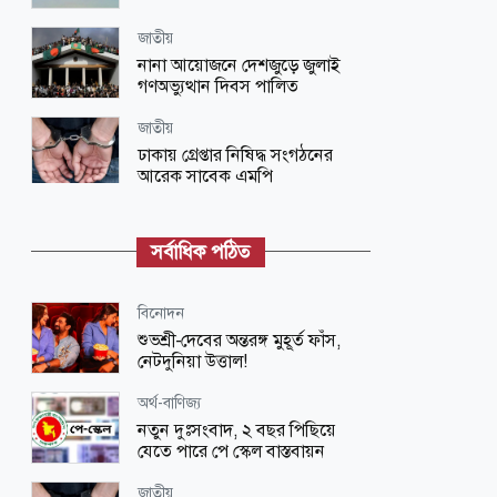
জাতীয়
নানা আয়োজনে দেশজুড়ে জুলাই
গণঅভ্যুত্থান দিবস পালিত
জাতীয়
ঢাকায় গ্রেপ্তার নিষিদ্ধ সংগঠনের
আরেক সাবেক এমপি
জাতীয়
ভারতে দণ্ডপ্রাপ্ত হাসিনাকে কথা বলার
সর্বাধিক পঠিত
সুযোগ দেওয়ায় বাংলাদেশের তীব্র ক্ষোভ
বিনোদন
বিনোদন
‘প্রিয়তমা’ আমার জীবনের আশীর্বাদ:
শুভশ্রী-দেবের অন্তরঙ্গ মুহূর্ত ফাঁস,
ইধিকা পাল
নেটদুনিয়া উত্তাল!
জাতীয়
অর্থ-বাণিজ্য
আকস্মিক বন্যাসহ প্রাকৃতিক দুর্যোগ
নতুন দুঃসংবাদ, ২ বছর পিছিয়ে
মোকাবিলায় সরকারের কার্যক্রম চলমান
যেতে পারে পে স্কেল বাস্তবায়ন
বিজ্ঞান ও প্রযুক্তি
জাতীয়