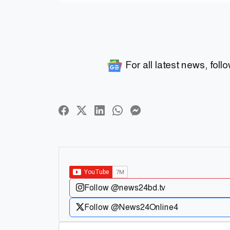
For all latest news, foll
Follow @news24bd.tv
Follow @News24Online4