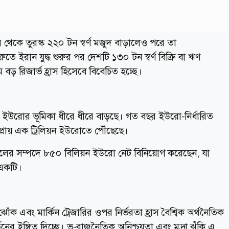
পর থেকে তুরস্ক ২২০ টন স্বর্ণ মজুদ বাড়ালেও পরে তা
 ইরান যুদ্ধ শুরুর পর দেশটি ১৩০ টন স্বর্ণ বিক্রি বা ঋণ
বড় রিজার্ভ হ্রাস হিসেবে বিবেচিত হচ্ছে।
থায় ইউরোর ভূমিকা ধীরে ধীরে বাড়ছে। গত বছর ইউরো-নির্ধারিত
ে প্রায় এক ট্রিলিয়ন ইউরোতে পৌঁছেছে।
লের সম্পদে ৮৫০ বিলিয়ন ইউরো নেট বিনিয়োগ করেছেন, যা
 একটি।
ী ঝোঁক এবং মার্কিন ট্রেজারির ওপর নির্ভরতা হ্রাস বৈশ্বিক অর্থনৈতিক
ের ইঙ্গিত দিচ্ছে। ভূ-রাজনৈতিক অনিশ্চয়তা এবং মুদ্রা ঝুঁকি এ