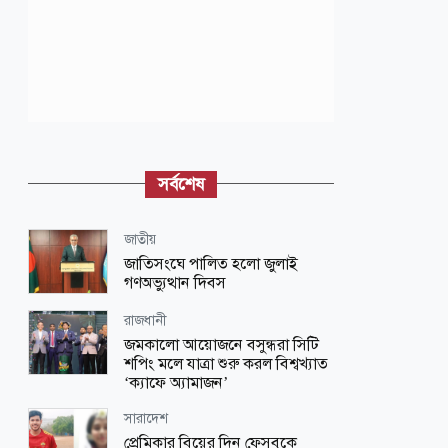
সর্বশেষ
জাতীয়
জাতিসংঘে পালিত হলো জুলাই
গণঅভ্যুত্থান দিবস
রাজধানী
জমকালো আয়োজনে বসুন্ধরা সিটি
শপিং মলে যাত্রা শুরু করল বিশ্বখ্যাত
‘ক্যাফে অ্যামাজন’
সারাদেশ
প্রেমিকার বিয়ের দিন ফেসবুকে