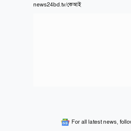
news24bd.tv/কেআই
For all latest news, foll