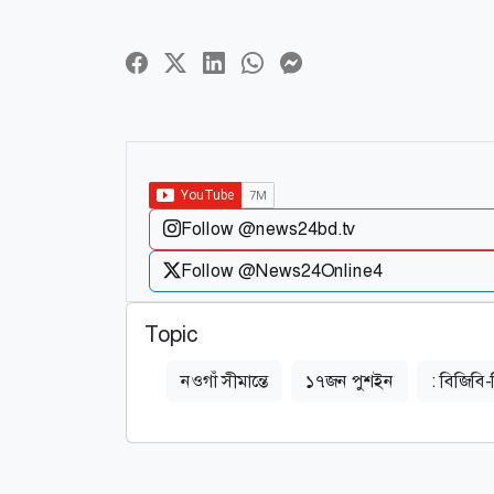
Follow @news24bd.tv
Follow @News24Online4
Topic
নওগাঁ সীমান্তে
১৭জন পুশইন
: বিজিব