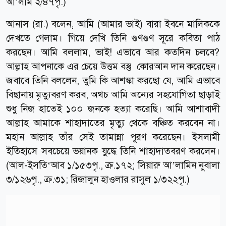
আ’লাম ২/৪৭পৃ.)
আনাস (রা.) বলেন, আমি (আমার ভাই) বারা ইবনে মালিককে
দেখতে গেলাম। গিয়ে দেখি তিনি গুণগুণ সূরে কবিতা পাঠ
করছেন। আমি বললাম, ভাই! এভাবে আর কতদিন চলবে?
আল্লাহ আপনাকে এর চেয়ে উত্তম বস্তু কোরআন দান করেছেন।
জবাবে তিনি বললেন, তুমি কি আশঙ্কা করছো যে, আমি এভাবে
বিছানায় মৃত্যুবরণ করব, অথচ আমি অন্যের সহযোগিতা ছাড়াই
শুধু নিজ হাতেই ১০০ জনকে হত্যা করেছি। আমি আশাবাদী
আল্লাহ আমাকে শাহাদাতের মৃত্যু থেকে বঞ্চিত করবেন না।
মহান আল্লাহ তাঁর সেই তামান্না পূরণ করেছেন। ইসলামী
ইতিহাসে সবচেয়ে ভয়ানক যুদ্ধে তিনি শাহাদাতবরণ করলেন।
(আল-ইসতি‘আব ১/১৫৩পৃ., ক্র.১৭২; সিয়ারু আ’লামিন নুবালা
৩/১২৬পৃ., ক্র.৩১; রিজালুন হাওলার রাসুল ১/৩২২পৃ.)