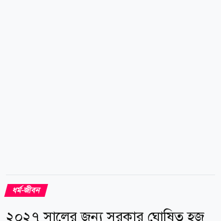
হাদিস অনুসরণে সালাফের কর্মপন্থা: প্রসঙ্গ জামে তিরমিজি ও
কিফায়াতুল মুগতাযি শীর্ষক ইলমি সেমিনারে গ্রন্থটির আনুষ্ঠানিক
প্রকাশনা অনুষ্ঠিত হয়। এতে বাংলাদেশ, ভারত, সৌদি আরব,
দক্ষিণ আফ্রিকাসহ বিভিন্ন দেশের আলেম, গবেষক ও শিক্ষার্থীরা
অংশ...
ধর্ম-জীবন
২০২৭ সালের জন্য সরকার ঘোষিত হজ