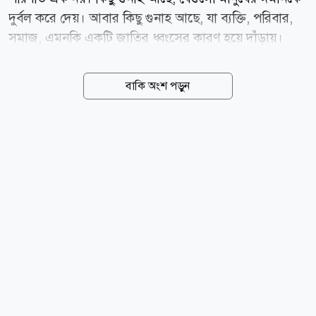
দুর্বল করে দেয়। আবার কিছু গুনাহ আছে, যা ব্যক্তি, পরিবার,
সমাজ, এমনকি একটি জাতির ধ্বংসের কারণ হয়ে দাঁড়ায়।
ইসলাম এসব গুনাহ থেকে বাঁচতে বিশেষভাবে সতর্ক করেছে
এবং এগুলোকে কবিরা গুনাহ বা মহাপাপ হিসেবে আখ্যায়িত
বাকি অংশ পড়ুন
করেছে। রাসুল (সা.) এমন সাতটি গুনাহের কথা উল্লেখ
করেছেন, যেগুলোর ক্ষেত্রে তিনি আল-মুবিকাত শব্দ ব্যবহার
করেছেন। আল-মুবিকাত শব্দের অর্থ এমন ধ্বংসাত্মক পাপ, যা
মানুষকে দুনিয়ায় বিপর্যস্ত করে এবং আখিরাতে কঠিন শাস্তির
মুখোমুখি করে। বিখ্যাত সাহাবি আবু হুরায়রা (রা.) থেকে বর্ণিত,
রাসুলুল্লাহ (সা.) ইরশাদ করেন, তোমরা সাতটি ধ্বংসাত্মক পাপ
থেকে বেঁচে থাকো। সাহাবিরা জিজ্ঞেস করলেন, হে আল্লাহর
রাসুল! সেগুলো কী? তিনি বললেন, আল্লাহর সঙ্গে শিরক করা,
জাদু করা, অন্যায়ভাবে...