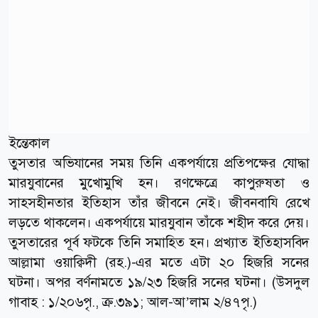
ইন্তেকাল
তুসতার অভিযানের সময় তিনি একপর্যায়ে প্রতিপক্ষের যোদ্ধা
মারযুবানের মুখোমুখি হন। রণক্ষেত্রে কাপুরুষতা ও
সাহসহীনতার ইতিহাস তাঁর জীবনে নেই। জীবনবাযি রেখে
লড়তে থাকলেন। একপর্যায়ে মারযুবান তাঁকে শহীদ করে দেয়।
তুসতারের পূর্ব ফটকে তিনি সমাহিত হন। প্রখ্যাত ইতিহাসবিদ
আল্লামা ওয়াক্বিদী (রহ.)-এর মতে এটা ২০ হিজরি সনের
ঘটনা। অপর বর্ণনামতে ১৯/২৩ হিজরি সনের ঘটনা। (উসদুল
গাবাহ : ১/২০৬পৃ., ক্র.৩৯১; আল-আ’লাম ২/৪৭পৃ.)