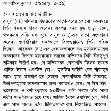
আ’লামিন নুবালা : ৩/১২৫পৃ., ক্র.৩১)
ইসলামগ্রহণ ও জিহাদি জীবন
রাসুল (সা.) মদিনায় হিজরতের আগে-পরের কোনো একসময়ে
তিনি ইসলাম গ্রহণ করেন। এরপর বদর যুদ্ধ ছাড়া উহুদ,
খন্দকসহ বাকি সক যুদ্ধে রাসুল (সা.)-এর সাথে অংশগ্রহণ
করেন। হুদাইবিয়ার বাই‘আতে রিজওয়ানেও তিনি শরিক
ছিলেন। আবুবকর (রা.)-এর খেলাফতামলে ভণ্ড মুসাইলামাতুল
কাজ্জাবের বিরুদ্ধে ইয়ামামার ভয়াবহ অভিযানে তিনি বীরত্বপূর্ণ
ভূমিকায় উত্তীর্ণ হন। সে-অভিযানের সেনাপতি ছিলেন হযরত
খালিদ ইবনে ওয়ালিদ (রা.)। মুসলিম-বাহিনী যেন বীরত্বের
সাথে যুদ্ধে অবতীর্ণ হন সেজন্য সেনাপতিকে তিনি উত্সাহ-
উদ্দীপনামূলক ভাষণদানের জন্য পরামর্শও দেন। সে-দিন তীর-
তলোয়ার ও বর্শা-বল্লমের ৮০টিরও বেশি যখমে তাঁর সারা
শরীর ক্ষত-বিক্ষত হয়ে যায়। খালিদ ইবনে ওয়ালিদ (রা.) দীর্ঘ
এক মাস যাবত তাঁর চিকিত্সা-সেবায় নিয়োজিত থাকেন।