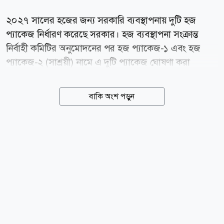
২০২৭ সালের হজের জন্য সরকারি ব্যবস্থাপনায় দুটি হজ
প্যাকেজ নির্ধারণ করেছে সরকার। হজ ব্যবস্থাপনা সংক্রান্ত
নির্বাহী কমিটির অনুমোদনের পর হজ প্যাকেজ-১ এবং হজ
প্যাকেজ-২ (সাশ্রয়ী) নামে এ দুটি প্যাকেজ ঘোষণা করা
হয়েছে। সম্প্রতি সচিবালয়ে আয়োজিত এক সংবাদ সম্মেলনে
ধর্মমন্ত্রী কাজী শাহ মোফাজ্জাল হোসাইন (কায়কোবাদ) প্যাকেজ
বাকি অংশ পড়ুন
দুটির বিস্তারিত তুলে ধরেন। সরকারি ঘোষণায় বলা হয়েছে, হজ
প্যাকেজ-১-এর খরচ নির্ধারণ করা হয়েছে ৬ লাখ ১৫ হাজার
২৬৩ টাকা। এই প্যাকেজে হজযাত্রীরা মক্কায় হারাম শরীফের
বহিঃচত্বর থেকে ১ হাজার থেকে ১ হাজার ৪০০ মিটারের মধ্যে
হোটেলে থাকার সুযোগ পাবেন। মদিনায় আবাসনের ব্যবস্থা
থাকবে মারকাজিয়া এলাকায়। এ প্যাকেজে মিনায় জোন-২-এ
তাঁবুর ব্যবস্থা থাকবে। এছাড়া মিনা ও আরাফায় সার্ভিস
প্যাকেজ-৩ ক্যাটাগরির সেবা এবং মোয়াল্লেমের মাধ্যমে...