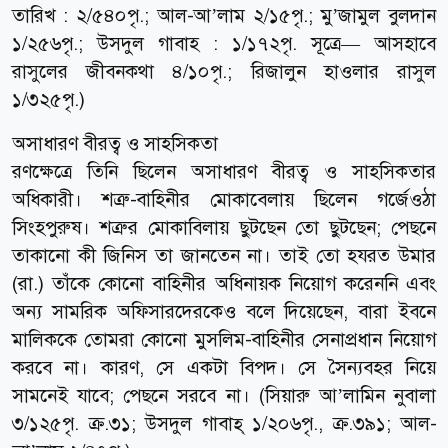
তারিখ : ২/৫৪০পৃ.; আল-আ’লাম ২/১৫পৃ.; মু’জামুল বুলদান
১/২৫৬পৃ.; উসদুল গাবাহ : ১/১৭২পৃ. সূত্রে— আসহাবে
রাসুলের জীবনকথা ৪/১০পৃ.; রিজালুন হাওলার রাসুল
১/৩২৫পৃ.)
অসাধারণ বীরত্ব ও সাহসিকতা
রণক্ষেত্রে তিনি ছিলেন অসাধারণ বীরত্ব ও সাহসিকতার
অধিকারী। শত্রু-বাহিনীর মোকাবেলায় ছিলেন গর্জেওঠা
সিংহপুরুষ। শত্রুর মোকাবিলায় ছুটছেন তো ছুটছেন; পেছনে
তাকানো কী জিনিস তা জানতেন না। তাই তো হযরত উমার
(রা.) তাঁকে কোনো বাহিনীর অধিনায়ক নিয়োগ করেননি এবং
অন্য সামরিক অফিসারদেরকেও বলে দিয়েছেন, বারা ইবনে
মালিককে তোমরা কোনো মুসলিম-বাহিনীর সেনাপ্রধান নিয়োগ
করবে না। কারণ, সে একটা বিপদ। সে সৈন্যবহর নিয়ে
সামনেই যাবে; পেছনে সরবে না। (সিয়ারু আ’লামিন নুবালা
৩/১২৫পৃ. ক্র.৩১; উসদুল গাবাহ্ ১/২০৬পৃ., ক্র.৩৯১; আল-