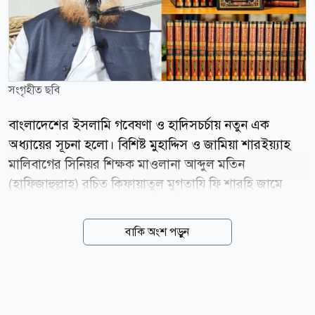
সংগৃহীত ছবি
বাংলাদেশের ইসলামি গবেষণা ও হাদিসচর্চায় নতুন এক
অধ্যায়ের সূচনা হলো। বিশিষ্ট মুহাদ্দিস ও জামিয়া শারইয়্যাহ
মালিবাগের সিনিয়র শিক্ষক মাওলানা আব্দুল মতিন
(হাফিজাহুল্লাহ) রচিত কিফায়াতুল মুগতাযি ফি শারহি জামে
তিরমিজি-এর পূর্ণাঙ্গ ১৭ খণ্ড প্রকাশিত হয়েছে। দীর্ঘ ২৫ বছরের
গবেষণা, অধ্যবসায় ও পাঠদানের অভিজ্ঞতার ভিত্তিতে রচিত
বাকি অংশ পড়ুন
এই আরবি ব্যাখ্যাগ্রন্থকে দেশ-বিদেশের আলেমরা হাদিস
গবেষণায় গুরুত্বপূর্ণ সংযোজন হিসেবে মূল্যায়ন করেছেন।
বুধবার (৫ আগস্ট) রাজধানীর কৃষিবিদ ইনস্টিটিউট
মিলনায়তনে মুআসসাসা ইলমিয়্যাহ বাংলাদেশের উদ্যোগে