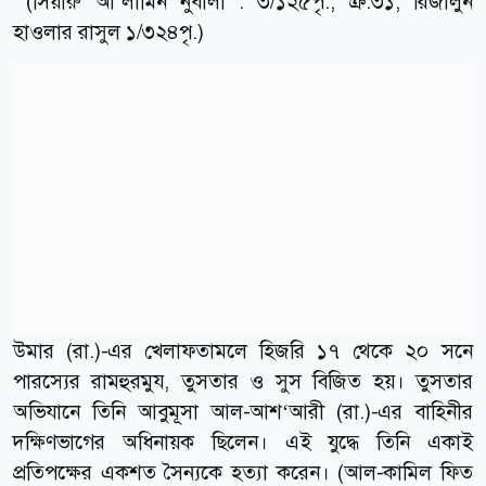
(সিয়ারু আ’লামিন নুবালা : ৩/১২৫পৃ., ক্র.৩১; রিজালুন
হাওলার রাসুল ১/৩২৪পৃ.)
উমার (রা.)-এর খেলাফতামলে হিজরি ১৭ থেকে ২০ সনে
পারস্যের রামহুরমুয, তুসতার ও সুস বিজিত হয়। তুসতার
অভিযানে তিনি আবুমূসা আল-আশ‘আরী (রা.)-এর বাহিনীর
দক্ষিণভাগের অধিনায়ক ছিলেন। এই যুদ্ধে তিনি একাই
প্রতিপক্ষের একশত সৈন্যকে হত্যা করেন। (আল-কামিল ফিত