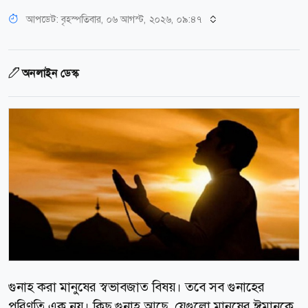
আপডেট: বৃহস্পতিবার, ০৬ আগস্ট, ২০২৬, ০৯:৪৭
অনলাইন ডেস্ক
গুনাহ করা মানুষের স্বভাবজাত বিষয়। তবে সব গুনাহের
পরিণতি এক নয়। কিছু গুনাহ আছে, যেগুলো মানুষের ঈমানকে