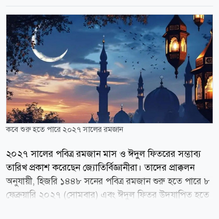
কবে শুরু হতে পারে ২০২৭ সালের রমজান
২০২৭ সালের পবিত্র রমজান মাস ও ঈদুল ফিতরের সম্ভাব্য
তারিখ প্রকাশ করেছেন জ্যোতির্বিজ্ঞানীরা। তাদের প্রাক্কলন
অনুযায়ী, হিজরি ১৪৪৮ সনের পবিত্র রমজান শুরু হতে পারে ৮
ফেব্রুয়ারি ২০২৭ (সোমবার) এবং ঈদুল ফিতর উদযাপিত হতে
পারে ৯ মার্চ (মঙ্গলবার)। মধ্যপ্রাচ্যভিত্তিক সংবাদমাধ্যম জর্ডান