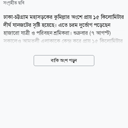
সংগৃহীত ছবি
ঢাকা-চট্টগ্রাম মহাসড়কের কুমিল্লার অংশে প্রায় ১৫ কিলোমিটার
দীর্ঘ যানজটের সৃষ্টি হয়েছে। এতে চরম দুর্ভোগ পড়েছেন
হাজারো যাত্রী ও পরিবহন শ্রমিকরা। শুক্রবার (৭ আগস্ট)
সকালেও আমতলী এলাকাকে কেন্দ্র করে প্রায় ১৫ কিলোমিটার
দীর্ঘ যানজটের সৃষ্টি হয়। সরেজমিনে দেখা যায়, কুমিল্লা সদর
উপজেলার আলেখারচর এলাকা থেকে সদর দক্ষিণ উপজেলার
বাকি অংশ পড়ুন
সুয়াগাজী পর্যন্ত ঢাকামুখী লেনে যানবাহনের দীর্ঘ রয়েছে। বেলা
সাড়ে ১২টা পর্যন্তও যানজট পুরোপুরি নিরসন হয়নি; বরং
ধীরগতিতে চলাচল করা যানবাহনের সারি আরো দীর্ঘ হতে
থাকে। ময়নামতি ক্রসিং হাইওয়ে থানার ভারপ্রাপ্ত কর্মকর্তার
(ওসি) অতিরিক্ত দায়িত্বে থাকা উপ-পরিদর্শক (এসআই)
আনিসুর রহমান বলেন, গত তিন মাস ধরে এই অংশে
সংস্কারকাজ চলছে। এরই মধ্যে আশপাশের অংশও ভেঙে
যাচ্ছে। যানবাহনের তীব্র চাপ ও দীর্ঘ যানজট নিয়ন্ত্রণে গত তিন