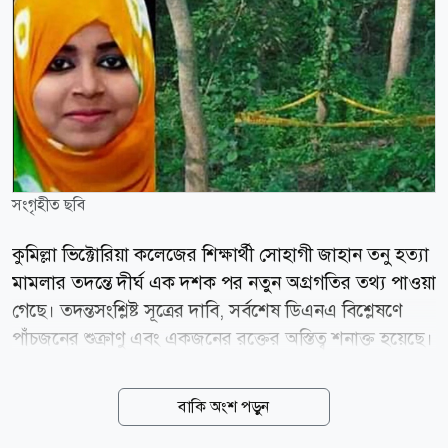
সংগৃহীত ছবি
কুমিল্লা ভিক্টোরিয়া কলেজের শিক্ষার্থী সোহাগী জাহান তনু হত্যা
মামলার তদন্তে দীর্ঘ এক দশক পর নতুন অগ্রগতির তথ্য পাওয়া
গেছে। তদন্তসংশ্লিষ্ট সূত্রের দাবি, সর্বশেষ ডিএনএ বিশ্লেষণে
পাঁচজনের শুক্রাণু এবং একজনের রক্তের অস্তিত্ব শনাক্ত হয়েছে।
এসব তথ্যের ভিত্তিতে ছয়জনের সম্ভাব্য সম্পৃক্ততা খতিয়ে দেখা
হচ্ছে। তদন্ত সূত্রে জানা গেছে, আদালতের নির্দেশে ইতোমধ্যে
বাকি অংশ পড়ুন
চার সাবেক সেনাসদস্য ও এক বেসামরিক ব্যক্তির ডিএনএ