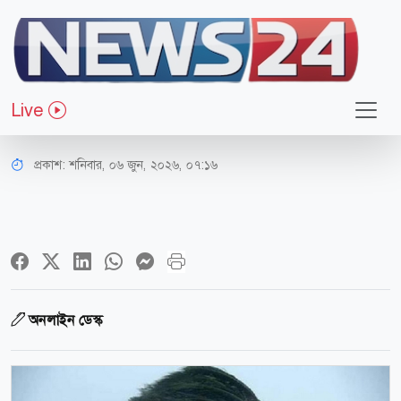
সারাদেশ
৭ অঞ্চলে ৬০ কিলোমিটার বেগে ঝড়ের
Live
শঙ্কা
প্রকাশ:
শনিবার, ০৬ জুন, ২০২৬, ০৭:১৬
অনলাইন ডেস্ক