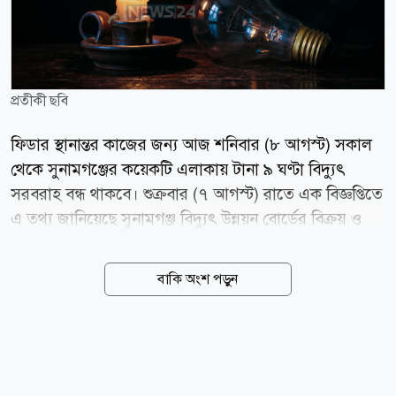
প্রতীকী ছবি
ফিডার স্থানান্তর কাজের জন্য আজ শনিবার (৮ আগস্ট) সকাল
থেকে সুনামগঞ্জের কয়েকটি এলাকায় টানা ৯ ঘণ্টা বিদ্যুৎ
সরবরাহ বন্ধ থাকবে। শুক্রবার (৭ আগস্ট) রাতে এক বিজ্ঞপ্তিতে
এ তথ্য জানিয়েছে সুনামগঞ্জ বিদ্যুৎ উন্নয়ন বোর্ডের বিক্রয় ও
বিতরণ বিভাগ। এতে বলা হয়, শনিবার সুনামগঞ্জ-সিলেট
মহাসড়কের ট্রাফিক পয়েন্ট থেকে হাছনরাজা তোরণ পর্যন্ত চার
বাকি অংশ পড়ুন
লেনে উন্নীতকরণ কাজের অংশ হিসাবে সড়ক ও জনপদ
বিভাগের সামনের ১১ কেভি থানা ও ১১ কেভি আমবাড়ি ফিডার
স্থানান্তর করা হবে। এ জন্য সকাল ৮টা থেকে বিকেল ৫টা পর্যন্ত
থানা ফিডারের আওতাধীন পিটিআই স্কুল এরিয়া, আমপাড়া,
জামতলা, পুরাতন বাস স্ট্যান্ড, সোমপাড়া, আরপিন নগর