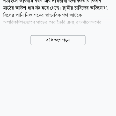
নড়াইলে অবিরাম বর্ষণ আর দীর্ঘস্থায়ী জলাবদ্ধতায় বিস্তীর্ণ
মাঠের আউশ ধান নষ্ট হয়ে গেছে। স্থানীয় চাষিদের অভিযোগ,
বিলের পানি নিষ্কাশনের স্বাভাবিক পথ আটকে
অপরিকল্পিতভাবে মাছের ঘের তৈরি এবং রক্ষণাবেক্ষণের
অভাবে খাল-নালা ভরাট হয়ে যাওয়ায় এই বিপর্যয় ঘটেছে।
আবাদের এমন আকস্মিক বিনাশে শত শত কৃষক চরম
বাকি অংশ পড়ুন
লোকসানের মুখে পড়েছেন। তাঁদের দাবি, এই ফসলহানিতে
ক্ষয়ক্ষতির পরিমাণ কয়েক কোটি টাকা ছাড়িয়ে যাবে।
সরেজমিনে লোহাগড়া উপজেলার লক্ষ্মীপাশা ইউনিয়নের
আমাদার বিল, আন্ধারকোটা বিল ও কুচিয়াবাড়ির বিলসহ বেশ
কয়েকটি নিচু এলাকা ঘুরে দেখা যায়, মাঠের পর মাঠ বুকসমান
পানিতে তলিয়ে আছে। যেখানে এখন সোনালী ধানের সমারোহ
থাকার কথা, সেখানে শোভা পাচ্ছে শাপলা, শালুক আর জলজ
আগাছা। ফসলশূন্য ক্ষেতে এখন চরে বেড়াচ্ছে পাতিহাঁসের
দল। ক্ষতিগ্রস্ত কৃষকেরা নিউজ টোয়েন্টিফোরকে জানান, নিচু...