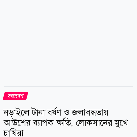
(আংশিক), মুক্তার পাড়া, পৌরবিপনি, কালীবাড়ী, বালুর মাঠ,
উকিলপাড়া, কাজির পয়েন্ট, প্রিয়াঙ্গ মার্কেট এলাকা, এসপি
বাংলো এলাকায় বিদ্যুৎ সরবরাহ বন্ধ থাকবে। গ্রাহকের
সাময়িক অসুবিধার জন্য...
সারাদেশ
নড়াইলে টানা বর্ষণ ও জলাবদ্ধতায়
আউশের ব্যাপক ক্ষতি, লোকসানের মুখে
চাষিরা