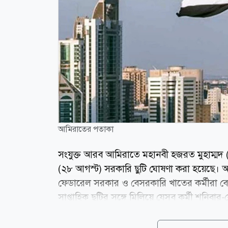
আমিরাতের পতাকা
সংযুক্ত আরব আমিরাতে মহানবী হজরত মুহাম্মদ (সা
(২৮ আগস্ট) সরকারি ছুটি ঘোষণা করা হয়েছে। 
ফেডারেল সরকার ও বেসরকারি খাতের কর্মীরা বেত
সাপ্তাহিক ছুটির সঙ্গে মিলিয়ে যেসব কর্মী শনিবার
পাবেন। ফলে ২৮ আগস্ট থেকে ৩০ আগস্ট পর্যন্ত 
মুসলিমদের কাছে গুরুত্বপূর্ণ এই দিনটি হিজরি