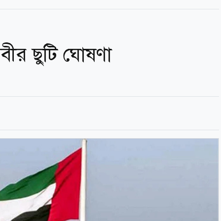
নবীর ছুটি ঘোষণা