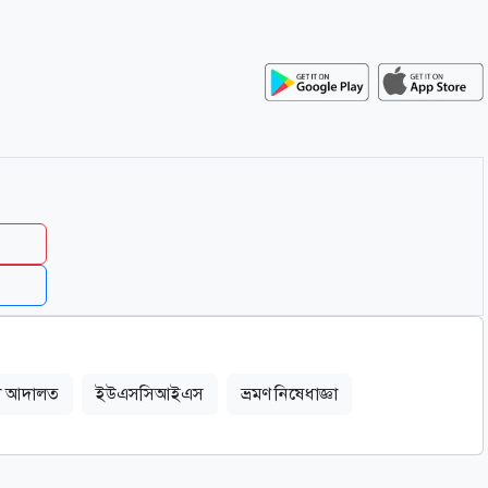
ল আদালত
ইউএসসিআইএস
ভ্রমণ নিষেধাজ্ঞা