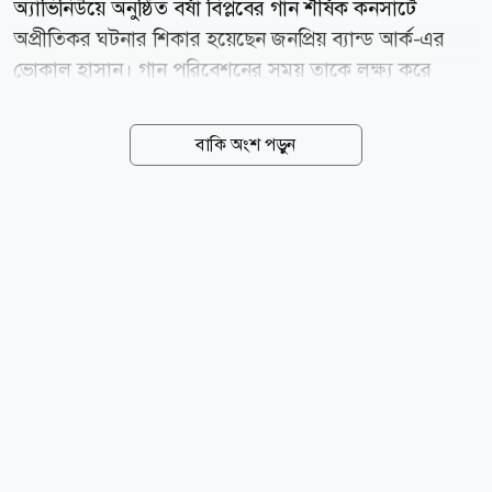
অ্যাভিনিউয়ে অনুষ্ঠিত বর্ষা বিপ্লবের গান শীর্ষক কনসার্টে
অপ্রীতিকর ঘটনার শিকার হয়েছেন জনপ্রিয় ব্যান্ড আর্ক-এর
ভোকাল হাসান। গান পরিবেশনের সময় তাকে লক্ষ্য করে
দর্শকসারির দিক থেকে একটি পানির বোতল ছুড়ে মারা হয়।
বুধবার (৫ আগস্ট) আয়োজিত এ কনসার্টে পারফর্ম করেন
বাকি অংশ পড়ুন
পারসা, সেজান, কুড়েঘর, আর্বোভাইরাস, এভয়েড রাফা,
আসিফ আকবর, শিরোনামহীন, আর্ক (হাসান) ও আর্টসেল।
সামাজিক যোগাযোগমাধ্যমে ছড়িয়ে পড়া একটি ভিডিওতে দেখা
যায়, হাসান মঞ্চের সামনে এসে দর্শকদের উদ্দেশে গান
গাওয়ার সময় একটি পানির বোতল তার মুখে এসে আঘাত
করে। এতে বোতলের পানি তার শরীর ও মঞ্চজুড়ে ছড়িয়ে
পড়ে। তবে এ ঘটনায় বিচলিত না হয়ে তিনি গান থামাননি; বরং
পারফরম্যান্স চালিয়ে যান। ঘটনার পর বিষয়টি নিয়ে ক্ষোভ
প্রকাশ করেন সুরকার ও গীতিকার প্রিন্স মাহমুদ। নিজের...