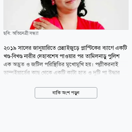
ছবি: অভিনেত্রী সন্ধ্যা
২০১৯ সালের জানুয়ারিতে চেন্নাইজুড়ে প্লাস্টিকের ব্যাগে একটি
খণ্ড-বিখণ্ড নারীর দেহাবশেষ পাওয়ার পর তামিলনাড়ু পুলিশ
এক অদ্ভুত ও জটিল পরিস্থিতির মুখোমুখি হয়। পল্লীকরনাই
ডাম্পইয়ার্ডের কাছ থেকে একটি কাটা হাত ও দুটি পা উদ্ধার
করার পর নগরীর বিভিন্ন স্থান থেকে একে একে হাড়গোড় ও
শরীরের অভ্যন্তরীণ অঙ্গপ্রত্যঙ্গ উদ্ধার হতে থাকে। তবে নিহতের
বাকি অংশ পড়ুন
মাথা ও বাঁ হাতটি ছিল সম্পূর্ণরূপে নিখোঁজ। কোনো নাম ছিল
না, নিখোঁজ ডায়েরির সঙ্গে তাৎক্ষণিক কোনো মিল ছিল না,
এমনকি ১১,৭০০ টন আবর্জনা ঘেঁটেও ভুক্তভোগীর পরিচয় বের
করা সম্ভব হচ্ছিল না। শেষ পর্যন্ত নিহতের ডান হাতে আঁকা শিব-
পার্বতী ও একটি ড্রাগনের দুটি ট্যাটুর সূত্র ধরে উন্মোচিত হয়