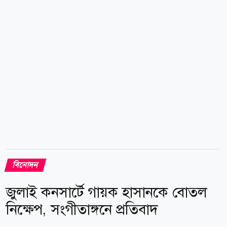
এই নৃশংস হত্যাকাণ্ডের গোপন সত্য, যা নিখোঁজ দেহাবশেষকে
একটি পরিচয় দেয়তিনি ৩৭ বছর বয়সী তামিল উদীয়মান
অভিনেত্রী সন্ধ্যা। মুমূর্ষু দেহাবশেষের...
বিনোদন
জুলাই কনসার্টে গায়ক হাসানকে বোতল
নিক্ষেপ, সংগীতাঙ্গনে প্রতিবাদ