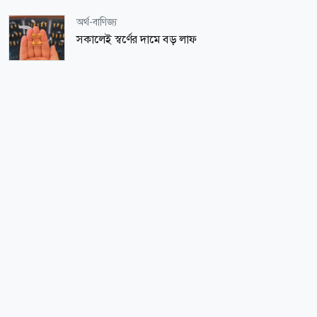
অর্থ-বাণিজ্য
সকালেই স্বর্ণের দামে বড় লাফ
জাতীয়
চলতি মাসেই লঘুচাপের শঙ্কা, হতে পারে বন্যা
বিনোদন
‘ভীষণ ভয় লাগছে’
জাতীয়
ড্যাবের প্রতিষ্ঠাবার্ষিকীতে প্রধানমন্ত্রী
মত-ভিন্নমত
আমাদের বুড়িগঙ্গা নদীটি
বসুন্ধরা শুভসংঘ