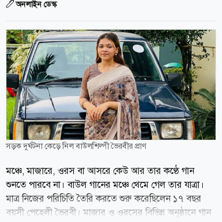
অনলাইন ডেস্ক
সড়ক দুর্ঘটনা কেড়ে নিল বাউলশিল্পী ভৈরবীর প্রাণ
মঞ্চে, মাজারে, ওরস বা আসরে কেউ আর তার কণ্ঠে গান
শুনতে পারবে না। বাউল গানের মঞ্চে থেমে গেল তার যাত্রা।
মাত্র নিজের পরিচিতি তৈরি করতে শুরু করেছিলেন ১৭ বছর
বয়সী পেহেলী ভৈরবী। মাজার ও ওরসের বিভিন্ন অনুষ্ঠানে গান