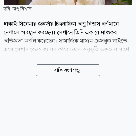
ছবি: অপু বিশ্বাস
ঢাকাই সিনেমার জনপ্রিয় চিত্রনায়িকা অপু বিশ্বাস বর্তমানে
নেপালে অবস্থান করছেন। সেখানে তিনি এক রোমাঞ্চকর
অভিজ্ঞতা অর্জন করেছেন। সামাজিক মাধ্যম ফেসবুক লাইভে
এসে সেখান থেকে ক্যাবল কারে চড়ার অনুভূতি ভক্তদের সাথে
শেয়ার করেন এই অভিনেত্রী। অপু বিশ্বাস জানান, নেপালের
পোখারা অন্নপূর্ণার এই ক্যাবল কারটি অত্যন্ত উঁচুতে অবস্থিত, যা
বাকি অংশ পড়ুন
তার কাছে মালয়েশিয়া বা সিঙ্গাপুরের অভিজ্ঞতার চেয়েও
ভয়াবহ বেশি চ্যালেঞ্জিং মনে হয়েছে। লাইভের ক্যাপশনে অপু
বিশ্বাস লিখেছেন, ভীষণ ভয় লাগছে। রোমাঞ্চকর এই ভ্রমণে
কিছুটা ভয় পেলেও অপু বিশ্বাস ভক্তদের সতর্ক করে বলেছেন,
যাদের উচ্চতা ভীতি (হাইফোবিয়া) বা হার্টের দুর্বলতা আছে,
তারা যেন এই ক্যাবল কারে না ওঠেন। এই বিশেষ মুহূর্তে তিনি
তার সন্তানকে ভীষণভাবে মিস করছেন বলেও জানান। অপু
বিশ্বাস বর্তমানে নেপালে রয়েছেন তার নতুন...