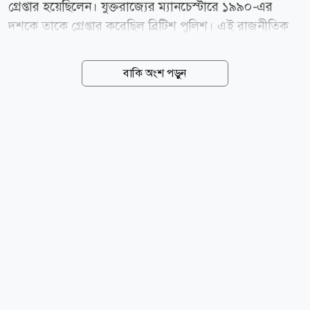
গ্রেপ্তার হয়েছিলেন। যুক্তরাজ্যের ম্যানচেস্টারে ১৯৯০-এর
দশকে তাকে গ্রেপ্তার করেছিল ব্রিটিশ পুলিশ। এই রাজনীতিক
দেশটির ক্ষমতাসীন দল পাকিস্তান মুসলিম লীগ-নওয়াজের
(পিএমএল-এন) রাজনীতিতে জড়িত ছিলেন। তিনি পাকিস্তানের
বাকি অংশ পড়ুন
প্রধানমন্ত্রী শাহবাজ শরিফের দল থেকে গত সপ্তাহে আজাদ জম্মু
ও কাশ্মীরের আইনসভার সদস্য (এমপি) হিসেবে পুনঃনির্বাচিত
হয়েছেন। আজ বুধবার (৫ আগস্ট) ব্রিটিশ সংবাদমাধ্যম দ্য
গার্ডিয়ানের প্রকাশ করা প্রতিবেদনে এসব তথ্য উঠে এসেছে।
২০২৪ সালের জুলাই মাসে ম্যানচেস্টার বিমানবন্দর থেকে
গ্রুমিং গ্যাংয়ের অংশ হিসেবে শিশু ধর্ষণ ও মানব পাচারের
অভিযোগে তাকে গ্রেপ্তার করা হয়েছিল। বর্তমানে তিনি জামিনে
রয়েছেন। তদন্তকারীদের সূত্রে জানা...