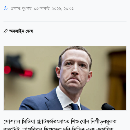
প্রকাশ:
বুধবার, ০৫ আগস্ট, ২০২৬, ২০:০১
অনলাইন ডেস্ক
সোশ্যাল মিডিয়া প্ল্যাটফর্মগুলোতে শিশু যৌন নিপীড়নমূলক
কনটেন্ট, আপত্তিকর ডিপফেক ছবি-ভিডিও এবং একাধিক