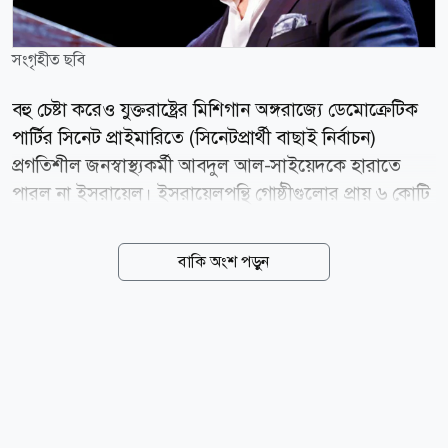
সংগৃহীত ছবি
বহু চেষ্টা করেও যুক্তরাষ্ট্রের মিশিগান অঙ্গরাজ্যে ডেমোক্রেটিক
পার্টির সিনেট প্রাইমারিতে (সিনেটপ্রার্থী বাছাই নির্বাচন)
প্রগতিশীল জনস্বাস্থ্যকর্মী আবদুল আল-সাইয়েদকে হারাতে
পারল না ইসরায়েল। ইসরায়েলপন্থি গোষ্ঠীগুলোর প্রায় ৬ কোটি
ডলারেরও (৬০ মিলিয়ন) বেশি নির্বাচনি প্রচারণার খরচকে বুড়ো
আঙুল দেখিয়ে ঐতিহাসিক মনোনয়ন লাভ করেছেন আল-
বাকি অংশ পড়ুন
সাইয়েদ। বুধবার (০৫ আগস্ট) বিভিন্ন সংবাদমাধ্যমের
প্রতিবেদন থেকে এ তথ্য জানা গেছে। মঙ্গলবারের এ নির্বাচনি
ফলাফলকে যুক্তরাষ্ট্রের সবচেয়ে প্রভাবশালী ইসরায়েলপন্থি লবিং
গ্রুপ আমেরিকান ইসরায়েল পাবলিক অ্যাফেয়ার্স কমিটি বা
এআইপিএসির জন্য একটি বড় ধাক্কা হিসেবে দেখা হচ্ছে।
আবদুল আল-সাইয়েদকে হারাতে এ গোষ্ঠীই মূলত সামনে
থেকে নেতৃত্ব দিয়েছে এবং তার প্রতিদ্বন্দ্বী মার্কিন কংগ্রেস সদস্য