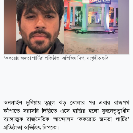
‘ককরোচ জনতা পার্টির’ প্রতিষ্ঠাতা অভিজিৎ দিপ, সংগৃহীত ছবি।
অনলাইন দুনিয়ায় তুমুল ঝড় তোলার পর এবার রাজপথ
কাঁপাতে সরাসরি দিল্লিতে এসে হাজির হলো যুবনেতৃত্বাধীন
ব্যাঙ্গাত্মক রাজনৈতিক আন্দোলন ‘ককরোচ জনতা পার্টির’
প্রতিষ্ঠাতা অভিজিৎ দিপকে।