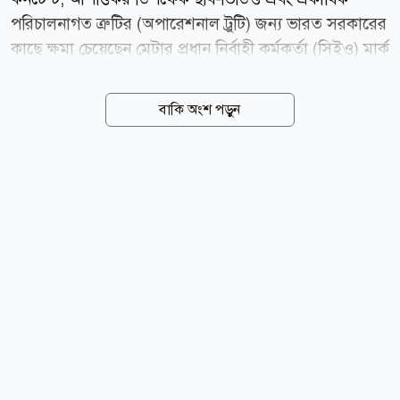
পরিচালনাগত ত্রুটির (অপারেশনাল ট্রুটি) জন্য ভারত সরকারের
কাছে ক্ষমা চেয়েছেন মেটার প্রধান নির্বাহী কর্মকর্তা (সিইও) মার্ক
জাকারবার্গ। আজ বুধবার (০৫ আগস্ট) ভারতীয় সংবাদমাধ্যম
এনডিটিভির এক বিশেষ প্রতিবেদনে এই তথ্য জানানো হয়।
বাকি অংশ পড়ুন
সম্প্রতি ভারতের প্রধানমন্ত্রী নরেন্দ্র মোদির একটি ভিডিও
ফেসবুক থেকে সাময়িকভাবে সরিয়ে নেয় প্রযুক্তি প্রতিষ্ঠান মেটা।
এই ঘটনার পর তীব্র প্রতিক্রিয়া জানায় ভারত সরকার এবং
মেটার শীর্ষ কর্মকর্তাদের তলব করা হয়। উদ্ভূত পরিস্থিতিতে
মেটার একটি উচ্চপর্যায়ের বৈশ্বিক প্রতিনিধিদল ভারতের
তথ্যপ্রযুক্তি (আইটি) মন্ত্রী অশ্বিনী বৈষ্ণবের সঙ্গে জরুরি বৈঠকে
মিলিত হয়। সংশ্লিষ্ট কূটনৈতিক ও আইটি মন্ত্রণালয় সূত্রে জানা
গেছে, বৈঠকে ভারত...