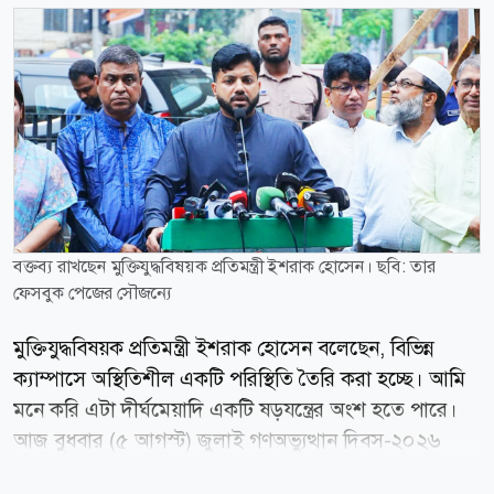
বক্তব্য রাখছেন মুক্তিযুদ্ধবিষয়ক প্রতিমন্ত্রী ইশরাক হোসেন। ছবি: তার
ফেসবুক পেজের সৌজন্যে
মুক্তিযুদ্ধবিষয়ক প্রতিমন্ত্রী ইশরাক হোসেন বলেছেন, বিভিন্ন
ক্যাম্পাসে অস্থিতিশীল একটি পরিস্থিতি তৈরি করা হচ্ছে। আমি
মনে করি এটা দীর্ঘমেয়াদি একটি ষড়যন্ত্রের অংশ হতে পারে।
আজ বুধবার (৫ আগস্ট) জুলাই গণঅভ্যুত্থান দিবস-২০২৬
উপলক্ষে শাহবাগ জুলাই স্মৃতি স্তম্ভে পুষ্পস্তবক অর্পণ ও শ্রদ্ধা