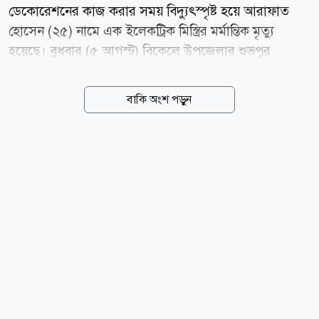
ডেকোরেশনের কাজ করার সময় বিদ্যুৎস্পৃষ্ট হয়ে আরাফাত
হোসেন (২৫) নামে এক ইলেকট্রিক মিস্ত্রির মর্মান্তিক মৃত্যু
হয়েছে। বুধবার (৫ আগস্ট) বিকেলে উপজেলার শুভপুর
ইউনিয়নের উত্তর মন্দিয়া এলাকার মজুমদার বাড়িতে এই
দুর্ঘটনা ঘটে। নিহত আরাফাত হোসেন ছাগলনাইয়া উপজেলার
বাকি অংশ পড়ুন
জয়পুর এলাকার ভাই ভাই ডেকোরেটর-এর কর্মচারী হিসেবে
কর্মরত ছিলেন। স্থানীয় সূত্রে জানা যায়, বুধবার বিকেলে উত্তর
মন্দিয়া এলাকার মজুমদার বাড়ির একটি বিয়ের অনুষ্ঠানে
লাইটিং ও সাজসজ্জার কাজ করছিলেন আরাফাত। কাজ করার
একপর্যায়ে অসাবধানতাবশত তিনি বিদ্যুৎস্পৃষ্ট হয়ে গুরুতর
আহত হন। পরে উপস্থিত লোকজন তাকে উদ্ধার করার চেষ্টা
করলেও ঘটনাস্থলেই তার মৃত্যু হয়। ছাগলনাইয়া থানার
ভারপ্রাপ্ত কর্মকর্তা (ওসি) মোহাম্মদ আবু তাহের জানান, খবর
পেয়ে পুলিশ ঘটনাস্থল পরিদর্শন...