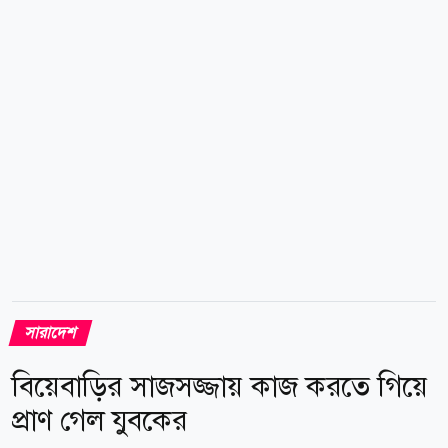
৩টায় ১ সেন্টিমিটার ওপর দিয়ে প্রবাহিত হয়ে বিকেল ৪টায়
বিপৎসীমা বরাবর প্রবাহিত হচ্ছিল। ওই পয়েন্টে নদীর পানির
বিপৎসীমা ৫২ দশমিক ১৫ সেন্টিমিটার। নদীর পানি বৃদ্ধির
ফলে জেলার ডিমলা উপজেলার পূর্ব ছাতনাই, পশ্চিম
ছাতনাই,...
সারাদেশ
বিয়েবাড়ির সাজসজ্জায় কাজ করতে গিয়ে
প্রাণ গেল যুবকের