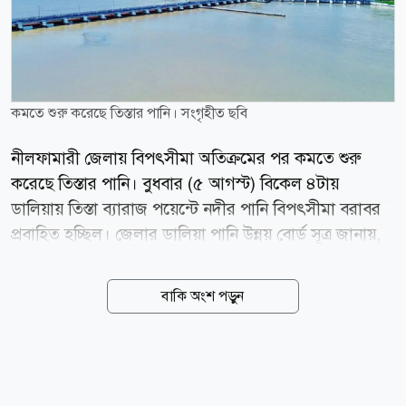
কমতে শুরু করেছে তিস্তার পানি। সংগৃহীত ছবি
নীলফামারী জেলায় বিপৎসীমা অতিক্রমের পর কমতে শুরু
করেছে তিস্তার পানি। বুধবার (৫ আগস্ট) বিকেল ৪টায়
ডালিয়ায় তিস্তা ব্যারাজ পয়েন্টে নদীর পানি বিপৎসীমা বরাবর
প্রবাহিত হচ্ছিল। জেলার ডালিয়া পানি উন্নয় বোর্ড সূত্র জানায়,
টানা ভারী বর্ষণে বুধবার তিস্তা নদীর পানি বিপৎসীমা অতিক্রম
করে সকাল ৬টা থেকে ৯টা পর্যন্ত ১৩ সেন্টিমিটার ওপর দিয়ে
বাকি অংশ পড়ুন
প্রবাহিত হয়। এদিন জেলার ডিমলা উপজেলার ডালিয়া
এলাকায় বৃষ্টিপাত রেকর্ড করা হয়েছে ১৩২ মিলিমিটার (২৪
ঘণ্টায়)। এরপর থেকে পানি কমতে শুরু করলে বেলা ১২টায়
বিপৎসীমার ৬ সেন্টিমিটার, দুপুর ২টায় ২ সেন্টিমিটার, বিকেল