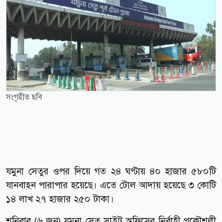
সংগৃহীত ছবি
যমুনা সেতুর ওপর দিয়ে গত ২৪ ঘণ্টায় ৪০ হাজার ৫৮০টি
যানবাহন পারাপার হয়েছে। এতে টোল আদায় হয়েছে ৩ কোটি
১৪ লাখ ২৭ হাজার ২৫০ টাকা।
শনিবার (৬ জুন) যমুনা সেতু সাইট অফিসের নির্বাহী প্রকৌশলী