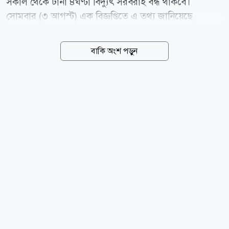
সকাল থেকে টানা ৪ঘণ্টা বিদ্যুৎ সরবরাহ বন্ধ থাকবে।
সোমবার (৩ আগস্ট) এক বিজ্ঞপ্তিতে এ তথ্য জানিয়েছে
গোপালগঞ্জ বিদ্যুৎ সরবরাহ, ওজোপাডিকো। এতে বলা হয়,
ঝড় বৃষ্টিতে বিদ্যুৎ বিভ্রাট এড়াতে বৃহস্পতিবার বিদ্যুৎ লাইনের
বাকি অংশ পড়ুন
আশেপাশের গাছের ডালপালা কাটা হবে। এ জন্য গোপালগঞ্জ
পৌরসভা এলাকার ওজোপাডিকো দপ্তরের আওতায় কয়েকটি
এলাকায় সকাল ৮ টা থেকে দুপুর ১২টা পর্যন্ত বিদ্যুৎ সরবরাহ
বন্ধ থাকবে। এলাকাগুলো হলো- পাওয়া হাউজ বাউন্ডারি
সংলগ্ন ১০তলা বন্ধন ভবন, আরামবাগ, শাহিন স্কুল, আমেনা
স্কুল রোড, রেশমা ইন্টা: স্কুল, লায়েকের মোড়, নীচুপাড়া,
ইতালি মোড়, গুল্লি বাড়ি মোড়, লোহার ব্রিজ, মানিক সড়ক,
চেচানিয়াকান্দি এলাকা। এছাড়া বিদ্যুৎ লাইন একই পোলে
হওয়ায় ১১কেভি মোহাম্মদ পাড়া ফিডারে সকাল...