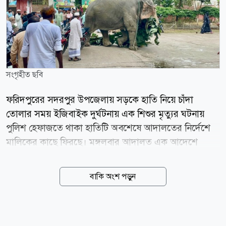
সংগৃহীত ছবি
ফরিদপুরের সদরপুর উপজেলায় সড়কে হাতি নিয়ে চাঁদা
তোলার সময় ইজিবাইক দুর্ঘটনায় এক শিশুর মৃত্যুর ঘটনায়
পুলিশ হেফাজতে থাকা হাতিটি অবশেষে আদালতের নির্দেশে
মালিকের কাছে ফিরছে। মঙ্গলবার আদালত এক আদেশে
সদরপুর থানার ভারপ্রাপ্ত কর্মকর্তা (ওসি)কে হাতিটি তার
মালিকের কাছে হস্তান্তরের নির্দেশ দেন। এর আগে গত ২৮
বাকি অংশ পড়ুন
জুলাই দুপুরে সদরপুর উপজেলার আটরশি এলাকায়
জামালপুরের দেওয়ানগঞ্জ উপজেলার মাদারের চর গ্রামের
আনিসউদ্দিনের ছেলে মাহুত বকুল মিয়া (২৪) হাতি দিয়ে রাস্তা