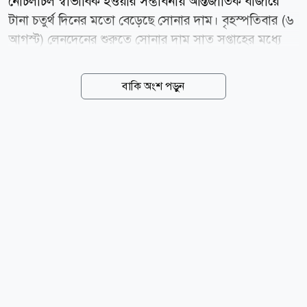
নৌচলাচল স্বাভাবিক হওয়ার সম্ভাবনায় আন্তর্জাতিক বাজারে
টানা চতুর্থ দিনের মতো বেড়েছে সোনার দাম। বৃহস্পতিবার (৬
আগস্ট) লেনদেনের শুরুতে সোনার দাম সাত সপ্তাহের মধ্যে
সর্বোচ্চ পর্যায়ে পৌঁছায়। স্পট মার্কেটে প্রতি আউন্স সোনার দাম
শূন্য দশমিক ৫ শতাংশ বেড়ে ৪ হাজার ২৬৫ দশমিক ২২
বাকি অংশ পড়ুন
ডলারে দাঁড়ায়। এর আগে দিনের শুরুতে ১৮ জুনের পর সর্বোচ্চ
দামে পৌঁছায় মূল্যবান এই ধাতু। বুধবারও স্বর্ণের দাম
ফেব্রুয়ারির পর সবচেয়ে বড় একদিনের উত্থান দেখেছিল।
বাজার বিশ্লেষকদের মতে, ইরান ও ওমানের মধ্যে সম্ভাব্য
একটি সমঝোতা এবং মধ্যপ্রাচ্যে চলমান উত্তেজনা কমার আশা
বিনিয়োগকারীদের আস্থা বাড়িয়েছে। এর ফলে তেলের দাম
নিম্নমুখী থাকার সম্ভাবনা তৈরি হয়েছে এবং কেন্দ্রীয়
ব্যাংকগুলোর সুদের হার বাড়ানোর চাপও কমতে...