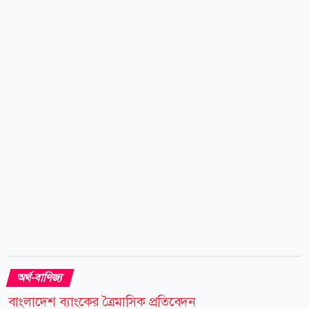
পরিস্থিতি বিবেচনায় ভ্যাটসহ স্বর্ণের নতুন দাম নির্ধারণ করা
হয়েছে। নতুন দাম অনুযায়ী, দেশের বাজারে ভ্যাটসহ প্রতি ভরি
(১১.৬৬৪ গ্রাম) ২২ ক্যারেটের স্বর্ণের দাম পড়বে ২ লাখ ৩২
হাজার ৯৩০ টাকা। এছাড়া ২১ ক্যারেটের প্রতি ভরি ২ লাখ ২২
হাজার ৪৯১ টাকা, ১৮ ক্যারেটের প্রতি ভরি ১...
অর্থ-বাণিজ্য
বাংলাদেশ ব্যাংকের ত্রৈমাসিক প্রতিবেদন