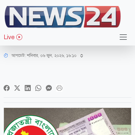
অর্থ-বাণিজ্য
দীর্ঘ অপেক্ষা, নবম পে স্কেলের সিদ্ধান্ত
Live
কোন দিকে?
আপডেট: শনিবার, ০৬ জুন, ২০২৬, ১৬:১০