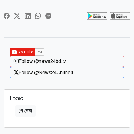
Follow @news24bd.tv
Follow @News24Online4
Topic
পে স্কেল