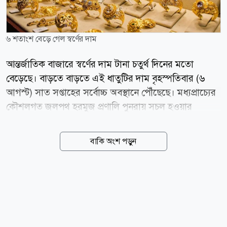
৬ শতাংশ বেড়ে গেল স্বর্ণের দাম
আন্তর্জাতিক বাজারে স্বর্ণের দাম টানা চতুর্থ দিনের মতো
বেড়েছে। বাড়তে বাড়তে এই ধাতুটির দাম বৃহস্পতিবার (৬
আগস্ট) সাত সপ্তাহের সর্বোচ্চ অবস্থানে পৌঁছেছে। মধ্যপ্রাচ্যের
কৌশলগত জলপথ হরমুজ প্রণালি পুনরায় সচল হওয়ার
সম্ভাবনা ঘিরে আশাবাদ তৈরি হওয়ায় মূল্যস্ফীতির চাপ এবং
যুক্তরাষ্ট্রে সুদের হার আরও বাড়ানোর আশঙ্কা কিছুটা কমেছে।
বাকি অংশ পড়ুন
এর ইতিবাচক প্রভাব পড়েছে স্বর্ণের বাজারে। বার্তা সংস্থা
রয়টার্সের তথ্য অনুযায়ী, বৃহস্পতিবার জিএমটি সময় সকাল
৮টা ৪৩ মিনিটে স্পট গোল্ডের দাম ০.৬ শতাংশ বেড়ে
আউন্সপ্রতি ৪,২৭১.৩৩ মার্কিন ডলারে ওঠে। এর আগে দিনের
লেনদেনে স্বর্ণের দাম ১৮ জুনের পর সর্বোচ্চ পর্যায়ে পৌঁছায়।
বুধবারও স্বর্ণের দাম ফেব্রুয়ারির পর এক দিনে সবচেয়ে বড়