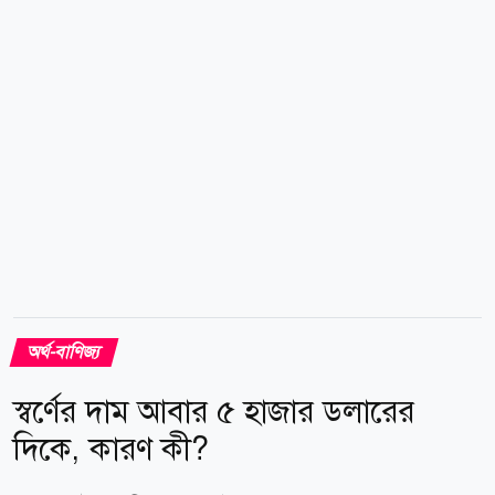
উল্লম্ফন দেখেছিল। এদিকে, যুক্তরাষ্ট্রের স্বর্ণের ফিউচার বাজারে
দাম ০.৬ শতাংশ বেড়ে আউন্সপ্রতি ৪,৩৩০.২০ ডলারে...
অর্থ-বাণিজ্য
স্বর্ণের দাম আবার ৫ হাজার ডলারের
দিকে, কারণ কী?