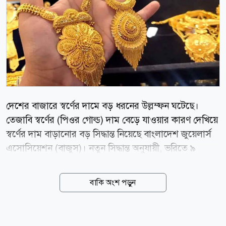
দেশের বাজারে স্বর্ণের দামে বড় ধরনের উল্লম্ফন ঘটেছে।
তেজাবি স্বর্ণের (পিওর গোল্ড) দাম বেড়ে যাওয়ার কারণ দেখিয়ে
স্বর্ণের দাম বাড়ানোর বড় সিদ্ধান্ত নিয়েছে বাংলাদেশ জুয়েলার্স
এসোসিয়েশন (বাজুস)। নতুন সিদ্ধান্ত অনুযায়ী, ভরিতে ৯
হাজার ৮৫৬ টাকা বাড়িয়ে ২২ ক্যারেটের এক ভরি স্বর্ণের দাম
২ লাখ ৩২ হাজার ৯৩০ টাকা নির্ধারণ করা হয়েছে, যা আজ
বাকি অংশ পড়ুন
বৃহস্পতিবার (৬ আগস্ট) সকাল ১০টা থেকেই কার্যকর হয়েছে।
বাজুস আজ সকালে এক বিজ্ঞপ্তিতে জানায়, স্থানীয় বাজারে
তেজাবি স্বর্ণের (পিওর গোল্ড) মূল্য বেড়েছে। ফলে সার্বিক