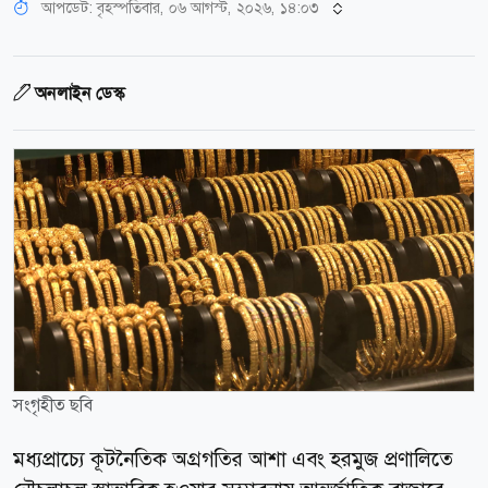
আপডেট: বৃহস্পতিবার, ০৬ আগস্ট, ২০২৬, ১৪:০৩
অনলাইন ডেস্ক
সংগৃহীত ছবি
মধ্যপ্রাচ্যে কূটনৈতিক অগ্রগতির আশা এবং হরমুজ প্রণালিতে