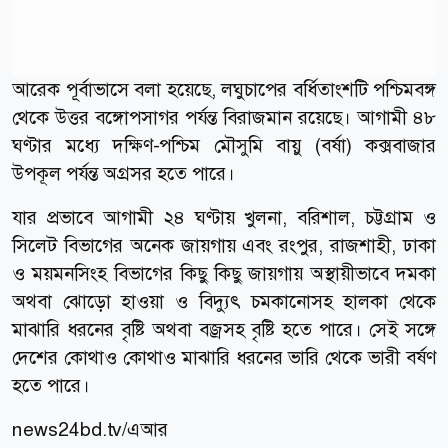
আরেক পূর্বাভাসে বলা হয়েছে, লঘুচাপের বর্ধিতাংশটি পশ্চিমবঙ্গ
থেকে উত্তর বঙ্গোপসাগর পর্যন্ত বিরাজমান রয়েছে। আগামী ৪৮
ঘণ্টার মধ্যে দক্ষিণ-পশ্চিম মৌসুমি বায়ু (বর্ষা) কক্সবাজার
উপকূল পর্যন্ত অগ্রসর হতে পারে।
যার প্রভাবে আগামী ২৪ ঘণ্টায় খুলনা, বরিশাল, চট্টগ্রাম ও
সিলেট বিভাগের অনেক জায়গায় এবং রংপুর, রাজশাহী, ঢাকা
ও ময়মনসিংহ বিভাগের কিছু কিছু জায়গায় অস্থায়ীভাবে দমকা
অথবা ঝোড়ো হাওয়া ও বিদ্যুৎ চমকানোসহ হালকা থেকে
মাঝারি ধরনের বৃষ্টি অথবা বজ্রসহ বৃষ্টি হতে পারে। সেই সঙ্গে
দেশের কোথাও কোথাও মাঝারি ধরনের ভারি থেকে ভারী বর্ষণ
হতে পারে।
news24bd.tv/এআর