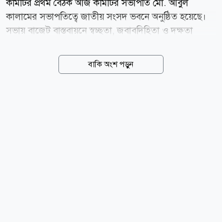
কমিটির প্রথম বৈঠক আজ কমিটির সভাপতি মো. আবুল
কালামের সভাপতিত্বে জাতীয় সংসদ ভবনে অনুষ্ঠিত হয়েছে।
সভায় বাজেট বাস্তবায়নে স্বচ্ছতা, জবাবদিহিতা ও দক্ষতা
নিশ্চিত করার ওপর গুরুত্বারোপ করা হয়। পাশাপাশি, উন্নয়ন
প্রকল্পসমূহ নির্ধারিত সময়ের মধ্যে সম্পন্ন করা, বরাদ্দের
বাকি অংশ পড়ুন
যথাযথ ব্যবহার নিশ্চিত করা, শিল্পখাতের প্রতিযোগিতা
সক্ষমতা বৃদ্ধি, উদ্যোক্তা উন্নয়ন এবং সরকারি সেবার
মানোন্নয়নে সকল সংস্থাকে সমন্বিতভাবে কাজ করার আহ্বান
জানানো হয়। সভায় শিল্প মন্ত্রণালয়ের সাংগঠনিক কাঠামো,
২০২৬-২৭ অর্থবছরের বাজেট, ব্যয় পরিকল্পনা এবং চলমান
উন্নয়ন কার্যক্রম বিষয়ে বিস্তারিত উপস্থাপন করা হয়। বর্তমানে
শিল্প মন্ত্রণালয়ের অধীনে ৪টি কর্পোরেশন, ৬টি অধিদপ্তর/সংস্থা,
২টি বোর্ড এবং ২টি ফাউন্ডেশনসহ মোট ১৪টি দপ্তর/সংস্থা...