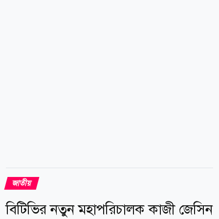
বৃহস্পতিবার দিবাগত রাত ১টার মধ্যে ঢাকা, ফরিদপুর,
টাঙ্গাইল, পাবনা, বরিশাল, পটুয়াখালী, কুমিল্লা, নোয়াখালী,
চট্টগ্রাম ও কক্সবাজার জেলার ওপর দিয়ে দক্ষিণ অথবা দক্ষিণ-
পূর্ব দিক থেকে ঘণ্টায় ৪৫ থেকে ৬০ কিলোমিটার বেগে দমকা
হাওয়াসহ বৃষ্টি বা বজ্রবৃষ্টি হতে পারে। এ কারণে এসব এলাকার
নদীবন্দরকে ১ নম্বর সতর্কসংকেত দেখাতে বলা হয়েছে।
এদিকে মৌসুমি বায়ু...
জাতীয়
বিটিভির নতুন মহাপরিচালক কাজী জেসিন