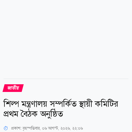
আর নির্বাচনে প্রার্থিতা প্রত্যাহারের শেষ সময় নির্ধারণ করা
হয়েছে ১৮ আগস্ট। উল্লেখ্য, শারীরিক অসুস্থতা ও ব্যক্তিগত
কারণ দেখিয়ে গত ২৪ জুলাই দেশের ২২তম রাষ্ট্রপতি মো.
সাহাবুদ্দিন পদত্যাগ করেন। তাঁর...
জাতীয়
শিল্প মন্ত্রণালয় সম্পর্কিত স্থায়ী কমিটির
প্রথম বৈঠক অনুষ্ঠিত
প্রকাশ:
বৃহস্পতিবার, ০৬ আগস্ট, ২০২৬, ২২:০৬