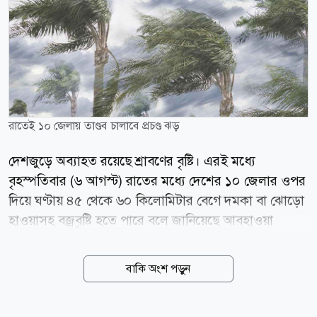
রাতেই ১০ জেলায় তাণ্ডব চালাবে প্রচণ্ড ঝড়
দেশজুড়ে অব্যাহত রয়েছে শ্রাবণের বৃষ্টি। এরই মধ্যে
বৃহস্পতিবার (৬ আগস্ট) রাতের মধ্যে দেশের ১০ জেলার ওপর
দিয়ে ঘণ্টায় ৪৫ থেকে ৬০ কিলোমিটার বেগে দমকা বা ঝোড়ো
হাওয়াসহ বজ্রবৃষ্টি হতে পারে বলে জানিয়েছে আবহাওয়া
অধিদপ্তর। একই সঙ্গে আগামী পাঁচ দিন দেশের বিভিন্ন এলাকায়
বৃষ্টি, বজ্রবৃষ্টি এবং কোথাও কোথাও ভারী থেকে অতি ভারী
বাকি অংশ পড়ুন
বর্ষণের পূর্বাভাস দেওয়া হয়েছে। আবহাওয়াবিদ এ কে এম
নাজমুল হকের দেওয়া নদীবন্দর সতর্কবার্তায় বলা হয়েছে,