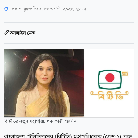
প্রকাশ:
বৃহস্পতিবার, ০৬ আগস্ট, ২০২৬, ২১:৪২
অনলাইন ডেস্ক
বিটিভির নতুন মহাপরিচালক কাজী জেসিন
বাংলাদেশ টেলিভিশনের (বিটিভি) মহাপরিচালক (গ্রেড-১) পদে