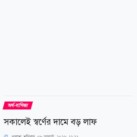
ডলার। ১৪ বছরের ব্যবধানে চিংড়ি রপ্তানি কমেছে প্রায় ৩১
হাজার টন বা ৬২ শতাংশ। একই সময়ে বৈদেশিক মুদ্রার আয়
কমেছে ২৮ কোটি ৪৪ লাখ ডলার। সংবাদমাধ্যমের এক
প্রতিবেদনে প্রকাশ করে ২০২৪-২৫ অর্থবছরে বাংলাদেশ ২৯...
অর্থ-বাণিজ্য
সকালেই স্বর্ণের দামে বড় লাফ
প্রকাশ:
শনিবার, ০৮ আগস্ট, ২০২৬, ১১:১১