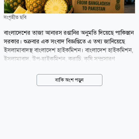
সংগৃহীত ছবি
বাংলাদেশের তাজা আনারস রপ্তানির অনুমতি দিয়েছে পাকিস্তান
সরকার। শুক্রবার এক সংবাদ বিজ্ঞপ্তিতে এ তথ্য জানিয়েছে
ইসলামাবাদস্থ বাংলাদেশ হাইকমিশন। বাংলাদেশ হাইকমিশন,
ইসলামাবাদ, উপ-হাইকমিশন, করাচি, কৃষি সম্প্রসারণ
অধিদপ্তর, কৃষি মন্ত্রণালয় ও পররাষ্ট্র মন্ত্রণালয় এবং পাকিস্তানের
সংশ্লিষ্ট সংস্থা ও কর্তৃপক্ষের মধ্যে কয়েক বছর যাবৎ ক্রমাগত
বাকি অংশ পড়ুন
যোগাযোগ ও প্রয়োজনীয় ব্যবস্থা গ্রহণের ফলে এ সুযোগ তৈরি
হয়েছে বলে বাংলাদেশ হাই কমিশনের পক্ষ থেকে জানানো
হয়েছে। পাকিস্তানে বাংলাদেশের আনারসের ব্যাপক চাহিদা
রয়েছে। পাকিস্তানে বাংলাদেশের আনারস রপ্তানির সুযোগ তৈরি
হওয়ার মধ্য দিয়ে দুই দেশের মধ্যে অন্যান্য কৃষিপণ্য ও ফলের
আমদানি-রপ্তানি প্রসার এবং ব্যবসা-বাণিজ্য বৃদ্ধির পথ সুগম
হয়েছে। সূত্র: বাসস news24bd.tv/শামসুদ্দীন