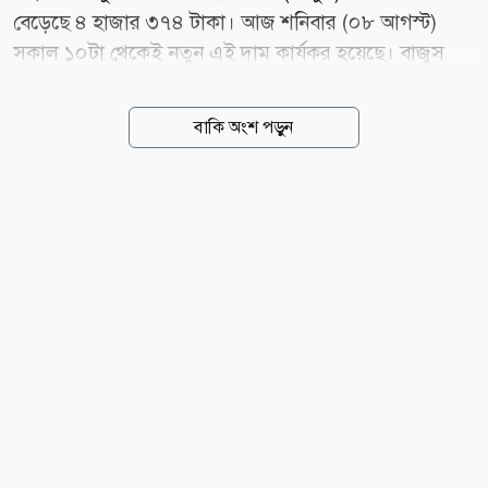
বেড়েছে ৪ হাজার ৩৭৪ টাকা। আজ শনিবার (০৮ আগস্ট)
সকাল ১০টা থেকেই নতুন এই দাম কার্যকর হয়েছে। বাজুস
জানিয়েছে, স্থানীয় বাজারে তেজাবি স্বর্ণের (পিওর গোল্ড) মূল্য
বেড়েছে। ফলে সার্বিক পরিস্থিতি বিবেচনায় ভ্যাটসহ স্বর্ণের নতুন
বাকি অংশ পড়ুন
দাম নির্ধারণ করা হয়েছে। নতুন দাম অনুযায়ী, ভ্যাটসহ প্রতি
ভরি (১১.৬৬৪ গ্রাম) ২২ ক্যারেটের স্বর্ণের দাম পড়বে ২ লাখ
৩৪ হাজার ৩৮ টাকা। এছাড়া ২১ ক্যারেটের প্রতি ভরি ২ লাখ
২৩ হাজার ৫৪১ টাকা, ১৮ ক্যারেটের প্রতি ভরি ১ লাখ ৯১
হাজার ৯৩১ টাকা এবং সনাতন পদ্ধতির প্রতি ভরি স্বর্ণের দাম ১
লাখ ৫৬ হাজার ৮২২ টাকা নির্ধারণ করা হয়েছে। বাজুস
জানিয়েছে, পরবর্তী সিদ্ধান্ত না হওয়া পর্যন্ত সব জুয়েলারি
প্রতিষ্ঠানে এই দাম কার্যকর থাকবে। এর আগে, সবশেষ...