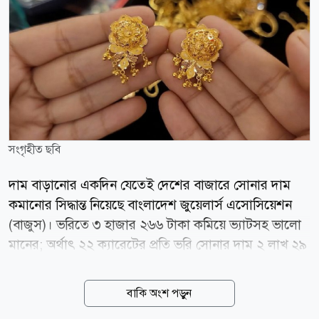
সংগৃহীত ছবি
দাম বাড়ানোর একদিন যেতেই দেশের বাজারে সোনার দাম
কমানোর সিদ্ধান্ত নিয়েছে বাংলাদেশ জুয়েলার্স এসোসিয়েশন
(বাজুস)। ভরিতে ৩ হাজার ২৬৬ টাকা কমিয়ে ভ্যাটসহ ভালো
মানের; অর্থাৎ ২২ ক্যারেটের প্রতি ভরি সোনার দাম ২ লাখ ২৯
হাজার ৬৬৪ টাকা নির্ধারণ করেছে সংস্থাটি। গতকাল শুক্রবার
(৭ আগস্ট) সকালে এক বিজ্ঞপ্তিতে এ তথ্য জানিয়েছে বাজুস।
বাকি অংশ পড়ুন
আজ শনিবার (৮ আগস্ট) এ দামেই বিক্রি হবে স্বর্ণ। বাজুস