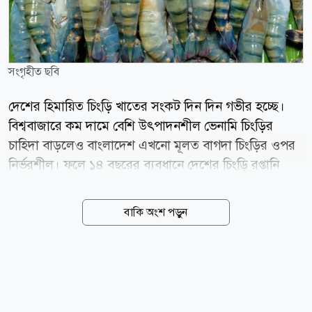
সংগৃহীত ছবি
দেশের হিমায়িত চিংড়ি খাতের সংকট দিন দিন গভীর হচ্ছে।
বিশ্ববাজারে কম দামে বেশি উৎপাদনশীল ভেনামি চিংড়ির
চাহিদা বাড়লেও বাংলাদেশ এখনো মূলত বাগদা চিংড়ির ওপর
নির্ভরশীল। ফলে ১৪ বছরের ব্যবধানে দেশের চিংড়ি রপ্তানি
কমেছে প্রায় ৬২ শতাংশ। রপ্তানি উন্নয়ন ব্যুরো (ইপিবি), মৎস্য
অধিদপ্তর এবং বাংলাদেশ ফ্রোজেন ফুডস এক্সপোর্টার্স
বাকি অংশ পড়ুন
অ্যাসোসিয়েশনের (বিএফএফইএ) তথ্য অনুযায়ী, ২০১২-১৩
অর্থবছরে বাংলাদেশ প্রায় ৫০ হাজার টন চিংড়ি রপ্তানি করে
আয় করেছিল প্রায় ৫৭ কোটি ডলার। সদ্য শেষ হওয়া
২০২৫-২৬ অর্থবছরে রপ্তানি নেমে এসেছে মাত্র ১৯ হাজার
টনে। এ থেকে আয় হয়েছে ২৮ কোটি ৫৬ লাখ ১০ হাজার