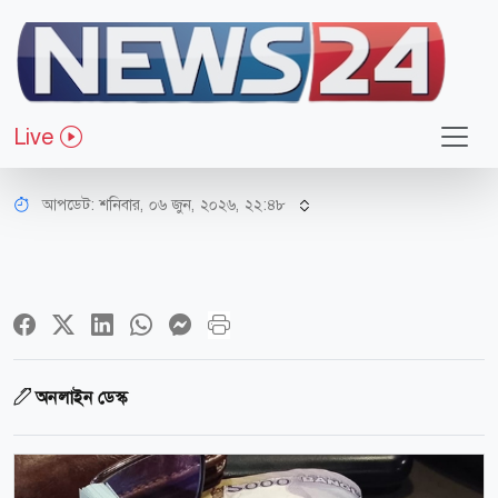
অর্থ-বাণিজ্য
চূড়ান্ত হলো পে-স্কেলের রূপরেখা: যেভাবে
Live
বাস্তবায়ন
আপডেট: শনিবার, ০৬ জুন, ২০২৬, ২২:৪৮
অনলাইন ডেস্ক