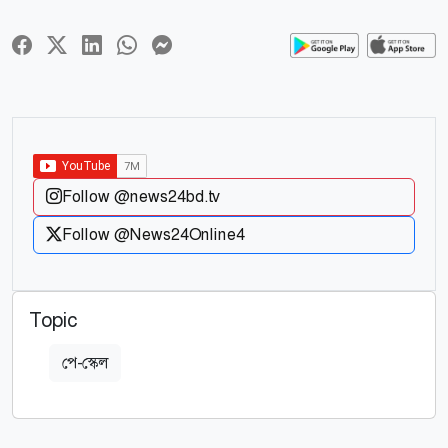
Follow @news24bd.tv
Follow @News24Online4
Topic
পে-স্কেল