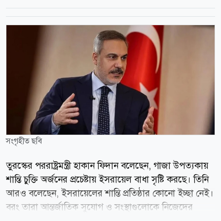
সংগৃহীত ছবি
তুরস্কের পররাষ্ট্রমন্ত্রী হাকান ফিদান বলেছেন, গাজা উপত্যকায়
শান্তি চুক্তি অর্জনের প্রচেষ্টায় ইসরায়েল বাধা সৃষ্টি করছে। তিনি
আরও বলেছেন, ইসরায়েলের শান্তি প্রতিষ্ঠার কোনো ইচ্ছা নেই।
বরং তারা আন্তর্জাতিক সুযোগ ও সংস্থাগুলোকে নিজেদের
অবস্থান প্রচার এবং অবৈধ কৌশল বাস্তবায়নের হাতিয়ার