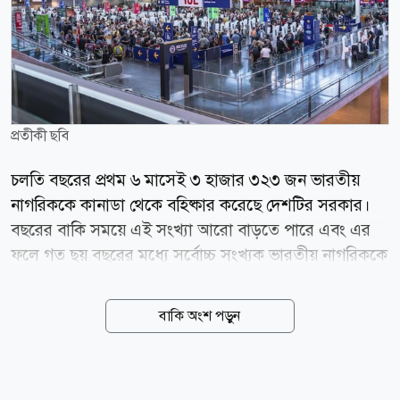
প্রতীকী ছবি
চলতি বছরের প্রথম ৬ মাসেই ৩ হাজার ৩২৩ জন ভারতীয়
নাগরিককে কানাডা থেকে বহিষ্কার করেছে দেশটির সরকার।
বছরের বাকি সময়ে এই সংখ্যা আরো বাড়তে পারে এবং এর
ফলে গত ছয় বছরের মধ্যে সর্বোচ্চ সংখ্যক ভারতীয় নাগরিককে
কানাডা থেকে ফেরত পাঠানোর নতুন রেকর্ড তৈরি হতে পারে।
কানাডা বর্ডার সার্ভিসেস এজেন্সির (সিবিএসএ) সরকারি তথ্য
বাকি অংশ পড়ুন
অনুযায়ী, ২০২৬ সালের জানুয়ারি থেকে জুন পর্যন্ত ৩ হাজার
৩২৩ ভারতীয়কে কানাডা থেকে অপসারণ করা হয়েছে। গত
পুরো বছর, অর্থাৎ ২০২৫ সালে ৩ হাজার ৭৭৯ ভারতীয়কে