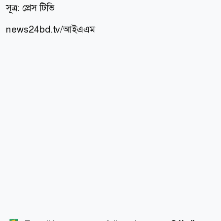
সূত্র: প্রেস টিভি
news24bd.tv/
আইএএম