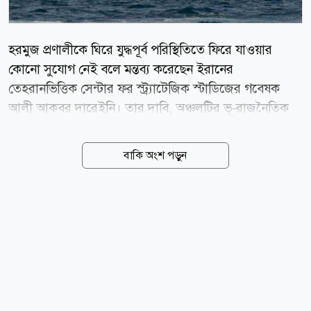
হরমুজ প্রণালীকে ঘিরে যুদ্ধপূর্ব পরিস্থিতিতে ফিরে যাওয়ার
কোনো সুযোগ নেই বলে মন্তব্য করেছেন ইরানের
তেহরানভিত্তিক সেন্টার ফর স্ট্র্যাটেজিক স্টাডিজের গবেষক
আলী আকবর দারেইনি। তার দাবি, অঞ্চলটির ভূ-রাজনৈতিক
বাস্তবতা ইতোমধ্যে বদলে গেছে। আল জাজিরাকে দেওয়া এক
সাক্ষাৎকারে দারেইনি বলেন, হরমুজ প্রণালীর ভবিষ্যৎ প্রশাসন
বাকি অংশ পড়ুন
নিয়ে ইরান ও ওমানের মধ্যে আলোচনা চলছে এবং দুই দেশ
একটি চুক্তির কাছাকাছি পৌঁছেছে। তবে এই প্রক্রিয়ার অন্যতম
বড় বাধা হলো যুক্তরাষ্ট্রের চাপ। ওয়াশিংটনের সঙ্গে আরও
ঘনিষ্ঠ অবস্থান নেওয়ার জন্য ওমানের ওপর যুক্তরাষ্ট্র চাপ প্রয়োগ
করছে বলে দাবি করেন তিনি। দারেইনির মতে, সাম্প্রতিক
সময়ে এই অঞ্চলে অবস্থিত বিভিন্ন ঘাঁটি থেকে চালানো মার্কিন
হামলার পর হরমুজ প্রণালীর ওপর ভবিষ্যৎ নিয়ন্ত্রণকে ইরান
জাতীয় নিরাপত্তার গুরুত্বপূর্ণ অংশ হিসেবে দেখছে।...