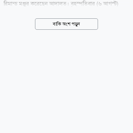
রিমান্ড মঞ্জুর করেছেন আদালত। বৃহস্পতিবার (৬ আগস্ট)
ঢাকার মেট্রোপলিটন ম্যাজিস্ট্রেট দিদারুল আলম শুনানি শেষে
এ আদেশ দেন। এর আগে, মঙ্গলবার (০৪ আগস্ট) দিবাগত
বাকি অংশ পড়ুন
রাত দেড়টার দিকে জগলুল পাশাকে গ্রেপ্তার করে ঢাকা
মহানগর গোয়েন্দা পুলিশ (ডিবি)। বুধবার (০৫ আগস্ট) তাকে
ঢাকার চিফ মেট্রোপলিটন ম্যাজিস্ট্রেট আদালতে হাজির করা
হলে মামলার তদন্তের স্বার্থে ১০ দিনের রিমান্ড আবেদন করে
পুলিশ। আদালত তাকে কারাগারে পাঠিয়ে রিমান্ড শুনানির জন্য
আজ বৃহস্পতিবার (০৬ আগস্ট) দিন ধার্য করেন। মামলার
অভিযোগে বলা হয়, ২০১৩ সালের ২৮ ডিসেম্বর জগলুল
পাশাসহ এজাহারভুক্ত ১১১ জন এবং অজ্ঞাত আরও ২৫০
থেকে ৩০০ জন গুলশানে খালেদা জিয়ার বাসভবনের...