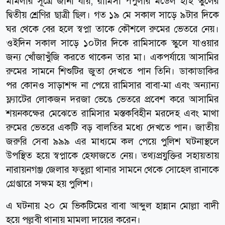
মামলার সূত্রে জানা যায়, রামিসা পপুলার মডেল হাই স্কুলের
দ্বিতীয় শ্রেণির ছাত্রী ছিল। গত ১৯ মে সকাল সাড়ে ৯টার দিকে
ঘর থেকে বের হলে স্বপ্না তাকে কৌশলে রুমের ভেতরে নেয়।
ওইদিন সকাল সাড়ে ১০টার দিকে রামিসাকে স্কুলে যাওয়ার
জন্য খোঁজাখুঁজি করতে থাকেন তার মা। একপর্যায়ে আসামির
রুমের সামনে শিশুটির জুতা দেখতে পান তিনি। ডাকাডাকির
পর কোনও সাড়াশব্দ না পেয়ে রামিসার বাবা-মা এবং অন্যান্য
ফ্ল্যাটের লোকজন দরজা ভেঙে ভেতরে প্রবেশ করে আসামির
শয়নকক্ষের মেঝেতে রামিসার মস্তকবিহীন মরদেহ এবং মাথা
রুমের ভেতরে একটি বড় বালতির মধ্যে দেখতে পান। জাতীয়
জরুরি সেবা ৯৯৯ এর মাধ্যমে কল পেয়ে পুলিশ ঘটনাস্থলে
উপস্থিত হয়ে স্বপ্নাকে হেফাজতে নেয়। তথ্যপ্রযুক্তির সহায়তায়
নারায়নগঞ্জ জেলার ফতুল্লা থানার সামনে থেকে সোহেল রানাকে
গ্রেপ্তারে সক্ষম হয় পুলিশ।
এ ঘটনায় ২০ মে ভিকটিমের বাবা আব্দুল হান্নান মোল্লা বাদী
হয়ে পল্লবী থানায় মামলা দায়ের করেন।