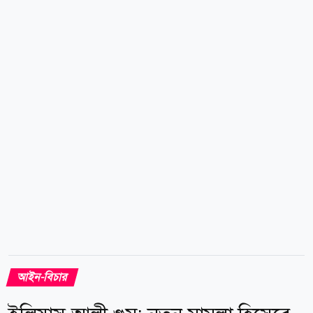
আদেশের পর গত ৪ আগস্ট সন্ধ্যায় কুমিল্লা কেন্দ্রীয় কারাগার
থেকে তার কারামুক্তির খবর আসে গণমাধ্যমে। এরপর
বৃহস্পতিবার হাইকোর্টের জামিন স্থগিত চাওয়ার পাশাপাশি
হাইকোর্টের জামিন আদেশের বিরুদ্ধে আপিলের অনুমতি চেয়ে
আবেদন (লিভ...
আইন-বিচার