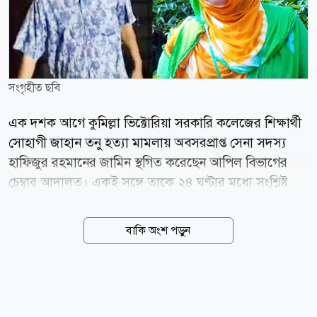
সংগৃহীত ছবি
এক দশক আগে কুমিল্লা ভিক্টোরিয়া সরকারি কলেজের শিক্ষার্থী
সোহাগী জাহান তনু হত্যা মামলায় অবসরপ্রাপ্ত সেনা সদস্য
হাফিজুর রহমানের জামিন স্থগিত করেছেন আপিল বিভাগের
চেম্বার আদালত। একই সঙ্গে তাকে ২৪ ঘণ্টার মধ্যে সংশ্লিষ্ট
আদালতে আত্মসমর্পণের নির্দেশ দেওয়া হয়েছে। নির্ধারিত
সময়ে আত্মসমর্পণ না করলে হাফিজুর রহমানকে গ্রেপ্তার করতে
বাকি অংশ পড়ুন
নির্দেশ দিয়েছেন আদালত। রাষ্ট্রপক্ষের আবেদনে শুনানির পর
বৃহস্পতিবার (৬ আগস্ট) সন্ধ্যায় এই আদেশ দেন চেম্বার
বিচারপতি মো. রেজাউল হক। গত ২ আগস্ট হাফিজুর
রহমানকে ছয় মাসের অন্তর্বর্তী জামিন দেন হাইকোর্ট। এই