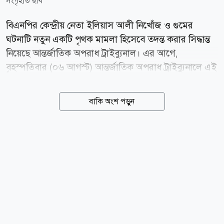
সংগৃহীত ছবি
বিএনপির কেন্দ্রীয় নেতা ইলিয়াস আলী নিখোঁজ ও গুমের
ঘটনাটি নতুন একটি পৃথক মামলা হিসেবে তদন্ত করার সিদ্ধান্ত
নিয়েছে আন্তর্জাতিক অপরাধ ট্রাইব্যুনাল। এর আগে,
বৃহস্পতিবার (০৬ আগস্ট) আন্তর্জাতিক অপরাধ ট্রাইব্যুনালে এই
আবেদন করে চিফ প্রসিকিউটর কার্যালয়। জানা গেছে,
মানবতাবিরোধী অপরাধের এই মামলায় র্যাবের সাবেক জ্যেষ্ঠ
বাকি অংশ পড়ুন
কর্মকর্তা উইং কমান্ডার (অব.) সাইফুর রহমানকে আগামী
রোববার (০৯ আগস্ট) ট্রাইব্যুনালে গ্রেপ্তার দেখানোর প্রক্রিয়া
চূড়ান্ত করা হয়েছে। একই সঙ্গে এই গুমের ঘটনার পেছনে মূল
নির্দেশদাতা হিসেবে ক্ষমতাচ্যুত সাবেক প্রধানমন্ত্রী শেখ
হাসিনাসহ তৎকালীন একাধিক শীর্ষ সামরিক ও বেসামরিক
প্রভাবশালী ব্যক্তিত্বকে আসামির তালিকায় অন্তর্ভুক্ত করার
সম্ভাবনা রয়েছে। উল্লেখ্য, ২০১২ সালের ১৭ এপ্রিল ঢাকার
বনানী থেকে গুম হন বিএনপি নেতা ইলিয়াস আলী।...