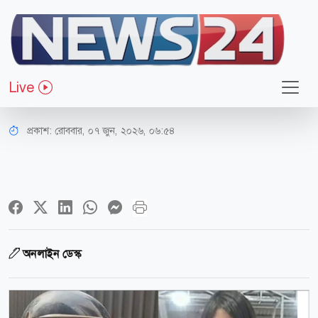
আইন-বিচার
শিশু রামিসা ধর্ষণ ও হত্যা: রায় ঘোষণা
Live
আজ
প্রকাশ:
রোববার, ০৭ জুন, ২০২৬, ০৬:৫৪
অনলাইন ডেস্ক