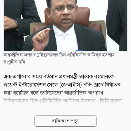
আন্তর্জাতিক অপরাধ ট্রাইব্যুনালের চিফ প্রসিকিউটর আমিনুল ইসলাম।
সংগৃহীত ছবি
এক-এগারোর সময় বর্তমান প্রধানমন্ত্রী তারেক রহমানকে
জয়েন্ট ইন্টারোগেশন সেলে (জেআইসি) বন্দি রেখে নির্যাতন
করা হয়েছিল বলে জানিয়েছেন আন্তর্জাতিক অপরাধ
ট্রাইব্যুনালের চিফ প্রসিকিউটর আমিনুল ইসলাম। তিনি বলেন,
ব্রিগেডিয়ার আজমীসহ অনেক বন্দিকে এই জেআইসিতে রাখা
হয়েছে। দিনের পর দিন তাদের ওপর নির্যাতন চালানো হয়েছে।
বাকি অংশ পড়ুন
আমাদের তদন্তে বিভিন্ন সাক্ষীর বর্ণনা থেকেও এসব তথ্য