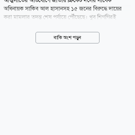
আত্মসাতের অভিযোগে জাতীয় ক্রিকেট দলের সাবেক
অধিনায়ক সাকিব আল হাসানসহ ১৫ জনের বিরুদ্ধে দায়ের
করা মামলার তদন্ত শেষ পর্যায়ে পৌঁছেছে। খুব শিগগিরই
আদালতে এ মামলার অভিযোগপত্র (চার্জশিট) দাখিল করা হবে
বলে জানিয়েছে দুর্নীতি দমন কমিশন (দুদক)। আজ
বাকি অংশ পড়ুন
বৃহস্পতিবার (৬ আগস্ট) দুদক কার্যালয়ে সাংবাদিকদের এক
প্রশ্নের জবাবে সংস্থাটির মুখপাত্র মো. আকতারুল ইসলাম এই
তথ্য নিশ্চিত করেন। দুদকের মুখপাত্র বলেন, শেয়ারবাজারে
প্রায় ২৫৬ কোটি টাকা আত্মসাতের অভিযোগে দায়ের করা
মামলাটির তদন্তের কাজ প্রায় শেষ হয়ে এসেছে। এখন শেষ
মুহূর্তের আইনি ও প্রশাসনিক প্রক্রিয়াগুলো যাচাই-বাছাই করা
হচ্ছে। আনুষ্ঠানিকতা শেষেই দ্রুততম সময়ের মধ্যে আদালতে
চার্জশিট পেশ করা হবে। দুদক সূত্রে জানা গেছে, পুঁজিবাজারে
অবৈধ প্রভাব খাটিয়ে ও...