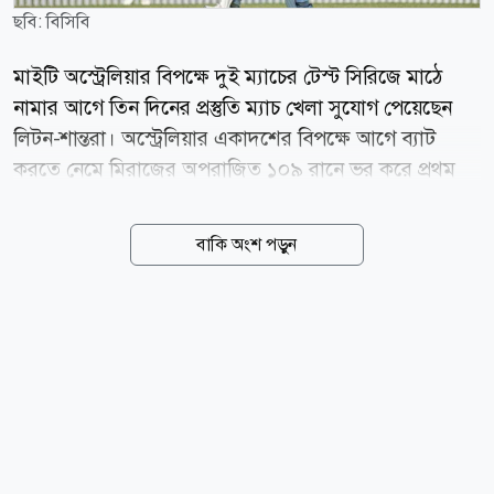
ছবি: বিসিবি
মাইটি অস্ট্রেলিয়ার বিপক্ষে দুই ম্যাচের টেস্ট সিরিজে মাঠে
নামার আগে তিন দিনের প্রস্তুতি ম্যাচ খেলা সুযোগ পেয়েছেন
লিটন-শান্তরা। অস্ট্রেলিয়ার একাদশের বিপক্ষে আগে ব্যাট
করতে নেমে মিরাজের অপরাজিত ১০৯ রানে ভর করে প্রথম
ইনিংসে ২৬৩ রান করেছে বাংলাদেশ। বৃহস্পতিবার (৬ আগস্ট)
ডারউইনের মারারা ক্রিকেট গ্রাউন্ডে দিনের শুরুটা ভালো
বাকি অংশ পড়ুন
করতে পারেনি বাংলাদেশ। এদিন ডাক আউট হয়ে সাজঘরে
ফেরেন ওপেনার তানজিদ তামিম। তবে অপর প্রান্ত থেকে রান
তুলতে থাকেন সাদমান ইসলাম। কিন্তু ৪৭ বলে ৩১ রান করে
আউট হন এই টাইগার ওপেনার। এদিন ব্যাট হাতে আলো
ছড়াতে পারেননি অভিজ্ঞ মুমিনুল হকও। ৫৮ বলে ১৬ রান করে
ফেরেন তিনি। প্রস্তুতি ম্যাচে ডাক আউট হন দলের সেরা টেস্ট
ব্যাটার মুশফিকুর রহিম। এরপর নাজমুল হোসেন শান্ত দলকে
এগিয়ে নেওয়ার চেষ্টা করলেও ৩৭ রানে থামেন তিনি। এ