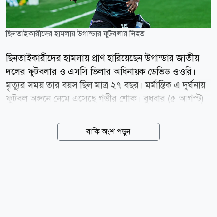
ছিনতাইকারীদের হামলায় উগান্ডার ফুটবলার নিহত
ছিনতাইকারীদের হামলায় প্রাণ হারিয়েছেন উগান্ডার জাতীয়
দলের ফুটবলার ও এসসি ভিলার অধিনায়ক ডেভিড ওওরি।
মৃত্যুর সময় তার বয়স ছিল মাত্র ২৭ বছর। মর্মান্তিক এ দুর্ঘনায়
ফুটবল অঙ্গনে নেমে এসেছে গভীর শোক। বুধবার (৫ আগস্ট)
হাসপাতালে চিকিৎসাধীন অবস্থায় মারা যান ওওরি। এর আগে
মঙ্গলবার রাতে রাজধানী কাম্পালার মাকিন্দিয়ে এলাকায় নিজ
বাকি অংশ পড়ুন
বাড়ির সামনে দুর্বৃত্তদের হামলার শিকার হন তিনি। পুলিশের
তথ্য অনুযায়ী, হামলাকারীরা ওওরির মোবাইল ফোনসহ
মূল্যবান জিনিসপত্র ছিনিয়ে নেওয়ার চেষ্টা করে। তিনি বাধা দিলে
দুর্বৃত্তরা রাস্তায় ব্যবহৃত পাথর দিয়ে তাকে আঘাত করে। পরে
তার কাছ থেকে জিনিসপত্র নিয়ে পালিয়ে যায় তারা। গুরুতর
আহত অবস্থায় ওওরিকে প্রথমে একটি স্থানীয় চিকিৎসাকেন্দ্রে