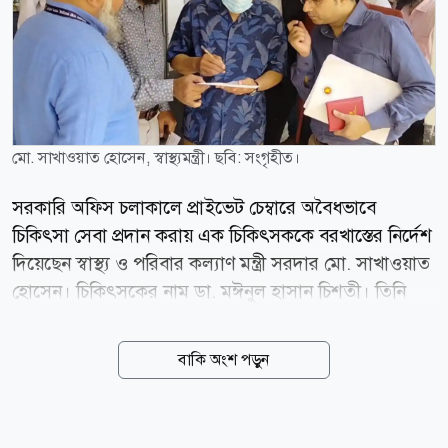
মো. সাখাওয়াত হোসেন, স্বাস্থ্যমন্ত্রী। ছবি: সংগৃহীত।
সরকারি অফিস চলাকালে প্রাইভেট চেম্বারে অবৈধভাবে
চিকিৎসা সেবা প্রদান করায় এক চিকিৎসককে বরখাস্তের নির্দেশ
দিয়েছেন স্বাস্থ্য ও পরিবার কল্যাণ মন্ত্রী সরদার মো. সাখাওয়াত
হোসেন। চিকিৎসকের নাম ডা. মঈনুল হাসান চিশতী। তিনি
নরসিংদী বেলাবো উপজেলা স্বাস্থ্য কমপ্লেক্সের জুনিয়র
কনসালটেন্ট পদে কর্মরত আছেন। আজ বৃহস্পতিবার (৬
বাকি অংশ পড়ুন
আগস্ট) দুপুরে রাজধানীর পুরান ঢাকার ইংলিশ রোডস্থ পপুলার
ডায়াগনস্টিক সেন্টারে আকস্মিক পরিদর্শনে গিয়ে সেবারত
অবস্থায় এই চিকিৎসককে হাতেনাতে ধরেন স্বাস্থ্যমন্ত্রী। পরে