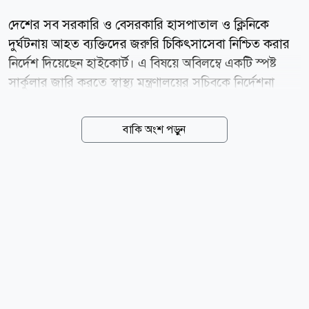
দেশের সব সরকারি ও বেসরকারি হাসপাতাল ও ক্লিনিকে
দুর্ঘটনায় আহত ব্যক্তিদের জরুরি চিকিৎসাসেবা নিশ্চিত করার
নির্দেশ দিয়েছেন হাইকোর্ট। এ বিষয়ে অবিলম্বে একটি স্পষ্ট
সার্কুলার জারি করতে স্বাস্থ্য মন্ত্রণালয়ের সচিবকে নির্দেশনা
দেওয়া হয়েছে। বৃহস্পতিবার (৬ আগস্ট) বিচারপতি মো.
হাবিবুল গনি এবং বিচারপতি সৈয়দ মোহাম্মদ তাজরুল
বাকি অংশ পড়ুন
হোসেনের সমন্বয়ে গঠিত হাইকোর্ট বেঞ্চ এসংক্রান্ত জারি করা
এক রুল আংশিক মঞ্জুর করে এ আদেশ দেন। একই সঙ্গে
২০১৮ সালের সড়ক দুর্ঘটনা আইনের সংশোধন করে সব
দুর্ঘটনার বিষয় নিকটস্থ হাসপাতাল ও ক্লিনিকে চিকিৎসার ব্যবস্থা
করার জন্য সংশোধন করে বিধি প্রণয়নের নির্দেশ দিয়েছেন।
আদালতে রাষ্ট্রপক্ষে ছিলেন ডেপুটি অ্যাটর্নি জেনারেল জিসান
হায়দার। স্বাস্থ্য মন্ত্রণালয়ের মহাপরিচালকের পক্ষে ছিলেন
অ্যাডভোকেট কাজী এরশাদুল আলম। সালাউদ্দিন...