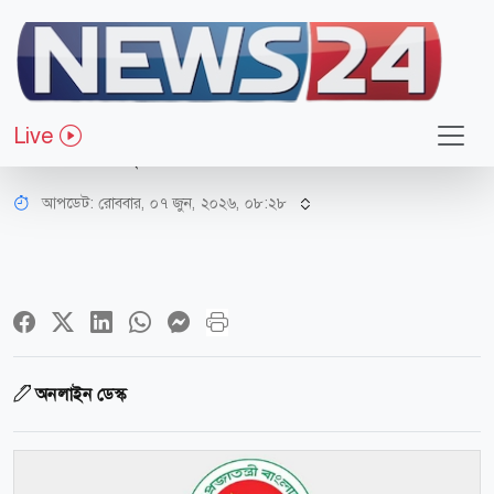
স্বাস্থ্য
দেশের সব উপজেলা স্বাস্থ্য কমপ্লেক্সের
Live
জন্য বড় সুখবর
আপডেট: রোববার, ০৭ জুন, ২০২৬, ০৮:২৮
অনলাইন ডেস্ক