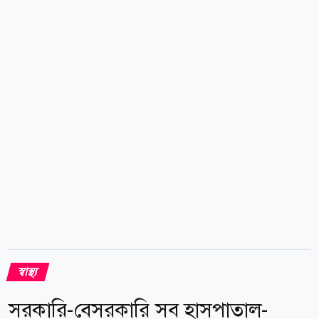
তাকে তাৎক্ষনিক বরখাস্তের নির্দেশ দেন মন্ত্রী। সূত্র: বিএসএস
news24bd.tv/NS
স্বাস্থ্য
সরকারি-বেসরকারি সব হাসপাতাল-