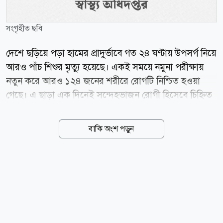
সংগৃহীত ছবি
দেশে ছড়িয়ে পড়া হামের প্রাদুর্ভাবে গত ২৪ ঘণ্টায় উপসর্গ নিয়ে
আরও পাঁচ শিশুর মৃত্যু হয়েছে। একই সময়ে নমুনা পরীক্ষায়
নতুন করে আরও ১২৪ জনের শরীরে রোগটি নিশ্চিত হওয়া
গেছে। এ ছাড়া এক দিনেই সন্দেহভাজন রোগী হিসেবে চিহ্নিত
হয়েছেন ৯৫৯ জন। আজ বুধবার (৫ আগস্ট) বিকেলে স্বাস্থ্য
অধিদপ্তর থেকে পাঠানো নিয়মিত ডেঙ্গু ও হামবিষয়ক সংবাদ
বাকি অংশ পড়ুন
বিজ্ঞপ্তিতে এই তথ্য নিশ্চিত করা হয়েছে। বিজ্ঞপ্তিতে মঙ্গলবার
(৪ আগস্ট) সকাল ৮টা থেকে আজ বুধবার সকাল ৮টা পর্যন্ত
বিগত ২৪ ঘণ্টার সার্বিক পরিস্থিতি তুলে ধরা হয়। অধিদপ্তরের
পরিসংখ্যান অনুযায়ী, গত ২৪ ঘণ্টায় প্রাণ হারানো পাঁচ শিশুই
ঢাকা বিভাগের বিভিন্ন এলাকার বাসিন্দা। তবে এ সময়
ল্যাবরেটরি পরীক্ষায় আনুষ্ঠানিকভাবে কারও হামে মৃত্যু হয়েছে
বলে তথ্য মেলেনি। স্বাস্থ্য অধিদপ্তরের হিসাব অনুযায়ী, চলতি