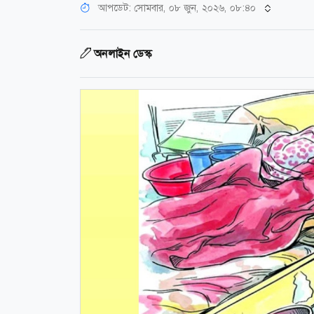
আপডেট: সোমবার, ০৮ জুন, ২০২৬, ০৮:৪০
অনলাইন ডেস্ক