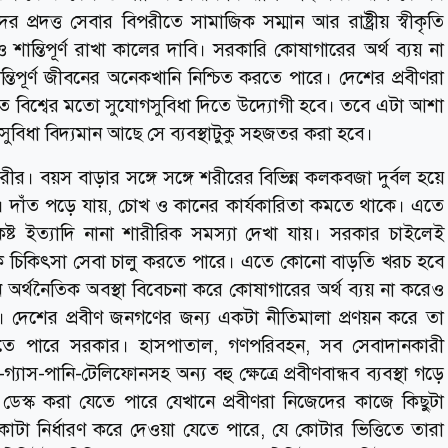
র প্রদত্ত সেবার বিপরীতে সামাজিক সম্মান আর রাষ্ট্রীয় স্বীকৃতি
ও শান্তিপূর্ণ রাখা কালের দাবি। সরকারি কোষাগারের অর্থ ব্যয় না
্তিপূর্ণ জীবনের অনেকখানি নিশ্চিত করতে পারে। দেশের প্রবীণরা
ত বিশ্বের মতো সুযোগসুবিধা দিতে উদ্যোগী হবে। তবে এটা আশা
সুবিধা বিদ্যমান আছে সে ব্যবস্থাটুকু সহজতর করা হবে।
রীর। বয়স বাড়ার সঙ্গে সঙ্গে শরীরের বিভিন্ন কলকবজা দুর্বল হয়ে
ায়। দাঁত পড়ে যায়, চোখ ও কানের কার্যকারিতা কমতে থাকে। এতে
সকষ্ট ইত্যাদি নানা শারীরিক সমস্যা দেখা যায়। সরকার চাইলেই
থক চিকিৎসা সেবা চালু করতে পারে। এতে কোনো বাড়তি খরচ হবে
 অর্থনৈতিক অবস্থা বিবেচনা করে কোষাগারের অর্থ ব্যয় না করেও
ে। দেশের প্রবীণ জনগণের জন্য একটা নীতিমালা প্রণয়ন করে তা
সতে পারে সরকার। হাসপাতাল, গণপরিবহন, সব সেবাদানকারী
ুৎ-গ্যাস-পানি-টেলিফোনসহ অন্য বহু ক্ষেত্রে প্রবীণবান্ধব ব্যবস্থা গড়ে
ীণ ডেস্ক করা যেতে পারে যেখানে প্রবীণরা নিজেদের কাজে কিছুটা
ে কোটা নির্ধারণ করে দেওয়া যেতে পারে, যে কোটার ভিত্তিতে তারা