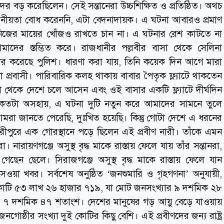
দের বড় করেছিলেন। সেই সন্তানেরা উচ্চশিক্ষিত ও প্রতিষ্ঠিত। অথচ
য়োজনীয়তা বোধ করেননি, এটা বেদনাদায়ক। এ ঘটনা আবারও প্রমাণ
 নিজের মায়ের খোঁজও রাখতে চান না। এ ঘটনার রেশ কাটতে না
াদের স্তম্ভিত করে। রাজধানীর পল্লবীর বাসা থেকে সেলিনা
র করেছে পুলিশ। ধারণা করা যায়, তিনি কয়েক দিন আগে মারা
ডা প্রবাসী। পারিবারিক কলহ থাকায় বাবার পৈতৃক ফ্ল্যাটে থাকতেন
েকে দেশে চলে আসেন এবং ওই বাসার একটি ফ্ল্যাটে দীর্ঘদিন
কতটা অসহায়, এ ঘটনা দুটি নতুন করে আমাদের সামনে তুলে
রা জানতে পেরেছি, দুঃখিত হয়েছি। কিন্তু গোটা দেশে এ ধরনের
ীপুরে এক গোরস্থানে পড়ে ছিলেন এই প্রবীণ নারী। তাঁকে এমন
 নারায়ণগঞ্জে অসুস্থ বৃদ্ধ মাকে রাস্তায় ফেলে যায় তাঁর সন্তানরা,
খে গেছেন ছেলে। সিরাজগঞ্জে অসুস্থ বৃদ্ধ মাকে রাস্তায় ফেলে যান
ওয়া খবর। সর্বশেষ অনুষ্ঠিত ‘জনশুমারি ও গৃহগণনা’ অনুযায়ী,
 কোটি ৫৩ লাখ ২৬ হাজার ৭১৯, যা মোট জনসংখ্যার ৯ দশমিক ২৮
 ৭ দশমিক ৪৭ শতাংশ। দেশের মানুষের গড় আয়ু বেড়ে যাওয়ায়
নগোষ্ঠীর সংখ্যা দুই কোটির কিছু বেশি। এই প্রবীণদের জন্য রাষ্ট্র