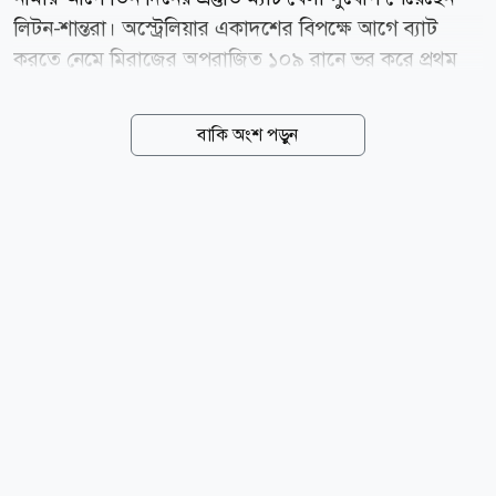
লিটন-শান্তরা। অস্ট্রেলিয়ার একাদশের বিপক্ষে আগে ব্যাট
করতে নেমে মিরাজের অপরাজিত ১০৯ রানে ভর করে প্রথম
ইনিংসে ২৬৩ রান করেছে বাংলাদেশ। বৃহস্পতিবার (৬ আগস্ট)
ডারউইনের মারারা ক্রিকেট গ্রাউন্ডে দিনের শুরুটা ভালো
বাকি অংশ পড়ুন
করতে পারেনি বাংলাদেশ। এদিন ডাক আউট হয়ে সাজঘরে
ফেরেন ওপেনার তানজিদ তামিম। তবে অপর প্রান্ত থেকে রান
তুলতে থাকেন সাদমান ইসলাম। কিন্তু ৪৭ বলে ৩১ রান করে
আউট হন এই টাইগার ওপেনার। এদিন ব্যাট হাতে আলো
ছড়াতে পারেননি অভিজ্ঞ মুমিনুল হকও। ৫৮ বলে ১৬ রান করে
ফেরেন তিনি। প্রস্তুতি ম্যাচে ডাক আউট হন দলের সেরা টেস্ট
ব্যাটার মুশফিকুর রহিম। এরপর নাজমুল হোসেন শান্ত দলকে
এগিয়ে নেওয়ার চেষ্টা করলেও ৩৭ রানে থামেন তিনি। এ
ছাড়াও তরুণ অমিত হাসান করেন...