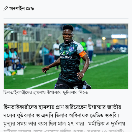
অনলাইন ডেস্ক
ছিনতাইকারীদের হামলায় উগান্ডার ফুটবলার নিহত
ছিনতাইকারীদের হামলায় প্রাণ হারিয়েছেন উগান্ডার জাতীয়
দলের ফুটবলার ও এসসি ভিলার অধিনায়ক ডেভিড ওওরি।
মৃত্যুর সময় তার বয়স ছিল মাত্র ২৭ বছর। মর্মান্তিক এ দুর্ঘনায়
ফুটবল অঙ্গনে নেমে এসেছে গভীর শোক। বুধবার (৫ আগস্ট)