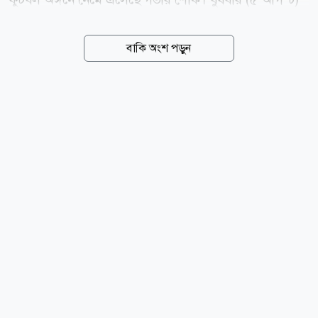
হাসপাতালে চিকিৎসাধীন অবস্থায় মারা যান ওওরি। এর আগে
মঙ্গলবার রাতে রাজধানী কাম্পালার মাকিন্দিয়ে এলাকায় নিজ
বাকি অংশ পড়ুন
বাড়ির সামনে দুর্বৃত্তদের হামলার শিকার হন তিনি। পুলিশের
তথ্য অনুযায়ী, হামলাকারীরা ওওরির মোবাইল ফোনসহ
মূল্যবান জিনিসপত্র ছিনিয়ে নেওয়ার চেষ্টা করে। তিনি বাধা দিলে
দুর্বৃত্তরা রাস্তায় ব্যবহৃত পাথর দিয়ে তাকে আঘাত করে। পরে
তার কাছ থেকে জিনিসপত্র নিয়ে পালিয়ে যায় তারা। গুরুতর
আহত অবস্থায় ওওরিকে প্রথমে একটি স্থানীয় চিকিৎসাকেন্দ্রে
নেওয়া হয়। পরে উন্নত চিকিৎসার জন্য তাকে কাম্পালার একটি
বেসরকারি হাসপাতালে...