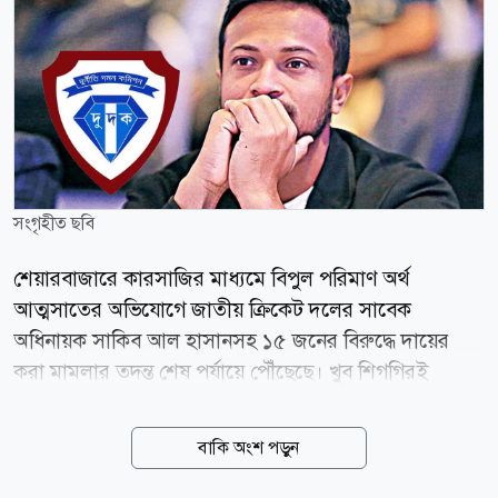
সংগৃহীত ছবি
শেয়ারবাজারে কারসাজির মাধ্যমে বিপুল পরিমাণ অর্থ
আত্মসাতের অভিযোগে জাতীয় ক্রিকেট দলের সাবেক
অধিনায়ক সাকিব আল হাসানসহ ১৫ জনের বিরুদ্ধে দায়ের
করা মামলার তদন্ত শেষ পর্যায়ে পৌঁছেছে। খুব শিগগিরই
আদালতে এ মামলার অভিযোগপত্র (চার্জশিট) দাখিল করা হবে
বলে জানিয়েছে দুর্নীতি দমন কমিশন (দুদক)। আজ
বাকি অংশ পড়ুন
বৃহস্পতিবার (৬ আগস্ট) দুদক কার্যালয়ে সাংবাদিকদের এক
প্রশ্নের জবাবে সংস্থাটির মুখপাত্র মো. আকতারুল ইসলাম এই