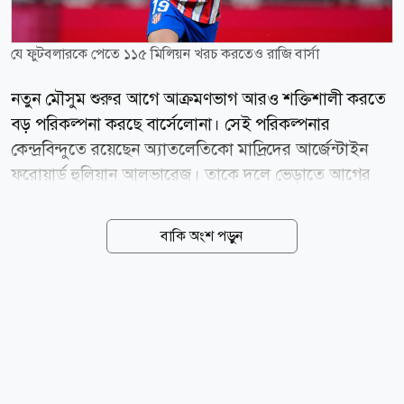
যে ফুটবলারকে পেতে ১১৫ মিলিয়ন খরচ করতেও রাজি বার্সা
নতুন মৌসুম শুরুর আগে আক্রমণভাগ আরও শক্তিশালী করতে
বড় পরিকল্পনা করছে বার্সেলোনা। সেই পরিকল্পনার
কেন্দ্রবিন্দুতে রয়েছেন অ্যাতলেতিকো মাদ্রিদের আর্জেন্টাইন
ফরোয়ার্ড হুলিয়ান আলভারেজ। তাকে দলে ভেড়াতে আগের
প্রস্তাবের চেয়ে আরও বেশি অর্থ খরচ করতে প্রস্তুত কাতালান
ক্লাবটি। স্প্যানিশ সংবাদমাধ্যম স্পোর্ট জানিয়েছে,
বাকি অংশ পড়ুন
আলভারেজকে দলে আনতে বার্সেলোনা তাদের প্রস্তাব ১০০
মিলিয়ন ইউরো থেকে বাড়িয়ে ১১৫ মিলিয়ন ইউরো করার কথা
ভাবছে। চলতি সপ্তাহেই আলভারেজের এজেন্টরা বার্সেলোনায়
গিয়ে ক্লাব কর্মকর্তাদের সঙ্গে বৈঠক করবেন। সেখানে সম্ভাব্য
দলবদলের বিষয়ে আলোচনা হওয়ার কথা রয়েছে। এর আগে
বার্সেলোনা আনুষ্ঠানিকভাবে প্রায় ১০০ মিলিয়ন ইউরোর প্রস্তাব
দিয়েছিল। তবে আলোচনায় গতি আনতে নতুন করে আরও বড়