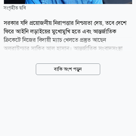
সংগৃহীত ছবি
সরকার যদি প্রয়োজনীয় নিরাপত্তার নিশ্চয়তা দেয়, তবে দেশে
ফিরে আইনি লড়াইয়ের মুখোমুখি হতে এবং আন্তর্জাতিক
ক্রিকেটে নিজের বিদায়ী ম্যাচ খেলতে প্রস্তুত আছেন
অলরাউন্ডার সাকিব আল হাসান। আন্তর্জাতিক সংবাদসংস্থা
রয়টার্সকে শ্রীলঙ্কা থেকে দেওয়া এক বিশেষ টেলিফোন
সাক্ষাৎকারে তিনি এই ইচ্ছার কথা জানান। সাক্ষাৎকারে ৩৯
বাকি অংশ পড়ুন
বছর বয়সী এই সাবেক অধিনায়ক বলেন, সরকার যদি আমার
নিরাপত্তার বিষয়টি নিশ্চিত করে, তবে আমি দেশে ফিরতে ও
আদালতের মুখোমুখি হতে সম্পূর্ণ প্রস্তুত। আমার যা যা করা
দরকার, আমি করব। কারণ আমি জানি, আমি কোনো অন্যায়
করিনি। উল্লেখ্য, ২০২৪ সালের আগস্টে ছাত্র-জনতার
গণঅভ্যুত্থানে আওয়ামী লীগ সরকারের পতনের পর থেকেই
সাকিব আল হাসান দেশের বাইরে রয়েছেন। তিনি গত সংসদের
একজন সংসদ সদস্য ছিলেন। বর্তমানে তিনি তাঁর পরিবারসহ