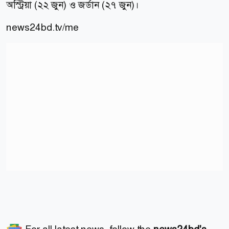
অস্ট্রিয়া (২২ জুন) ও জর্ডান (২৭ জুন)।
news24bd.tv/me