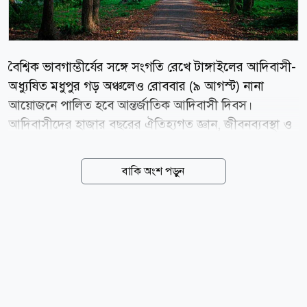
বৈশ্বিক ভাবগাম্ভীর্যের সঙ্গে সংগতি রেখে টাঙ্গাইলের আদিবাসী-
অধ্যুষিত মধুপুর গড় অঞ্চলেও রোববার (৯ আগস্ট) নানা
আয়োজনে পালিত হবে আন্তর্জাতিক আদিবাসী দিবস।
আদিবাসীদের হাজার বছরের ঐতিহ্যগত জ্ঞান, জীবনব্যবস্থা ও
সংস্কৃতিকে সমুন্নত রাখতে জাতিসংঘ এ বছরের মূল প্রতিপাদ্য
নির্ধারণ করেছে আদিবাসী ধাত্রীদের সম্মান ও স্বীকৃতি: জীবন ও
বাকি অংশ পড়ুন
কল্যাণ সুরক্ষা (Honouring Indigenous Midwives:
Safeguarding Life and Well-being)। দিবসটি উপলক্ষে
মধুপুরের কয়েকটি আদিবাসী সংগঠনের পক্ষ থেকে দিনব্যাপী
অনুষ্ঠানের আয়োজন করা হয়েছে। আদিবাসী দিবসের
কর্মসূচিতে প্রধান অতিথি হিসেবে উপস্থিত থাকবেন ডাক,
টেলিযোগাযোগ ও তথ্যপ্রযুক্তি এবং বিজ্ঞান ও প্রযুক্তিমন্ত্রী ফকির
মাহবুব আনাম স্বপন এমপি। দিনব্যাপী নানা কর্মসূচির আনন্দের