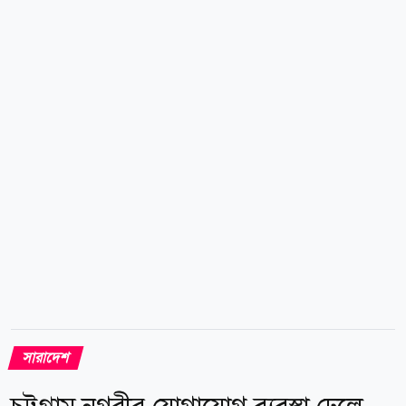
উপজেলার সাবরাং ইউনিয়নের শাহপরীর দ্বীপের জালিয়াপাড়া
এলাকার লেডা মিয়ার ছেলে জসিম উদ্দিন (৩০), মমতাজ মিয়ার
ছেলে মোহাম্মদ ইসমাইল (২৭) এবং মোহাম্মদ আইয়ুবের ছেলে
হারুন। অন্যদিকে সাগরে ঝাঁপ দিয়ে পালিয়ে আসা দুই জেলে
হলেন জালিয়াপাড়া এলাকার নুর আলি ও মো. শরীফ।
শাহপরীর দ্বীপ জালিয়াপাড়া নৌঘাট কমিটির...
সারাদেশ