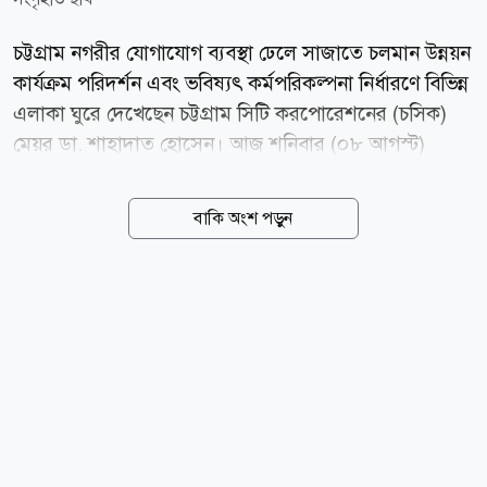
চট্টগ্রাম নগরীর যোগাযোগ ব্যবস্থা ঢেলে সাজাতে চলমান উন্নয়ন
কার্যক্রম পরিদর্শন এবং ভবিষ্যৎ কর্মপরিকল্পনা নির্ধারণে বিভিন্ন
এলাকা ঘুরে দেখেছেন চট্টগ্রাম সিটি করপোরেশনের (চসিক)
মেয়র ডা. শাহাদাত হোসেন। আজ শনিবার (০৮ আগস্ট)
চট্টগ্রাম বোট ক্লাব থেকে বিমানবন্দর সড়ক হয়ে কর্ণফুলী
টানেলের পর্যন্ত সড়কের চলমান উন্নয়নকাজ পরিদর্শন করেন
বাকি অংশ পড়ুন
মেয়র। পরে টাইগারপাস, লালখানবাজার ও অক্সিজেন মোড়ের
নির্মাণাধীন গোলচত্বরসহ বিভিন্ন এলাকার সড়ক ঘুরে দেখেন
তিনি। এ সময় মেয়রের সঙ্গে ছিলেন চসিকের প্রধান পরিচ্ছন্ন
কর্মকর্তা ক্যাপ্টেন ইখতিয়ার উদ্দিন আহমেদ চৌধুরী এবং প্রধান
প্রকৌশলী আনিসুর রহমান। তারা বিভিন্ন সমস্যা চিহ্নিত করে
তা সমাধানের বিষয়েও আলোচনা করেন। সাম্প্রতিক ভারী
বৃষ্টিতে ক্ষতিগ্রস্ত সড়কগুলো দ্রুত সংস্কারের নির্দেশ দেন ডা.
শাহাদাত। একই সঙ্গে যেসব সড়কের...