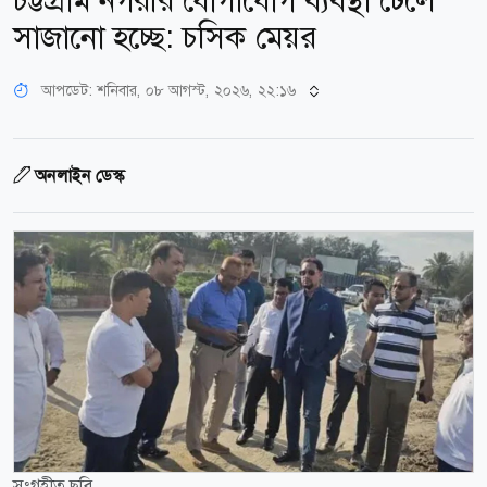
চট্টগ্রাম নগরীর যোগাযোগ ব্যবস্থা ঢেলে
সাজানো হচ্ছে: চসিক মেয়র
আপডেট: শনিবার, ০৮ আগস্ট, ২০২৬, ২২:১৬
অনলাইন ডেস্ক
সংগৃহীত ছবি