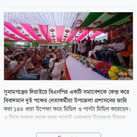
সুনামগঞ্জের দিরাইয়ে বিএনপির একটি সমাবেশকে কেন্দ্র করে
বিবাদমান দুই পক্ষের নেতাকর্মীরা উপজেলা প্রশাসনের জারি
করা ১৪৪ ধারা উপেক্ষা করে মিছিল ও পাল্টা মিছিল করেছেন।
এ নিয়ে সকাল থেকে থানা পয়েন্ট এলাকায় উত্তেজনা বিরাজ
করলেও পরে এক পক্ষ বাগানবাড়ি কমিউনিটি সেন্টারে সমাবেশ
করেছে। তবে কোনো সংঘাতের ঘটনা ঘটেনি বলে জানিয়েছে