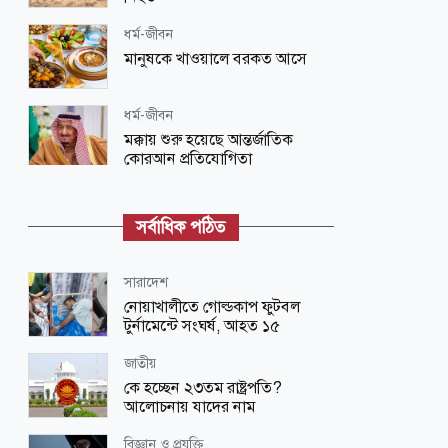
ধর্ম-জীবন
মানুষকে খাওয়ালে বরকত আসে
ধর্ম-জীবন
মক্কায় শুরু হয়েছে আন্তর্জাতিক
কোরআন প্রতিযোগিতা
ধর্ম-জীবন
নবীদের রাজনৈতিক নেতৃত্ব
সর্বাধিক পঠিত
জাতীয়
সারাদেশ
শিগগিরই শুরু হবে তিস্তা মহাপরিকল্পনা
নোয়াখালীতে গোল্ডকাপ ফুটবল
বাস্তবায়নের কাজ : পানি সম্পদ মন্ত্রী
টুর্নামেন্টে সংঘর্ষ, আহত ১৫
রাজধানী
জাতীয়
রাতে পুলিশ প্লাজায় আওয়ামী লীগের
কে হচ্ছেন ২৩তম রাষ্ট্রপতি?
গোপন বৈঠক, আটক ৬
আলোচনায় যাদের নাম
ধর্ম-জীবন
বিজ্ঞান ও প্রযুক্তি