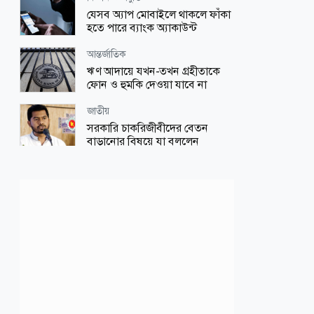
সুখী দাম্পত্য জীবনের ১০০ নীতি
যেসব অ্যাপ মোবাইলে থাকলে ফাঁকা
হতে পারে ব্যাংক অ্যাকাউন্ট
আন্তর্জাতিক
আন্তর্জাতিক
ট্রাম্পের ৪০০ মিলিয়ন ডলারের বলরুম
ঋণ আদায়ে যখন-তখন গ্রহীতাকে
প্রকল্পে আদালতের স্থগিতাদেশ
ফোন ও হুমকি দেওয়া যাবে না
জাতীয়
জাতীয়
মুক্তিযুদ্ধ ছিলো জনতার, কোনো
সরকারি চাকরিজীবীদের বেতন
রাজনৈতিক দলের নয়: ভারপ্রাপ্ত রাষ্ট্রপতি
বাড়ানোর বিষয়ে যা বললেন
প্রতিমন্ত্রী
আন্তর্জাতিক
জাতীয়
গ্রিস উপকূল থেকে দুই শতাধিক অভিবাসী
উদ্ধার, অধিকাংশই বাংলাদেশি ও সুদানি
শনিবার সকাল ৯টার মধ্যে যেসব অঞ্চলে
বৃষ্টি হতে পারে
জাতীয়
শিক্ষা-শিক্ষাঙ্গন
সরকারি চাকরিতে এখন কত শতাংশ
কোটা, কারা পাচ্ছেন সুবিধা?
এসএসসি পরীক্ষার ফলাফল, ঘরে বসে
দ্রুত যেভাবে দেখবেন
সোশ্যাল মিডিয়া
জাতীয়
ফ্যাসিস্টের উপাসক সাকিবের সব ইতিহাস
মুছে দিন: বিসিবিকে শফিকুল
আরও সহজ হলো এনআইডি সংশোধন,