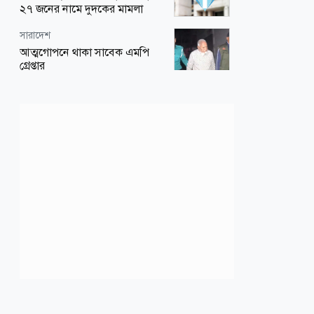
আন্তর্জাতিক
অর্থ-বাণিজ্য
২৭ জনের নামে দুদকের মামলা
তুরস্ক ও পাকিস্তানের সঙ্গে কাগুজে চুক্তি
দাম বাড়ার পর আজ যে দামে বিক্রি
রিয়াদকে নিরাপত্তা দেবে না: সৌদিকে
হচ্ছে স্বর্ণের ভরি
সারাদেশ
ইরানের বার্তা
আত্মগোপনে থাকা সাবেক এমপি
শিক্ষা-শিক্ষাঙ্গন
গ্রেপ্তার
জাতীয়
অবসরপ্রাপ্তদের ব্যাংক হিসাবে একযোগে
আরও সহজ হলো এনআইডি সংশোধন,
ঢুকবে টাকা, ৫ লাখ নয়—আরও বেশি
জাতীয়
জানুন নতুন নিয়ম
মৃত্যুদণ্ডপ্রাপ্ত সাবেক সংসদ সদস্য
রাজনীতি
আবদুল কাদের খান মারা গেছেন
জাতীয়
নিষিদ্ধ সংগঠন আওয়ামী লীগ নেতা
মালয়েশিয়ার উপ-অর্থমন্ত্রীর সঙ্গে
নওফলের বাসভবনে অগ্নিসংযোগ
বাংলাদেশ হাইকমিশনারের বৈঠক
সারাদেশ
আন্তর্জাতিক
তনুর ডিএনএতে ৫ জনের শুক্রাণু, তদন্তে
হরমুজ প্রণালিতে থমকে গেলো
নতুন অগ্রগতি
ইউরোপের নৌ মিশন
শিক্ষা-শিক্ষাঙ্গন
আন্তর্জাতিক
এবার ৩ উপায়ে যখন থেকে জানা যাবে
স্বর্ণের দামে বড় উত্থান
এসএসসির ফল
খেলাধুলা
লাইফ স্টাইল
২০৩০ বিশ্বকাপ থেকে মরক্কোকে বাদ