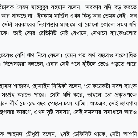
না পরিচালক সৈয়দ মাহবুবুর রহমান বলেন, ‘সরকার যদি বড় করতে
 আর থাকছে না। ইনকাম মার্জিন এখন কিন্তু আর তেমন নেই। সব
রছে। সেটা সরকারের নিরাপত্তার মাধ্যমে বা কোনো কোনো সময় যদি
কে। তাই কোর রেভিনিউ নেই যেখানে, সেখানে ব্যাংকগুলোর
ার চেয়েও বেশি ঋণ নিয়ে ফেলে। যেমন গত অর্থ বছরেও সংশোধিত
বিশেষজ্ঞরা বলছেন, এবার সেই পথে হাঁটলে ভেঙে পড়তে পারে
মুহাম্মদ শাহাদৎ হোসাইন সিদ্দিকী বলেন, ‘যে কয়েকটা সবল ব্যাংক
ই সংগ্রহ করতে পারে। সেটা যদি করে, তাহলে তো প্রকৃতপক্ষে
ানে দীর্ঘ ১৮-১৯ বছর পেছনে চলে যাচ্ছি। অতএব, সেই জায়গায়
্যবস্থপনার কারণে, এখন সৃষ্ট সমস্যা, সেই সমস্যার সমাধানে আরও
ক আহমদ চৌধুরী বলেন, ‘যেই ডেফিসিট থাকে, সেটা আপনি