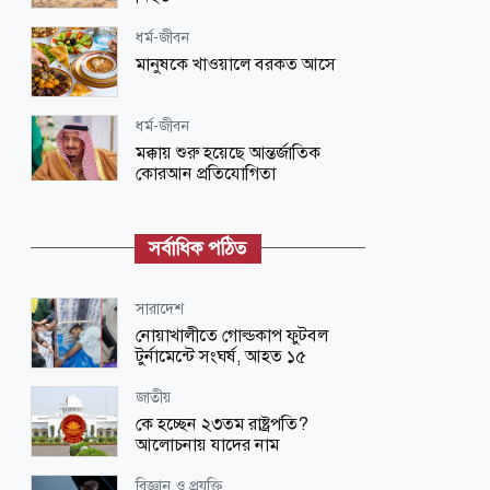
ধর্ম-জীবন
মানুষকে খাওয়ালে বরকত আসে
ধর্ম-জীবন
মক্কায় শুরু হয়েছে আন্তর্জাতিক
কোরআন প্রতিযোগিতা
ধর্ম-জীবন
নবীদের রাজনৈতিক নেতৃত্ব
সর্বাধিক পঠিত
জাতীয়
সারাদেশ
শিগগিরই শুরু হবে তিস্তা
নোয়াখালীতে গোল্ডকাপ ফুটবল
মহাপরিকল্পনা বাস্তবায়নের কাজ :
টুর্নামেন্টে সংঘর্ষ, আহত ১৫
পানি সম্পদ মন্ত্রী
জাতীয়
রাজধানী
কে হচ্ছেন ২৩তম রাষ্ট্রপতি?
রাতে পুলিশ প্লাজায় আওয়ামী লীগের
আলোচনায় যাদের নাম
গোপন বৈঠক, আটক ৬
বিজ্ঞান ও প্রযুক্তি