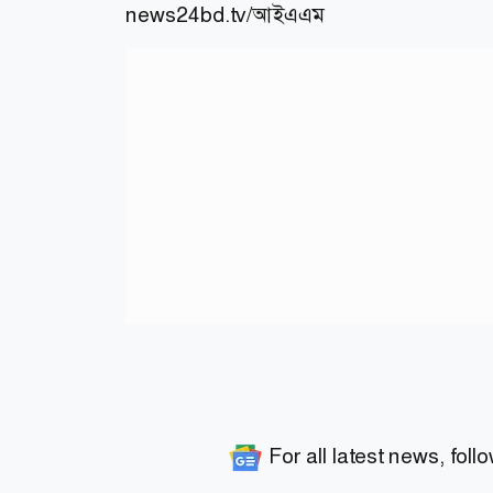
news24bd.tv/
আইএএম
For all latest news, foll