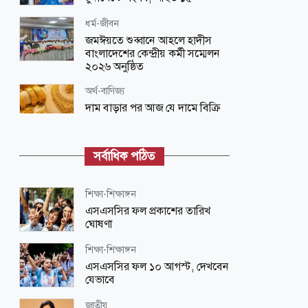
ধর্ম-জীবন
জমঈয়তে শুব্বানে আহলে হাদীস
বাংলাদেশের কেন্দ্রীয় কর্মী সম্মেলন
২০২৬ অনুষ্ঠিত
অর্থ-বাণিজ্য
দাম বাড়ার পর আজ যে দামে বিক্রি
হচ্ছে স্বর্ণের ভরি
অর্থ-বাণিজ্য
সর্বাধিক পঠিত
স্বর্ণ খাত স্বচ্ছ করতে চায় সরকার
শিক্ষা-শিক্ষাঙ্গন
জাতীয়
এসএসসির ফল প্রকাশের তারিখ
স্বৈরাচারের চিহ্ন দেখতে ভিড়
ঘোষণা
শিক্ষা-শিক্ষাঙ্গন
মত-ভিন্নমত
এসএসসির ফল ১০ আগস্ট, দেখবেন
প্রতিরোধ অত্যাবশ্যক সেটা অস্বীকার
যেভাবে
করা যাবে না
জাতীয়