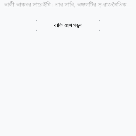
আলী আকবর দারেইনি। তার দাবি, অঞ্চলটির ভূ-রাজনৈতিক
বাস্তবতা ইতোমধ্যে বদলে গেছে। আল জাজিরাকে দেওয়া এক
সাক্ষাৎকারে দারেইনি বলেন, হরমুজ প্রণালীর ভবিষ্যৎ প্রশাসন
বাকি অংশ পড়ুন
নিয়ে ইরান ও ওমানের মধ্যে আলোচনা চলছে এবং দুই দেশ
একটি চুক্তির কাছাকাছি পৌঁছেছে। তবে এই প্রক্রিয়ার অন্যতম
বড় বাধা হলো যুক্তরাষ্ট্রের চাপ। ওয়াশিংটনের সঙ্গে আরও
ঘনিষ্ঠ অবস্থান নেওয়ার জন্য ওমানের ওপর যুক্তরাষ্ট্র চাপ প্রয়োগ
করছে বলে দাবি করেন তিনি। দারেইনির মতে, সাম্প্রতিক
সময়ে এই অঞ্চলে অবস্থিত বিভিন্ন ঘাঁটি থেকে চালানো মার্কিন
হামলার পর হরমুজ প্রণালীর ওপর ভবিষ্যৎ নিয়ন্ত্রণকে ইরান
জাতীয় নিরাপত্তার গুরুত্বপূর্ণ অংশ হিসেবে দেখছে।...