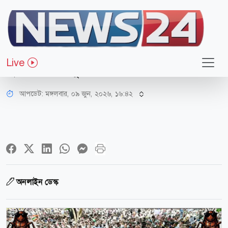
আন্তর্জাতিক
ককরোচ জনতা পার্টির আন্দোলন থেকে
Live
মুসলিমদের দূরে থাকার আহ্বান
আপডেট: মঙ্গলবার, ০৯ জুন, ২০২৬, ১৬:৪২
অনলাইন ডেস্ক