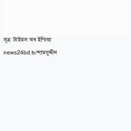
সূত্র:
টাইমস অব ইন্ডিয়া
news24bd.tv/শামসুদ্দীন