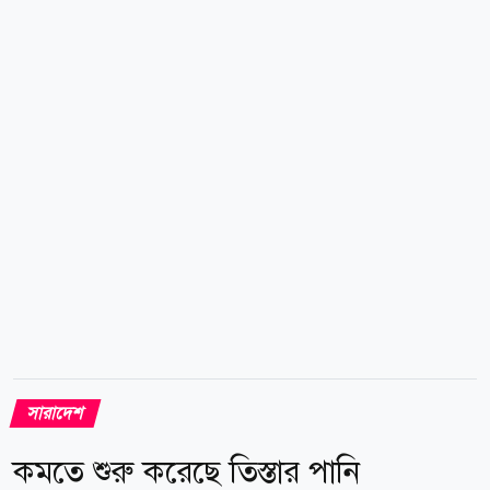
বন্ধ থাকবে। এলাকাগুলো হলো- পাওয়া হাউজ বাউন্ডারি
সংলগ্ন ১০তলা বন্ধন ভবন, আরামবাগ, শাহিন স্কুল, আমেনা
স্কুল রোড, রেশমা ইন্টা: স্কুল, লায়েকের মোড়, নীচুপাড়া,
ইতালি মোড়, গুল্লি বাড়ি মোড়, লোহার ব্রিজ, মানিক সড়ক,
চেচানিয়াকান্দি এলাকা। এছাড়া বিদ্যুৎ লাইন একই পোলে
হওয়ায় ১১কেভি মোহাম্মদ পাড়া ফিডারে সকাল...
সারাদেশ
কমতে শুরু করেছে তিস্তার পানি