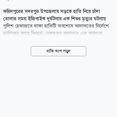
ফরিদপুরের সদরপুর উপজেলায় সড়কে হাতি নিয়ে চাঁদা
তোলার সময় ইজিবাইক দুর্ঘটনায় এক শিশুর মৃত্যুর ঘটনায়
পুলিশ হেফাজতে থাকা হাতিটি অবশেষে আদালতের নির্দেশে
মালিকের কাছে ফিরছে। মঙ্গলবার আদালত এক আদেশে
সদরপুর থানার ভারপ্রাপ্ত কর্মকর্তা (ওসি)কে হাতিটি তার
মালিকের কাছে হস্তান্তরের নির্দেশ দেন। এর আগে গত ২৮
বাকি অংশ পড়ুন
জুলাই দুপুরে সদরপুর উপজেলার আটরশি এলাকায়
জামালপুরের দেওয়ানগঞ্জ উপজেলার মাদারের চর গ্রামের
আনিসউদ্দিনের ছেলে মাহুত বকুল মিয়া (২৪) হাতি দিয়ে রাস্তা
আটকে চাঁদা তুলছিলেন বলে অভিযোগ ওঠে। এ সময় চাঁদা
এড়াতে গিয়ে একটি ইজিবাইক দুর্ঘটনার কবলে পড়ে এবং এতে
এক শিশুর মৃত্যু হয়। ঘটনার পর স্থানীয়রা মাহুত ও হাতিটিকে
আটক করে পুলিশের কাছে সোপর্দ করেন। পরদিন পুলিশ মাহুত
বকুল মিয়াকে আদালতের মাধ্যমে কারাগারে পাঠায়। একই
সঙ্গে হাতিটির ভবিষ্যৎ নিয়ে সিদ্ধান্ত চেয়ে...