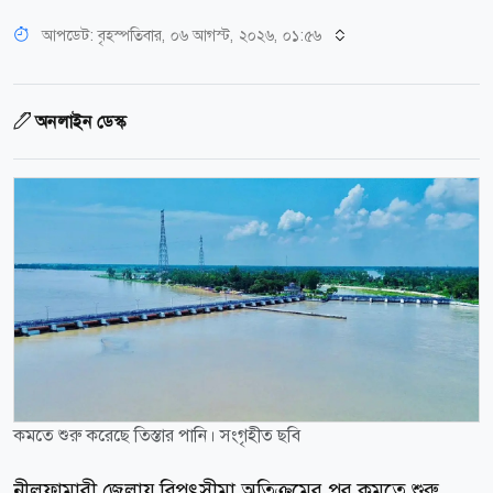
আপডেট: বৃহস্পতিবার, ০৬ আগস্ট, ২০২৬, ০১:৫৬
অনলাইন ডেস্ক
কমতে শুরু করেছে তিস্তার পানি। সংগৃহীত ছবি
নীলফামারী জেলায় বিপৎসীমা অতিক্রমের পর কমতে শুরু