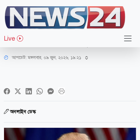
আন্তর্জাতিক
আমরা একেবারে শেষ পর্যায়ে, দুই বা তিন
Live
দিনের মধ্যেই হতে পারে চুক্তি: ট্রাম্প
আপডেট: মঙ্গলবার, ০৯ জুন, ২০২৬, ১৯:২১
অনলাইন ডেস্ক