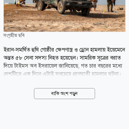
সংগৃহীত ছবি
ইরান-সমর্থিত হুথি গোষ্ঠীর ক্ষেপণাস্ত্র ও ড্রোন হামলায় ইয়েমেনে
অন্তত ৫৮ সেনা সদস্য নিহত হয়েছেন। সামরিক সূত্রের বরাত
দিয়ে টাইমস অব ইসরায়েল জানিয়েছে, গত চার বছরের মধ্যে
দেশটিতে এক দিনে এটাই সবচেয়ে প্রাণঘাতী হামলার ঘটনা।
ইয়েমেনের সামরিক কর্মকর্তারা জানান, স্থানীয় সময়
বৃহস্পতিবার মারিব প্রদেশের আল-রুওয়াইক এবং সৌদি
বাকি অংশ পড়ুন
আরবের সীমান্তবর্তী হাদ্রামাউত প্রদেশের আল-আবর ও আল-
ওয়াদিয়া এলাকার সামরিক ঘাঁটিতে হামলা চালানো হয়।
মারিবের একটি সামরিক ক্যাম্পে সকালে সেনাদের সমাবেশ
চলার সময় ক্ষেপণাস্ত্র হামলা হয়। এতে ঘটনাস্থলেই অন্তত ৪৫