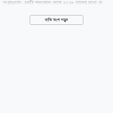
সংস্থাগুলো। চলতি শরৎকাল থেকে ২০২৯ সালের মধ্যে যে
কোনো সময় পূর্ব ইউরোপে সীমিত স্থল অনুপ্রবেশ কিংবা
সাইবার হামলার মাধ্যমে উত্তেজনা বাড়ানোর চেষ্টা করতে পারে
বাকি অংশ পড়ুন
মস্কো। এর আগে মার্কিন গোয়েন্দাদের মূল্যায়ন ছিল,
ইউক্রেনের সঙ্গে যুদ্ধে জড়িয়ে থাকা অবস্থায় রুশ প্রেসিডেন্ট
ভ্লাদিমির পুতিন ন্যাটোর কোনো সদস্য দেশে সরাসরি হামলা
চালাবেন না। নতুন মূল্যায়ন সেই অবস্থান থেকে উল্লেখযোগ্য
পরিবর্তনের ইঙ্গিত দিচ্ছে। এর আগে, ইউরোপীয় ও মার্কিন
গোয়েন্দারা পোল্যান্ডের ভূখণ্ডে সশস্ত্র উসকানি, গুরুত্বপূর্ণ
অবকাঠামোয় ক্ষেপণাস্ত্র বা ড্রোন হামলা কিংবা ইউক্রেনের ওপর
দায় চাপানোর উদ্দেশ্যে ফলস ফ্ল্যাগ হামলার...