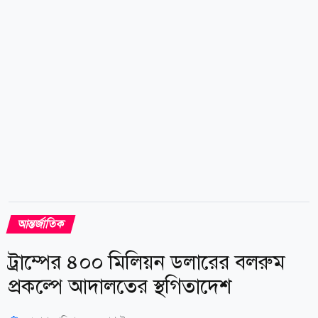
সেনা নিহত হন। অন্য হামলাগুলোতে আরও কয়েকজন সেনা
নিহত হয়েছেন বলে সামরিক সূত্রগুলো জানিয়েছে। হামলার দায়
স্বীকার করে হুথি গোষ্ঠী বলেছে, সৌদি-সমর্থিত সামরিক
বাহিনীর শক্তি বৃদ্ধির জবাব হিসেবে এসব হামলা চালানো
হয়েছে। গোষ্ঠীটির...
আন্তর্জাতিক
ট্রাম্পের ৪০০ মিলিয়ন ডলারের বলরুম
প্রকল্পে আদালতের স্থগিতাদেশ