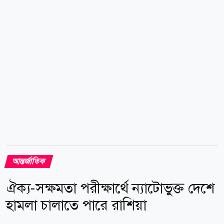
নৌজোট গঠনের উদ্যোগ তেমন এগোচ্ছে না। বিশ্লেষকদের
মতে, উদ্যোগটি কার্যত স্থবির হয়ে পড়া ইউরোপীয় দেশগুলোর
গভীর সতর্কতারই প্রতিফলন। তাদের আশঙ্কা, এমন একটি
অনিশ্চিত সংঘাতে জড়িয়ে পড়া,...
আন্তর্জাতিক
ঐক্য-সক্ষমতা পরীক্ষার্থে ন্যাটোভুক্ত দেশে
হামলা চালাতে পারে রাশিয়া