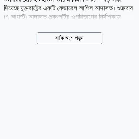
দিয়েছে যুক্তরাষ্ট্রের একটি ফেডারেল আপিল আদালত। শুক্রবার
(৭ আগস্ট) আদালত প্রকল্পটির ওপরিভাগের নির্মাণকাজ
সাময়িকভাবে বন্ধ রাখার নির্দেশ দিয়েছেন। ওয়াশিংটনভিত্তিক
ইউএস কোর্ট অব অ্যাপিলস ফর দ্য ডিস্ট্রিক্ট অব কলাম্বিয়া
বাকি অংশ পড়ুন
সার্কিটের তিন বিচারকের বেঞ্চ ২-১ ভোটে এ রায় দেন।
আদালত বলেন, কংগ্রেসের অনুমোদন ছাড়া কোনো প্রেসিডেন্ট
হোয়াইট হাউসের মতো ঐতিহাসিক স্থাপনার মৌলিক কাঠামোয়
বড় ধরনের পরিবর্তন আনতে পারেন না। রায়ে বিচারকরা উল্লেখ
করেন, প্রতিটি প্রেসিডেন্টই হোয়াইট হাউসের সাময়িক বাসিন্দা,
মালিক নন। তাই ভবনটির নকশা ও কাঠামোয় বড় পরিবর্তনের
সিদ্ধান্ত নেওয়ার এখতিয়ার কংগ্রেসের, নির্বাহী বিভাগের নয়।
ন্যাশনাল ট্রাস্ট ফর হিস্টোরিক...