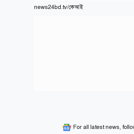
news24bd.tv/কেআই
For all latest news, foll