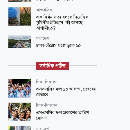
আন্তর্জাতিক
এক নির্মম সত্য বদলে দিয়েছিল
পৃথিবীর ইতিহাস, কী আসছে
আগামীতে?
সারাদেশ
ঢাকা-চট্টগ্রাম মহাসড়কে ১৫
কিলোমিটার যানজট, দুর্ভোগে
হাজারো যাত্রী
সর্বাধিক পঠিত
জাতীয়
কে হচ্ছেন ২৩তম রাষ্ট্রপতি? আলোচনায়
যাদের নাম
শিক্ষা-শিক্ষাঙ্গন
এসএসসির ফল ১০ আগস্ট, দেখবেন
বিনোদন
যেভাবে
জুলাই কনসার্টে গায়ক হাসানকে বোতল
নিক্ষেপ, সংগীতাঙ্গনে প্রতিবাদ
শিক্ষা-শিক্ষাঙ্গন
এসএসসির ফল প্রকাশের তারিখ
বিজ্ঞান ও প্রযুক্তি
ঘোষণা
ফ্রি চ্যাটজিপিটি ব্যবহারকারীদের জন্য
বড় সুখবর
সারাদেশ