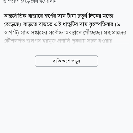
৬ শতাংশ বেড়ে গেল স্বর্ণের দাম
আন্তর্জাতিক বাজারে স্বর্ণের দাম টানা চতুর্থ দিনের মতো
বেড়েছে। বাড়তে বাড়তে এই ধাতুটির দাম বৃহস্পতিবার (৬
আগস্ট) সাত সপ্তাহের সর্বোচ্চ অবস্থানে পৌঁছেছে। মধ্যপ্রাচ্যের
কৌশলগত জলপথ হরমুজ প্রণালি পুনরায় সচল হওয়ার
সম্ভাবনা ঘিরে আশাবাদ তৈরি হওয়ায় মূল্যস্ফীতির চাপ এবং
যুক্তরাষ্ট্রে সুদের হার আরও বাড়ানোর আশঙ্কা কিছুটা কমেছে।
বাকি অংশ পড়ুন
এর ইতিবাচক প্রভাব পড়েছে স্বর্ণের বাজারে। বার্তা সংস্থা
রয়টার্সের তথ্য অনুযায়ী, বৃহস্পতিবার জিএমটি সময় সকাল
৮টা ৪৩ মিনিটে স্পট গোল্ডের দাম ০.৬ শতাংশ বেড়ে
আউন্সপ্রতি ৪,২৭১.৩৩ মার্কিন ডলারে ওঠে। এর আগে দিনের
লেনদেনে স্বর্ণের দাম ১৮ জুনের পর সর্বোচ্চ পর্যায়ে পৌঁছায়।
বুধবারও স্বর্ণের দাম ফেব্রুয়ারির পর এক দিনে সবচেয়ে বড়
উল্লম্ফন দেখেছিল। এদিকে, যুক্তরাষ্ট্রের স্বর্ণের ফিউচার বাজারে
দাম ০.৬ শতাংশ বেড়ে আউন্সপ্রতি ৪,৩৩০.২০ ডলারে...