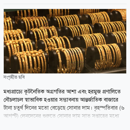
সংগৃহীত ছবি
মধ্যপ্রাচ্যে কূটনৈতিক অগ্রগতির আশা এবং হরমুজ প্রণালিতে
নৌচলাচল স্বাভাবিক হওয়ার সম্ভাবনায় আন্তর্জাতিক বাজারে
টানা চতুর্থ দিনের মতো বেড়েছে সোনার দাম। বৃহস্পতিবার (৬
আগস্ট) লেনদেনের শুরুতে সোনার দাম সাত সপ্তাহের মধ্যে
সর্বোচ্চ পর্যায়ে পৌঁছায়। স্পট মার্কেটে প্রতি আউন্স সোনার দাম