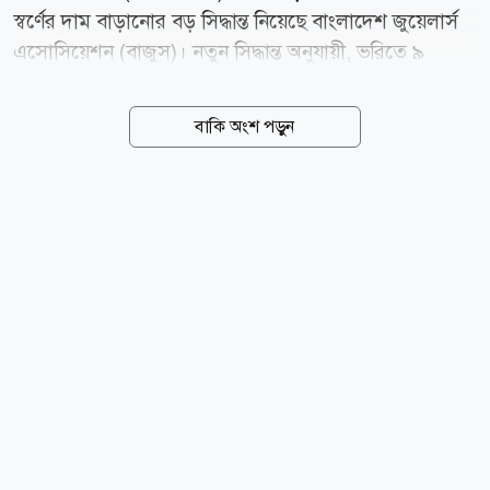
স্বর্ণের দাম বাড়ানোর বড় সিদ্ধান্ত নিয়েছে বাংলাদেশ জুয়েলার্স
এসোসিয়েশন (বাজুস)। নতুন সিদ্ধান্ত অনুযায়ী, ভরিতে ৯
হাজার ৮৫৬ টাকা বাড়িয়ে ২২ ক্যারেটের এক ভরি স্বর্ণের দাম
২ লাখ ৩২ হাজার ৯৩০ টাকা নির্ধারণ করা হয়েছে, যা আজ
বাকি অংশ পড়ুন
বৃহস্পতিবার (৬ আগস্ট) সকাল ১০টা থেকেই কার্যকর হয়েছে।
বাজুস আজ সকালে এক বিজ্ঞপ্তিতে জানায়, স্থানীয় বাজারে
তেজাবি স্বর্ণের (পিওর গোল্ড) মূল্য বেড়েছে। ফলে সার্বিক
পরিস্থিতি বিবেচনায় ভ্যাটসহ স্বর্ণের নতুন দাম নির্ধারণ করা
হয়েছে। নতুন দাম অনুযায়ী, দেশের বাজারে ভ্যাটসহ প্রতি ভরি
(১১.৬৬৪ গ্রাম) ২২ ক্যারেটের স্বর্ণের দাম পড়বে ২ লাখ ৩২
হাজার ৯৩০ টাকা। এছাড়া ২১ ক্যারেটের প্রতি ভরি ২ লাখ ২২
হাজার ৪৯১ টাকা, ১৮ ক্যারেটের প্রতি ভরি ১...