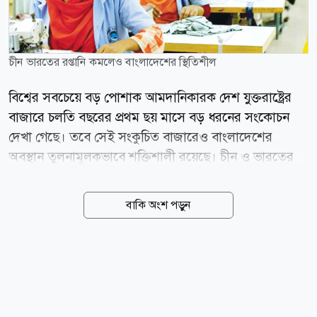
চীন ভারতের রপ্তানি কমলেও বাংলাদেশের স্থিতিশীল
বিশ্বের সবচেয়ে বড় পোশাক আমদানিকারক দেশ যুক্তরাষ্ট্রের
বাজারে চলতি বছরের প্রথম ছয় মাসে বড় ধরনের সংকোচন
দেখা গেছে। তবে সেই সংকুচিত বাজারেও বাংলাদেশের
অবস্থান তুলনামূলকভাবে শক্তিশালী রয়েছে। চীন ও ভারতের
রপ্তানিতে বড় ধস নামলেও বাংলাদেশের পতন তুলনামূলক
কম। অন্যদিকে নতুন অর্ডার ও বাজার অংশীদারি বাড়িয়ে
বাকি অংশ পড়ুন
এগিয়ে যাচ্ছে ভিয়েতনাম, কম্বোডিয়া ও ইন্দোনেশিয়া। মার্কিন
বাণিজ্য বিভাগের অফিস অব টেক্সটাইলস অ্যান্ড অ্যাপারেল
(ওটেক্সা) প্রকাশিত সর্বশেষ তথ্য অনুযায়ী, ২০২৬ সালের
জানুয়ারি-জুন সময়ে যুক্তরাষ্ট্রের মোট পোশাক আমদানি হয়েছে
তিন হাজার ৫০৯ কোটি ডলার, আগের বছরের একই সময়ের
তুলনায় যা ৮.০৪ শতাংশ কম। একই সময়ে আমদানির