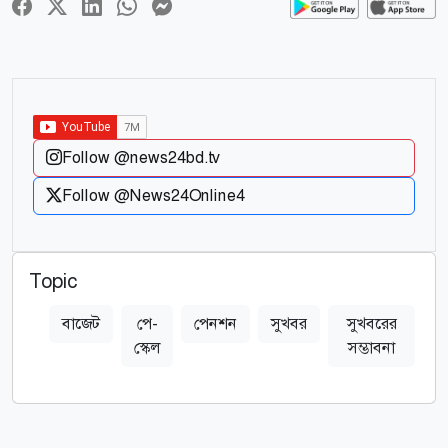
Follow @news24bd.tv
Follow @News24Online4
Topic
বাজেট
পে-
পেনশন
সুখবর
সুখবরের
স্কেল
সম্ভাবনা