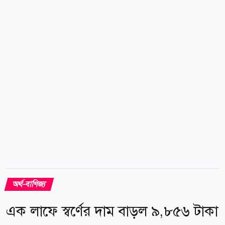
বাজার বিশ্লেষকদের মতে, ইরান ও ওমানের মধ্যে সম্ভাব্য
একটি সমঝোতা এবং মধ্যপ্রাচ্যে চলমান উত্তেজনা কমার আশা
বিনিয়োগকারীদের আস্থা বাড়িয়েছে। এর ফলে তেলের দাম
নিম্নমুখী থাকার সম্ভাবনা তৈরি হয়েছে এবং কেন্দ্রীয়
ব্যাংকগুলোর সুদের হার বাড়ানোর চাপও কমতে...
অর্থ-বাণিজ্য
এক লাফে স্বর্ণের দাম বাড়ল ৯,৮৫৬ টাকা