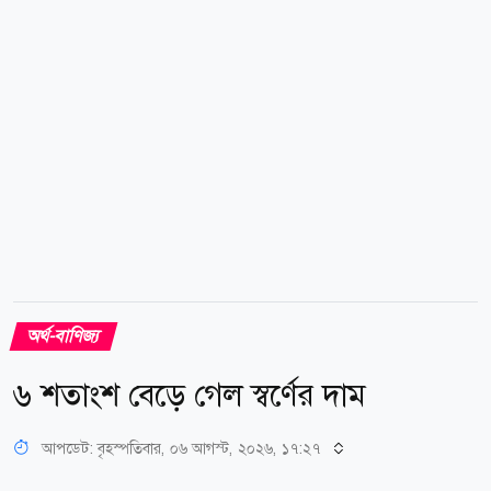
পরিমাণ কমেছে ৮.৫০ শতাংশ। এ সময় বাংলাদেশ থেকে
যুক্তরাষ্ট্রের পোশাক আমদানি হয়েছে ৪০১ কোটি ডলারের।
আগের বছরের একই সময়ের তুলনায় রপ্তানি কমেছে ৫.৭৫...
অর্থ-বাণিজ্য
৬ শতাংশ বেড়ে গেল স্বর্ণের দাম
আপডেট: বৃহস্পতিবার, ০৬ আগস্ট, ২০২৬, ১৭:২৭