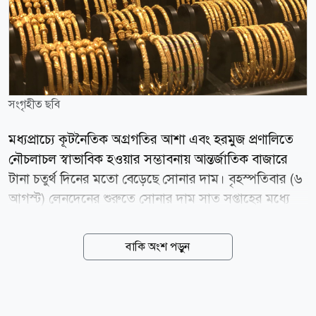
সংগৃহীত ছবি
মধ্যপ্রাচ্যে কূটনৈতিক অগ্রগতির আশা এবং হরমুজ প্রণালিতে
নৌচলাচল স্বাভাবিক হওয়ার সম্ভাবনায় আন্তর্জাতিক বাজারে
টানা চতুর্থ দিনের মতো বেড়েছে সোনার দাম। বৃহস্পতিবার (৬
আগস্ট) লেনদেনের শুরুতে সোনার দাম সাত সপ্তাহের মধ্যে
সর্বোচ্চ পর্যায়ে পৌঁছায়। স্পট মার্কেটে প্রতি আউন্স সোনার দাম
শূন্য দশমিক ৫ শতাংশ বেড়ে ৪ হাজার ২৬৫ দশমিক ২২
বাকি অংশ পড়ুন
ডলারে দাঁড়ায়। এর আগে দিনের শুরুতে ১৮ জুনের পর সর্বোচ্চ
দামে পৌঁছায় মূল্যবান এই ধাতু। বুধবারও স্বর্ণের দাম
ফেব্রুয়ারির পর সবচেয়ে বড় একদিনের উত্থান দেখেছিল।