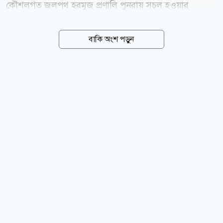
কৌশলগত জলপথ হরমুজ প্রণালি পুনরায় সচল হওয়ার
সম্ভাবনা ঘিরে আশাবাদ তৈরি হওয়ায় মূল্যস্ফীতির চাপ এবং
যুক্তরাষ্ট্রে সুদের হার আরও বাড়ানোর আশঙ্কা কিছুটা কমেছে।
বাকি অংশ পড়ুন
এর ইতিবাচক প্রভাব পড়েছে স্বর্ণের বাজারে। বার্তা সংস্থা
রয়টার্সের তথ্য অনুযায়ী, বৃহস্পতিবার জিএমটি সময় সকাল
৮টা ৪৩ মিনিটে স্পট গোল্ডের দাম ০.৬ শতাংশ বেড়ে
আউন্সপ্রতি ৪,২৭১.৩৩ মার্কিন ডলারে ওঠে। এর আগে দিনের
লেনদেনে স্বর্ণের দাম ১৮ জুনের পর সর্বোচ্চ পর্যায়ে পৌঁছায়।
বুধবারও স্বর্ণের দাম ফেব্রুয়ারির পর এক দিনে সবচেয়ে বড়
উল্লম্ফন দেখেছিল। এদিকে, যুক্তরাষ্ট্রের স্বর্ণের ফিউচার বাজারে
দাম ০.৬ শতাংশ বেড়ে আউন্সপ্রতি ৪,৩৩০.২০ ডলারে...