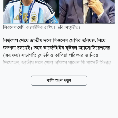
লিওনেল মেসি ও ক্লাউদিও তাপিয়া। ছবি: সংগৃহীত।
বিশ্বকাপ শেষে জাতীয় দলে লিওনেল মেসির ভবিষ্যৎ নিয়ে
জল্পনা চলছেই। তবে আর্জেন্টাইন ফুটবল অ্যাসোসিয়েশনের
(এএফএ) সভাপতি ক্লাউদিও তাপিয়া পরিষ্কার জানিয়ে
দিয়েছেন, জাতীয় দলে খেলা চালিয়ে যাবেন কি নাসেই সিদ্ধান্ত
পুরোপুরি মেসির ব্যক্তিগত। টিওয়াইসি স্পোর্টসকে দেওয়া এক
সাক্ষাৎকারে তাপিয়া বলেন, মেসিকে ঘিরে অযথা গুঞ্জন না
বাকি অংশ পড়ুন
ছড়িয়ে তাকে সময় দেওয়া উচিত। তিনি স্মরণ করিয়ে দেন,
২০২২ বিশ্বকাপের আগেও মেসির আন্তর্জাতিক ক্যারিয়ার নিয়ে
একই ধরনের আলোচনা হয়েছিল। তাপিয়ার ভাষ্য, এটি
পুরোপুরি লিওর ব্যক্তিগত সিদ্ধান্ত। আমাদের উচিত তাকে
শান্তিতে থাকতে দেওয়া। ২০২২ সালেও আমরা জানতাম না,