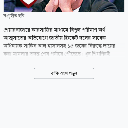
সংগৃহীত ছবি
শেয়ারবাজারে কারসাজির মাধ্যমে বিপুল পরিমাণ অর্থ
আত্মসাতের অভিযোগে জাতীয় ক্রিকেট দলের সাবেক
অধিনায়ক সাকিব আল হাসানসহ ১৫ জনের বিরুদ্ধে দায়ের
করা মামলার তদন্ত শেষ পর্যায়ে পৌঁছেছে। খুব শিগগিরই
আদালতে এ মামলার অভিযোগপত্র (চার্জশিট) দাখিল করা হবে
বলে জানিয়েছে দুর্নীতি দমন কমিশন (দুদক)। আজ
বাকি অংশ পড়ুন
বৃহস্পতিবার (৬ আগস্ট) দুদক কার্যালয়ে সাংবাদিকদের এক
প্রশ্নের জবাবে সংস্থাটির মুখপাত্র মো. আকতারুল ইসলাম এই
তথ্য নিশ্চিত করেন। দুদকের মুখপাত্র বলেন, শেয়ারবাজারে
প্রায় ২৫৬ কোটি টাকা আত্মসাতের অভিযোগে দায়ের করা
মামলাটির তদন্তের কাজ প্রায় শেষ হয়ে এসেছে। এখন শেষ
মুহূর্তের আইনি ও প্রশাসনিক প্রক্রিয়াগুলো যাচাই-বাছাই করা
হচ্ছে। আনুষ্ঠানিকতা শেষেই দ্রুততম সময়ের মধ্যে আদালতে