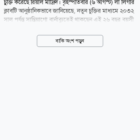
চুক্তি করেছে রিয়াল মাদ্রিদ। বৃহস্পতিবার (৬ আগস্ট) লা লিগার
ক্লাবটি আনুষ্ঠানিকভাবে জানিয়েছে, নতুন চুক্তির মাধ্যমে ২০৩২
সাল পর্যন্ত সান্তিয়াগো বার্নাব্যুতেই থাকছেন এই ২৬ বছর বয়সী
ফুটবলার। গত কয়েক মৌসুমে রিয়ালের আক্রমণভাগের
অন্যতম প্রধান ভরসা হয়ে ওঠা ভিনিসিয়ুসকে নিয়ে সম্প্রতি
বাকি অংশ পড়ুন
প্রিমিয়ার লিগের ক্লাব আর্সেনালে যোগ দেওয়ার গুঞ্জন শোনা
গিয়েছিল। তবে নতুন চুক্তির মাধ্যমে সেই জল্পনার অবসান
ঘটিয়েছে স্প্যানিশ জায়ান্টরা। রিয়াল মাদ্রিদের জার্সিতে এখন
পর্যন্ত ১২৮টি গোল করেছেন ভিনিসিয়ুস। পাশাপাশি সতীর্থদের
দিয়ে করিয়েছেন আরও ১০০টি গোল। আগামী বছর চুক্তির
মেয়াদ শেষ হওয়ার পর তাকে বিনা ট্রান্সফার ফিতে হারানোর
ঝুঁকি নিতে চায়নি ক্লাবটি। তাই আগেভাগেই দীর্ঘমেয়াদি নতুন...