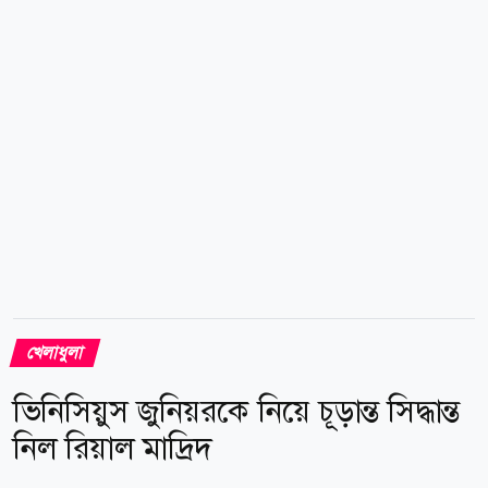
সে ২০২৬ বিশ্বকাপে খেলবে কি না। সে সব সময় ম্যাচ ধরে
ধরে এগোতে চেয়েছে। জাতীয় দলের কোচ লিওনেল স্কালোনির
প্রশংসা করে এএফএ সভাপতি বলেন, স্কালোনিই আর্জেন্টিনার
প্ল্যান এ, বি এবং সি।...
খেলাধুলা
ভিনিসিয়ুস জুনিয়রকে নিয়ে চূড়ান্ত সিদ্ধান্ত
নিল রিয়াল মাদ্রিদ