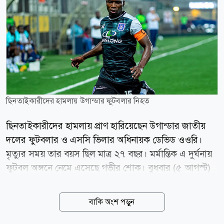
ছিনতাইকারীদের হামলায় উগান্ডার ফুটবলার নিহত
ছিনতাইকারীদের হামলায় প্রাণ হারিয়েছেন উগান্ডার জাতীয়
দলের ফুটবলার ও এসসি ভিলার অধিনায়ক ডেভিড ওওরি।
মৃত্যুর সময় তার বয়স ছিল মাত্র ২৭ বছর। মর্মান্তিক এ দুর্ঘনায়
ফুটবল অঙ্গনে নেমে এসেছে গভীর শোক। বুধবার (৫ আগস্ট)
হাসপাতালে চিকিৎসাধীন অবস্থায় মারা যান ওওরি। এর আগে
মঙ্গলবার রাতে রাজধানী কাম্পালার মাকিন্দিয়ে এলাকায় নিজ
বাকি অংশ পড়ুন
বাড়ির সামনে দুর্বৃত্তদের হামলার শিকার হন তিনি। পুলিশের
তথ্য অনুযায়ী, হামলাকারীরা ওওরির মোবাইল ফোনসহ