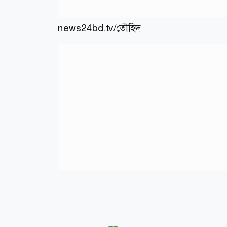
news24bd.tv/তৌহিদ