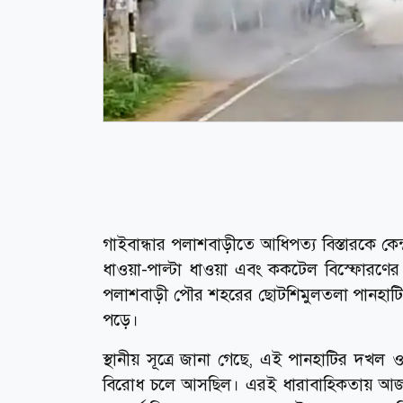
গাইবান্ধার পলাশবাড়ীতে আধিপত্য বিস্তারকে কে
ধাওয়া-পাল্টা ধাওয়া এবং ককটেল বিস্ফোরণের
পলাশবাড়ী পৌর শহরের ছোটশিমুলতলা পানহাটি
পড়ে।
স্থানীয় সূত্রে জানা গেছে, এই পানহাটির দখল ও 
বিরোধ চলে আসছিল। এরই ধারাবাহিকতায় আজ