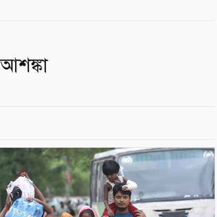
আশঙ্কা