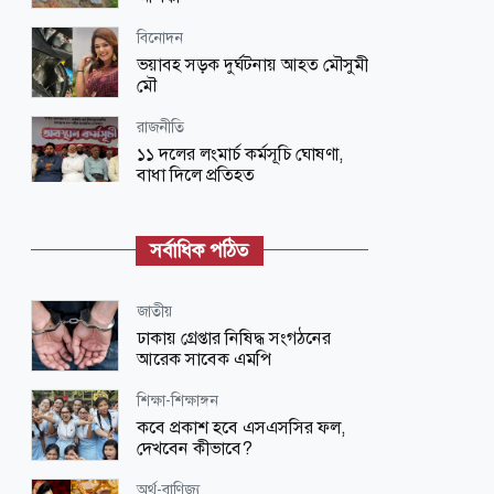
বিনোদন
ভয়াবহ সড়ক দুর্ঘটনায় আহত মৌসুমী
মৌ
রাজনীতি
১১ দলের লংমার্চ কর্মসূচি ঘোষণা,
বাধা দিলে প্রতিহত
জাতীয়
ঢাকার চারপাশের নদীদূষণ রোধে
সর্বাধিক পঠিত
কর্মপরিকল্পনা তৈরির নির্দেশ
আন্তর্জাতিক
জাতীয়
তরুণদের আন্দোলন নরেন্দ্র মোদিকে
ঢাকায় গ্রেপ্তার নিষিদ্ধ সংগঠনের
ভীষণভাবে দুর্বল করেছে: সোনম ওয়াংচুক
আরেক সাবেক এমপি
জাতীয়
শিক্ষা-শিক্ষাঙ্গন
শব্দদূষণ নিয়ন্ত্রণে কঠোর সরকার, নতুন
কবে প্রকাশ হবে এসএসসির ফল,
বিধিমালা বাস্তবায়নে গণবিজ্ঞপ্তি
দেখবেন কীভাবে?
শিক্ষা-শিক্ষাঙ্গন
অর্থ-বাণিজ্য