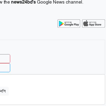
ow the
news24bd's
Google News channel.
এনপি